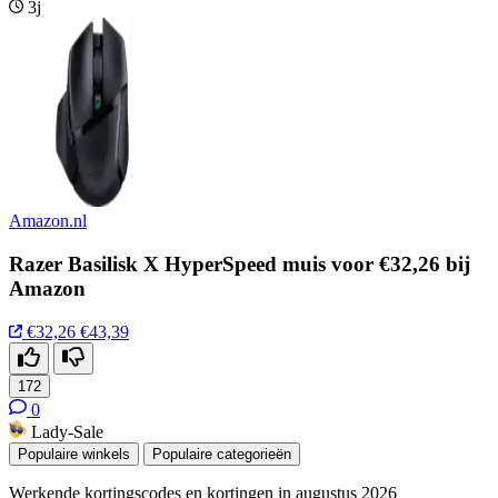
3j
Amazon.nl
Razer Basilisk X HyperSpeed muis voor €32,26 bij
Amazon
€32,26
€43,39
172
0
Lady-Sale
Populaire winkels
Populaire categorieën
Werkende kortingscodes en kortingen in augustus 2026