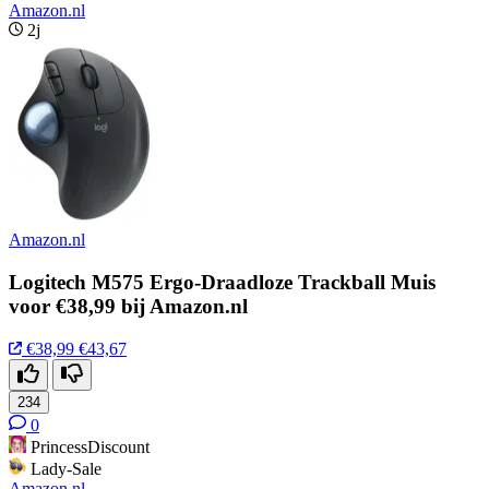
Amazon.nl
2j
Amazon.nl
Logitech M575 Ergo-Draadloze Trackball Muis
voor €38,99 bij Amazon.nl
€38,99
€43,67
234
0
PrincessDiscount
Lady-Sale
Amazon.nl