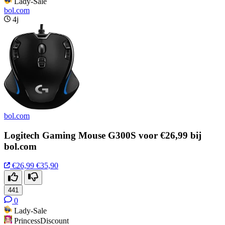
Lady-Sale
bol.com
4j
bol.com
Logitech Gaming Mouse G300S voor €26,99 bij
bol.com
€26,99
€35,90
441
0
Lady-Sale
PrincessDiscount