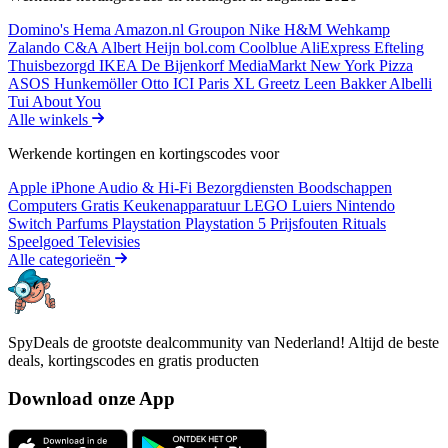
Domino's
Hema
Amazon.nl
Groupon
Nike
H&M
Wehkamp
Zalando
C&A
Albert Heijn
bol.com
Coolblue
AliExpress
Efteling
Thuisbezorgd
IKEA
De Bijenkorf
MediaMarkt
New York Pizza
ASOS
Hunkemöller
Otto
ICI Paris XL
Greetz
Leen Bakker
Albelli
Tui
About You
Alle winkels
Werkende kortingen en kortingscodes voor
Apple iPhone
Audio & Hi-Fi
Bezorgdiensten
Boodschappen
Computers
Gratis
Keukenapparatuur
LEGO
Luiers
Nintendo
Switch
Parfums
Playstation
Playstation 5
Prijsfouten
Rituals
Speelgoed
Televisies
Alle categorieën
SpyDeals de grootste dealcommunity van Nederland! Altijd de beste
deals, kortingscodes en gratis producten
Download onze App