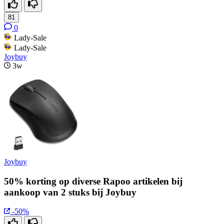
81
0
Lady-Sale
Lady-Sale
Joybuy
3w
Joybuy
50% korting op diverse Rapoo artikelen bij
aankoop van 2 stuks bij Joybuy
-50%