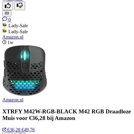
89
0
Lady-Sale
Lady-Sale
Amazon.nl
1w
Amazon.nl
XTRFY M42W-RGB-BLACK M42 RGB Draadloze
Muis voor €36,28 bij Amazon
€36,28
€49,76