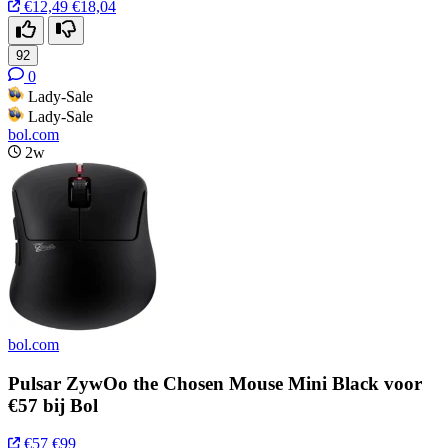
€12,49
€18,04
92
0
Lady-Sale
Lady-Sale
bol.com
2w
bol.com
Pulsar ZywOo the Chosen Mouse Mini Black voor
€57 bij Bol
€57
€99