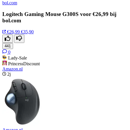
bol.com
Logitech Gaming Mouse G300S voor €26,99 bij
bol.com
€26,99
€35,90
441
0
Lady-Sale
PrincessDiscount
Amazon.nl
2j
Amazon.nl