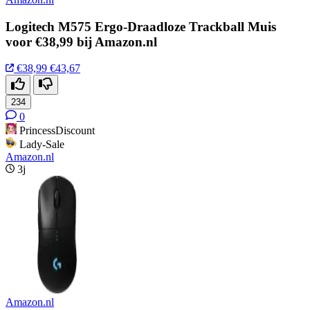
Logitech M575 Ergo-Draadloze Trackball Muis
voor €38,99 bij Amazon.nl
€38,99
€43,67
234
0
PrincessDiscount
Lady-Sale
Amazon.nl
3j
Amazon.nl