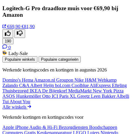
Logitech-G Pro draadloze muis voor €69,90 bij
Amazon
€69,90
€81,90
190
0
Lady-Sale
Populaire winkels
Populaire categorieën
Werkende kortingscodes en kortingen in augustus 2026
Domino's
Hema
Amazon.nl
Groupon
Nike
H&M
Wehkamp
Zalando
C&A
Albert Heijn
bol.com
Coolblue
AliExpress
Efteling
Thuisbezorgd
IKEA
De Bijenkorf
MediaMarkt
New York Pizza
ASOS
Hunkemöller
Otto
ICI Paris XL
Greetz
Leen Bakker
Albelli
Tui
About You
Alle winkels
Werkende kortingen en kortingscodes voor
Apple iPhone
Audio & Hi-Fi
Bezorgdiensten
Boodschappen
Computers
Gratis
Keukenapparatuur
LEGO
Luiers
Nintendo