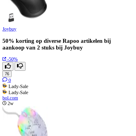
Joybuy
50% korting op diverse Rapoo artikelen bij
aankoop van 2 stuks bij Joybuy
-50%
76
0
Lady-Sale
Lady-Sale
bol.com
2w