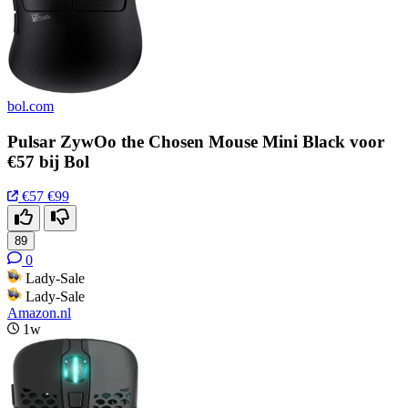
bol.com
Pulsar ZywOo the Chosen Mouse Mini Black voor
€57 bij Bol
€57
€99
89
0
Lady-Sale
Lady-Sale
Amazon.nl
1w