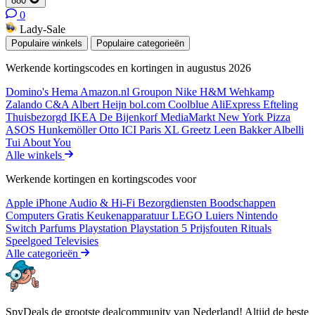
880
0
Lady-Sale
Populaire winkels
Populaire categorieën
Werkende kortingscodes en kortingen in augustus 2026
Domino's
Hema
Amazon.nl
Groupon
Nike
H&M
Wehkamp
Zalando
C&A
Albert Heijn
bol.com
Coolblue
AliExpress
Efteling
Thuisbezorgd
IKEA
De Bijenkorf
MediaMarkt
New York Pizza
ASOS
Hunkemöller
Otto
ICI Paris XL
Greetz
Leen Bakker
Albelli
Tui
About You
Alle winkels
Werkende kortingen en kortingscodes voor
Apple iPhone
Audio & Hi-Fi
Bezorgdiensten
Boodschappen
Computers
Gratis
Keukenapparatuur
LEGO
Luiers
Nintendo
Switch
Parfums
Playstation
Playstation 5
Prijsfouten
Rituals
Speelgoed
Televisies
Alle categorieën
SpyDeals de grootste dealcommunity van Nederland! Altijd de beste