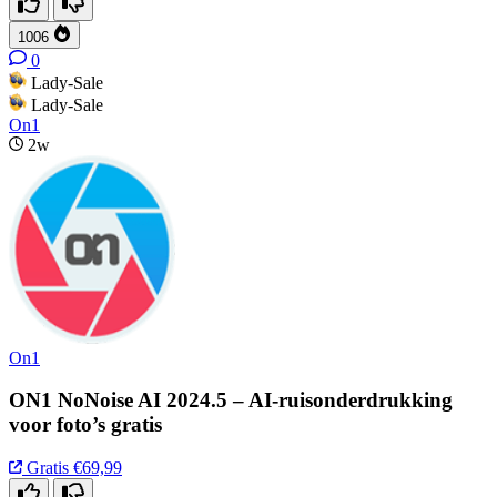
1006
0
Lady-Sale
Lady-Sale
On1
2w
On1
ON1 NoNoise AI 2024.5 – AI-ruisonderdrukking
voor foto’s gratis
Gratis
€69,99