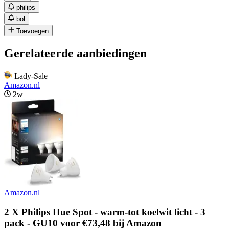
philips
bol
Toevoegen
Gerelateerde aanbiedingen
Lady-Sale
Amazon.nl
2w
Amazon.nl
2 X Philips Hue Spot - warm-tot koelwit licht - 3
pack - GU10 voor €73,48 bij Amazon