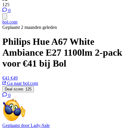
125
0
bol.com
Geplaatst 2 maanden geleden
Philips Hue A67 White
Ambiance E27 1100lm 2-pack
voor €41 bij Bol
€41
€49
Ga naar bol.com
Deal score:
125
0
Geplaatst door
Lady-Sale