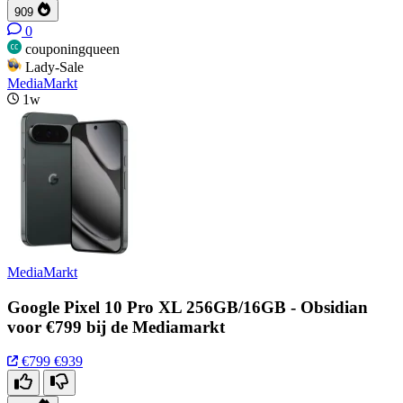
909
0
couponingqueen
Lady-Sale
MediaMarkt
1w
MediaMarkt
Google Pixel 10 Pro XL 256GB/16GB - Obsidian
voor €799 bij de Mediamarkt
€799
€939