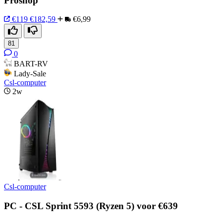
Proshop
€119
€182,59
€6,99
81
0
BART-RV
Lady-Sale
Csl-computer
2w
Csl-computer
PC - CSL Sprint 5593 (Ryzen 5) voor €639