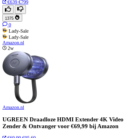
€639
€799
1375
0
Lady-Sale
Lady-Sale
Amazon.nl
2w
Amazon.nl
UGREEN Draadloze HDMI Extender 4K Video
Zender & Ontvanger voor €69,99 bij Amazon
€69,99
€95,69