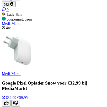
982
0
Lady-Sale
couponingqueen
MediaMarkt
4w
MediaMarkt
Google Pixel Oplader Snow voor €32,99 bij
MediaMarkt
€32,99
€59,95