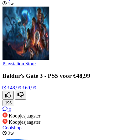
1w
Playstation Store
Baldur's Gate 3 - PS5 voor €48,99
€48,99
€69,99
195
0
Koopjesjaagster
Koopjesjaagster
Coolshop
2w