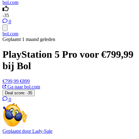
bol.com
-35
0
bol.com
Geplaatst 1 maand geleden
PlayStation 5 Pro voor €799,99
bij Bol
€799,99
€899
Ga naar bol.com
Deal score:
-35
0
Geplaatst door
Lady-Sale