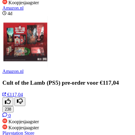
Koopjesjaagster
Amazon.nl
4d
Amazon.nl
Cult of the Lamb (PS5) pre-order voor €117,04
€117,04
238
0
Koopjesjaagster
Koopjesjaagster
Playstation Store