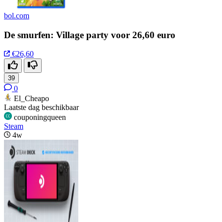
bol.com
De smurfen: Village party voor 26,60 euro
€26,60
39
0
El_Cheapo
Laatste dag beschikbaar
couponingqueen
Steam
4w