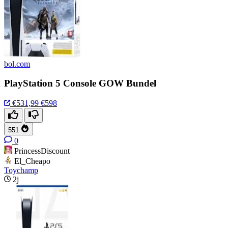
bol.com
PlayStation 5 Console GOW Bundel
€531,99
€598
551
0
PrincessDiscount
El_Cheapo
Toychamp
2j