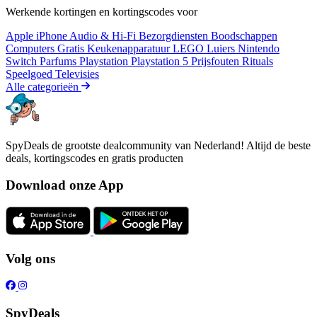
Werkende kortingen en kortingscodes voor
Apple iPhone
Audio & Hi-Fi
Bezorgdiensten
Boodschappen
Computers
Gratis
Keukenapparatuur
LEGO
Luiers
Nintendo
Switch
Parfums
Playstation
Playstation 5
Prijsfouten
Rituals
Speelgoed
Televisies
Alle categorieën
SpyDeals de grootste dealcommunity van Nederland! Altijd de beste
deals, kortingscodes en gratis producten
Download onze App
Volg ons
SpyDeals