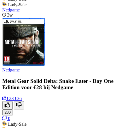
Lady-Sale
Nedgame
3w
Nedgame
Metal Gear Solid Delta: Snake Eater - Day One
Edition voor €28 bij Nedgame
€28
€36
280
0
Lady-Sale