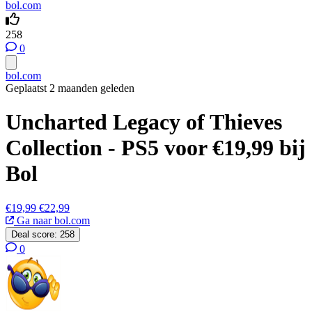
bol.com
258
0
bol.com
Geplaatst 2 maanden geleden
Uncharted Legacy of Thieves
Collection - PS5 voor €19,99 bij
Bol
€19,99
€22,99
Ga naar bol.com
Deal score:
258
0