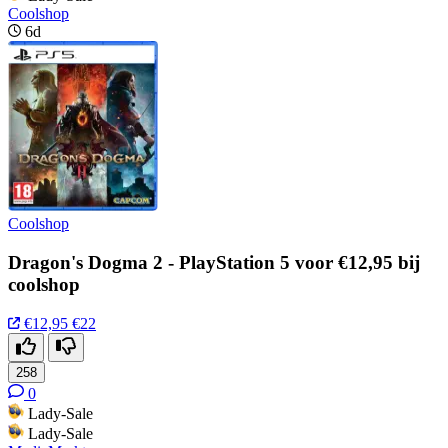
Coolshop
6d
Coolshop
Dragon's Dogma 2 - PlayStation 5 voor €12,95 bij
coolshop
€12,95
€22
258
0
Lady-Sale
Lady-Sale