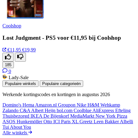
Coolshop
Lost Judgment - PS5 voor €11,95 bij Coolshop
€11,95
€19,99
185
0
Lady-Sale
Populaire winkels
Populaire categorieën
Werkende kortingscodes en kortingen in augustus 2026
Domino's
Hema
Amazon.nl
Groupon
Nike
H&M
Wehkamp
Zalando
C&A
Albert Heijn
bol.com
Coolblue
AliExpress
Efteling
Thuisbezorgd
IKEA
De Bijenkorf
MediaMarkt
New York Pizza
ASOS
Hunkemöller
Otto
ICI Paris XL
Greetz
Leen Bakker
Albelli
Tui
About You
Alle winkels