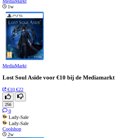
MediaMarkt
1w
MediaMarkt
Lost Soul Aside voor €10 bij de Mediamarkt
€10
€22
256
0
Lady-Sale
Lady-Sale
Coolshop
2w