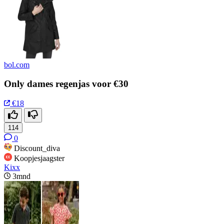
bol.com
Only dames regenjas voor €30
€18
114
0
Discount_diva
Koopjesjaagster
Kixx
3mnd