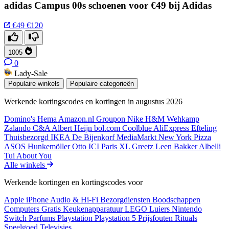
adidas Campus 00s schoenen voor €49 bij Adidas
€49
€120
1005
0
Lady-Sale
Populaire winkels
Populaire categorieën
Werkende kortingscodes en kortingen in augustus 2026
Domino's
Hema
Amazon.nl
Groupon
Nike
H&M
Wehkamp
Zalando
C&A
Albert Heijn
bol.com
Coolblue
AliExpress
Efteling
Thuisbezorgd
IKEA
De Bijenkorf
MediaMarkt
New York Pizza
ASOS
Hunkemöller
Otto
ICI Paris XL
Greetz
Leen Bakker
Albelli
Tui
About You
Alle winkels
Werkende kortingen en kortingscodes voor
Apple iPhone
Audio & Hi-Fi
Bezorgdiensten
Boodschappen
Computers
Gratis
Keukenapparatuur
LEGO
Luiers
Nintendo
Switch
Parfums
Playstation
Playstation 5
Prijsfouten
Rituals
Speelgoed
Televisies