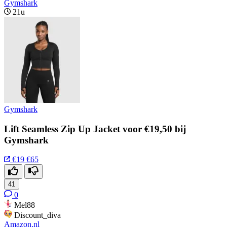
Gymshark
21u
Gymshark
Lift Seamless Zip Up Jacket voor €19,50 bij
Gymshark
€19
€65
41
0
Mel88
Discount_diva
Amazon.nl