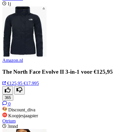
1j
Amazon.nl
The North Face Evolve II 3-in-1 voor €125,95
€125,95
€17.995
365
0
Discount_diva
Koopjesjaagster
Otrium
3mnd