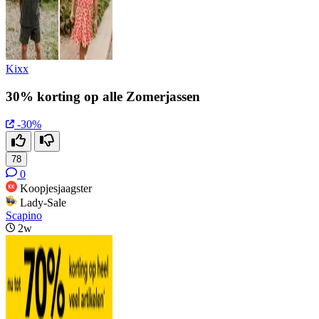
Kixx
30% korting op alle Zomerjassen
-30%
78
0
Koopjesjaagster
Lady-Sale
Scapino
2w