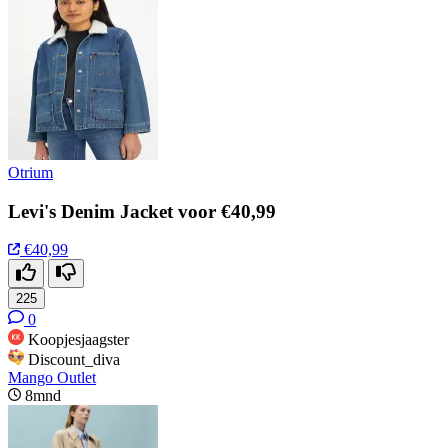
Otrium
Levi's Denim Jacket voor €40,99
€40,99
225
0
Koopjesjaagster
Discount_diva
Mango Outlet
8mnd