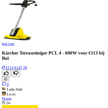
bol.com
Kärcher Terrasreiniger PCL 4 - 600W voor €113 bij
Bol
€113
€147,20
83
0
Lady-Sale
Lo-es
Praxis
2w