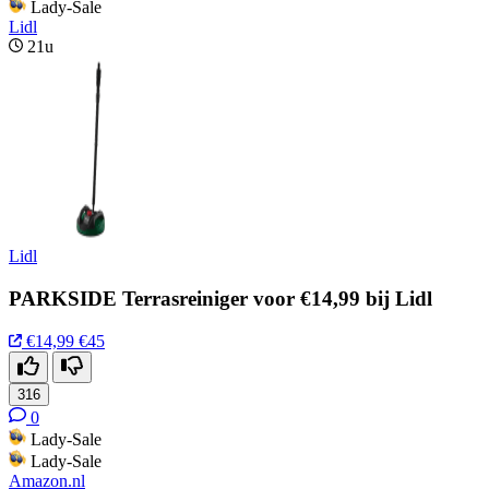
Lady-Sale
Lidl
21u
Lidl
PARKSIDE Terrasreiniger voor €14,99 bij Lidl
€14,99
€45
316
0
Lady-Sale
Lady-Sale
Amazon.nl