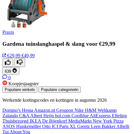
Praxis
Gardena tuinslanghaspel & slang voor €29,99
€29,99
€49,99
639
0
Koopjesjaagster
Populaire winkels
Populaire categorieën
Werkende kortingscodes en kortingen in augustus 2026
Domino's
Hema
Amazon.nl
Groupon
Nike
H&M
Wehkamp
Zalando
C&A
Albert Heijn
bol.com
Coolblue
AliExpress
Efteling
Thuisbezorgd
IKEA
De Bijenkorf
MediaMarkt
New York Pizza
ASOS
Hunkemöller
Otto
ICI Paris XL
Greetz
Leen Bakker
Albelli
Tui
About You