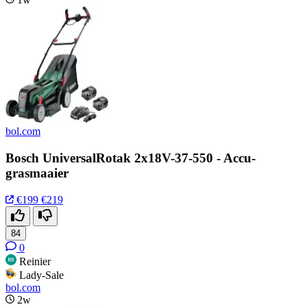
bol.com
Bosch UniversalRotak 2x18V-37-550 - Accu-
grasmaaier
€199
€219
84
0
Reinier
Lady-Sale
bol.com
2w