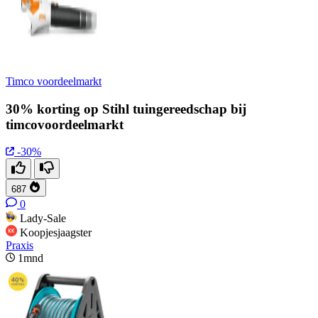
Timco voordeelmarkt
30% korting op Stihl tuingereedschap bij
timcovoordeelmarkt
-30%
687
0
Lady-Sale
Koopjesjaagster
Praxis
1mnd