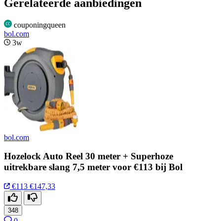
Gerelateerde aanbiedingen
couponingqueen
bol.com
3w
bol.com
Hozelock Auto Reel 30 meter + Superhoze
uitrekbare slang 7,5 meter voor €113 bij Bol
€113
€147,33
348
0