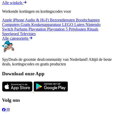
Alle winkels
Werkende kortingen en kortingscodes voor
Apple iPhone
Audio & Hi-Fi
Bezorgdiensten
Boodschappen
Computers
Gratis
Keukenapparatuur
LEGO
Luiers
Nintendo
Switch
Parfums
Playstation
Playstation 5
Prijsfouten
Rituals
Speelgoed
Televisies
Alle categorieën
SpyDeals de grootste dealcommunity van Nederland! Altijd de beste
deals, kortingscodes en gratis producten
Download onze App
Volg ons