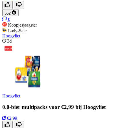
552
0
Koopjesjaagster
Lady-Sale
Hoogvliet
3d
Hoogvliet
0.0-bier multipacks voor €2,99 bij Hoogvliet
€2,99