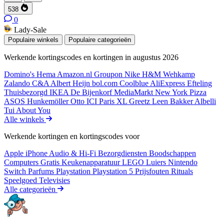
538
0
Lady-Sale
Populaire winkels
Populaire categorieën
Werkende kortingscodes en kortingen in augustus 2026
Domino's
Hema
Amazon.nl
Groupon
Nike
H&M
Wehkamp
Zalando
C&A
Albert Heijn
bol.com
Coolblue
AliExpress
Efteling
Thuisbezorgd
IKEA
De Bijenkorf
MediaMarkt
New York Pizza
ASOS
Hunkemöller
Otto
ICI Paris XL
Greetz
Leen Bakker
Albelli
Tui
About You
Alle winkels
Werkende kortingen en kortingscodes voor
Apple iPhone
Audio & Hi-Fi
Bezorgdiensten
Boodschappen
Computers
Gratis
Keukenapparatuur
LEGO
Luiers
Nintendo
Switch
Parfums
Playstation
Playstation 5
Prijsfouten
Rituals
Speelgoed
Televisies
Alle categorieën