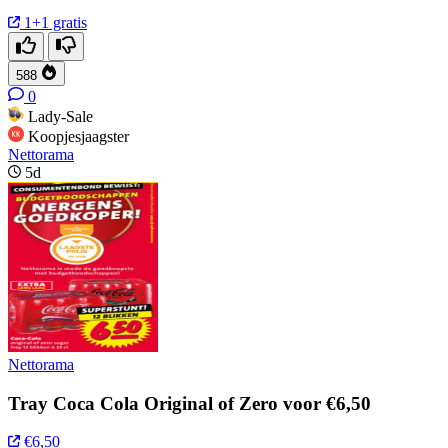
1+1 gratis
588
0
Lady-Sale
Koopjesjaagster
Nettorama
5d
Nettorama
Tray Coca Cola Original of Zero voor €6,50
€6,50