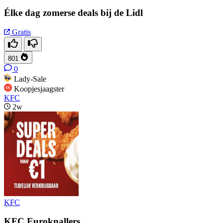
Élke dag zomerse deals bij de Lidl
Gratis
801
0
Lady-Sale
Koopjesjaagster
KFC
2w
KFC
KFC Euroknallers