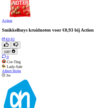
Action
Smikkelhuys kruidnoten voor €0,93 bij Action
€0,93
1087
0
Cor-Ting
Lady-Sale
Albert Heijn
3w