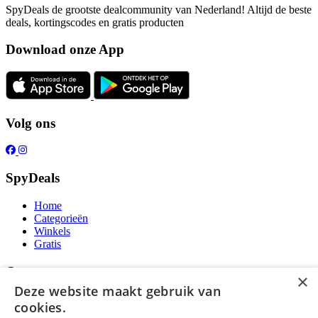
SpyDeals de grootste dealcommunity van Nederland! Altijd de beste
deals, kortingscodes en gratis producten
Download onze App
Volg ons
SpyDeals
Home
Categorieën
Winkels
Gratis
Over ons
×
Deze website maakt gebruik van
Over ons
cookies.
Contact