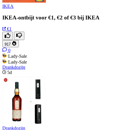
IKEA
IKEA-ontbijt voor €1, €2 of €3 bij IKEA
€1
917
0
Lady-Sale
Lady-Sale
Drankdozijn
5d
Drankdozijn