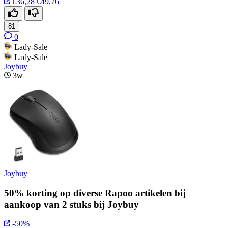
€36,28
€49,76
81
0
Lady-Sale
Lady-Sale
Joybuy
3w
Joybuy
50% korting op diverse Rapoo artikelen bij
aankoop van 2 stuks bij Joybuy
-50%