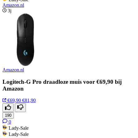
Amazon.nl
3j
Amazon.nl
Logitech-G Pro draadloze muis voor €69,90 bij
Amazon
€69,90
€81,90
190
0
Lady-Sale
Lady-Sale