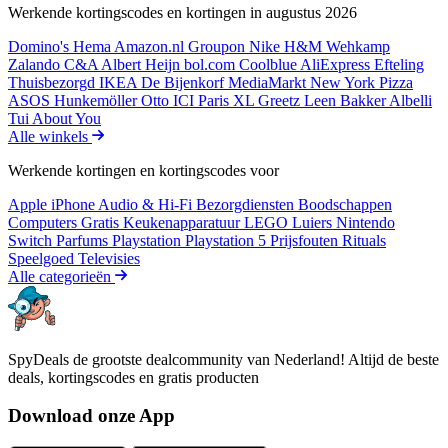
Werkende kortingscodes en kortingen in augustus 2026
Domino's
Hema
Amazon.nl
Groupon
Nike
H&M
Wehkamp
Zalando
C&A
Albert Heijn
bol.com
Coolblue
AliExpress
Efteling
Thuisbezorgd
IKEA
De Bijenkorf
MediaMarkt
New York Pizza
ASOS
Hunkemöller
Otto
ICI Paris XL
Greetz
Leen Bakker
Albelli
Tui
About You
Alle winkels
Werkende kortingen en kortingscodes voor
Apple iPhone
Audio & Hi-Fi
Bezorgdiensten
Boodschappen
Computers
Gratis
Keukenapparatuur
LEGO
Luiers
Nintendo
Switch
Parfums
Playstation
Playstation 5
Prijsfouten
Rituals
Speelgoed
Televisies
Alle categorieën
SpyDeals de grootste dealcommunity van Nederland! Altijd de beste
deals, kortingscodes en gratis producten
Download onze App