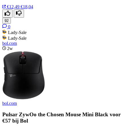
€12,49
€18,04
92
0
Lady-Sale
Lady-Sale
bol.com
2w
bol.com
Pulsar ZywOo the Chosen Mouse Mini Black voor
€57 bij Bol