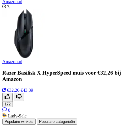
Amazon.nl
3j
Amazon.nl
Razer Basilisk X HyperSpeed muis voor €32,26 bij
Amazon
€32,26
€43,39
172
0
Lady-Sale
Populaire winkels
Populaire categorieën