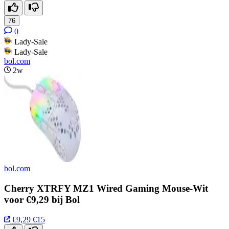
76
0
Lady-Sale
Lady-Sale
bol.com
2w
bol.com
Cherry XTRFY MZ1 Wired Gaming Mouse-Wit
voor €9,29 bij Bol
€9,29
€15