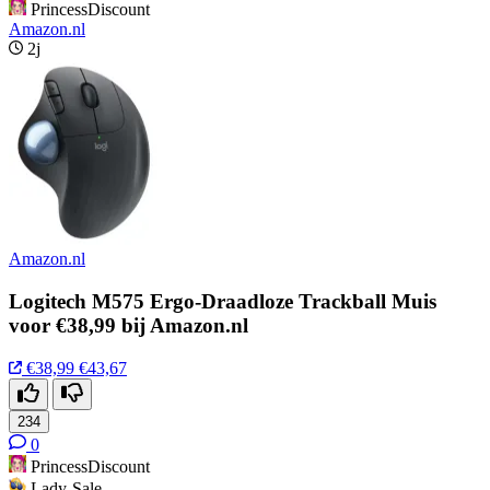
PrincessDiscount
Amazon.nl
2j
Amazon.nl
Logitech M575 Ergo-Draadloze Trackball Muis
voor €38,99 bij Amazon.nl
€38,99
€43,67
234
0
PrincessDiscount
Lady-Sale