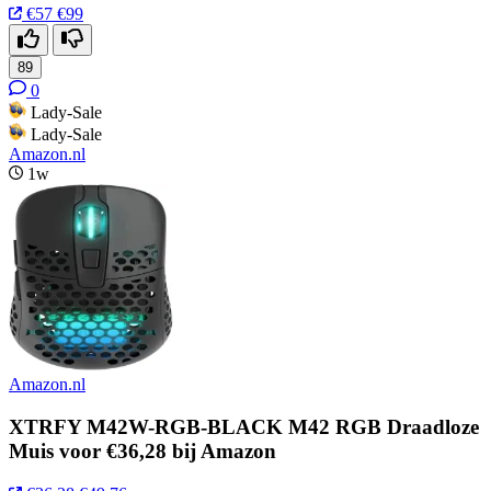
€57
€99
89
0
Lady-Sale
Lady-Sale
Amazon.nl
1w
Amazon.nl
XTRFY M42W-RGB-BLACK M42 RGB Draadloze
Muis voor €36,28 bij Amazon