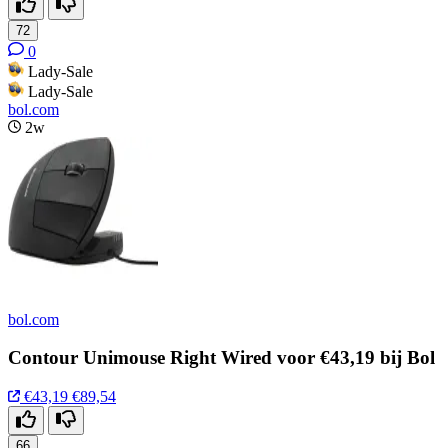
72
0
Lady-Sale
Lady-Sale
bol.com
2w
bol.com
Contour Unimouse Right Wired voor €43,19 bij Bol
€43,19
€89,54
66