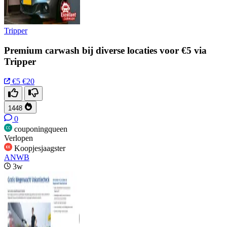
Tripper
Premium carwash bij diverse locaties voor €5 via
Tripper
€5
€20
1448
0
couponingqueen
Verlopen
Koopjesjaagster
ANWB
3w