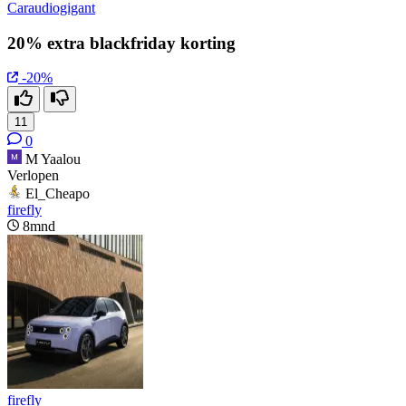
Caraudiogigant
20% extra blackfriday korting
-20%
11
0
M Yaalou
Verlopen
El_Cheapo
firefly
8mnd
firefly