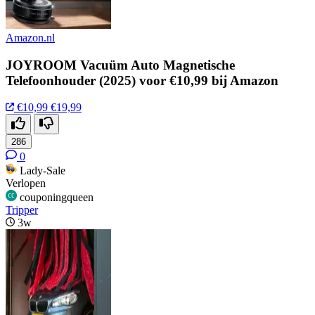
Amazon.nl
JOYROOM Vacuüm Auto Magnetische
Telefoonhouder (2025) voor €10,99 bij Amazon
€10,99
€19,99
286
0
Lady-Sale
Verlopen
couponingqueen
Tripper
3w