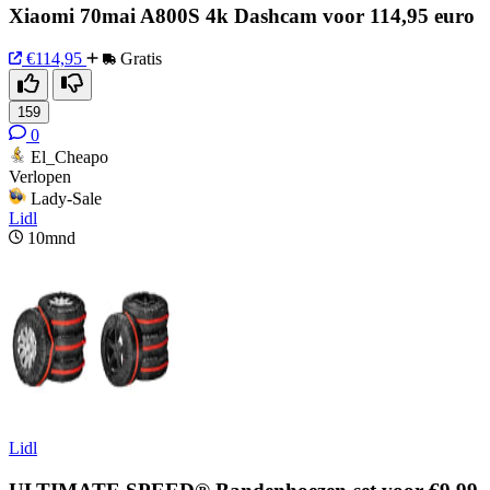
Xiaomi 70mai A800S 4k Dashcam voor 114,95 euro
€114,95
Gratis
159
0
El_Cheapo
Verlopen
Lady-Sale
Lidl
10mnd
Lidl