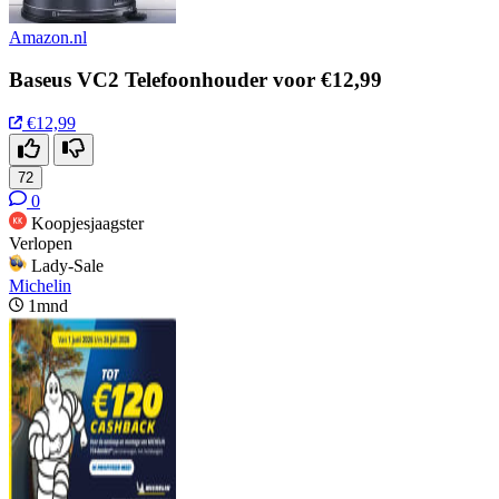
Amazon.nl
Baseus VC2 Telefoonhouder voor €12,99
€12,99
72
0
Koopjesjaagster
Verlopen
Lady-Sale
Michelin
1mnd