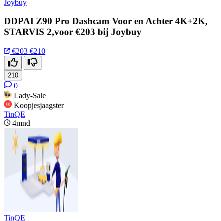
Joybuy
DDPAI Z90 Pro Dashcam Voor en Achter 4K+2K,
STARVIS 2,voor €203 bij Joybuy
€203
€210
210
0
Lady-Sale
Koopjesjaagster
TinQE
4mnd
TinQE