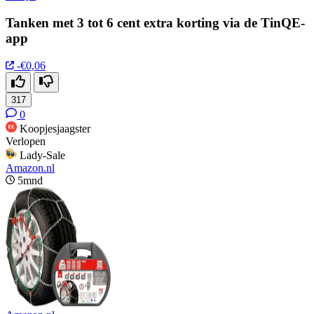
Tanken met 3 tot 6 cent extra korting via de TinQE-
app
-€0,06
317
0
Koopjesjaagster
Verlopen
Lady-Sale
Amazon.nl
5mnd