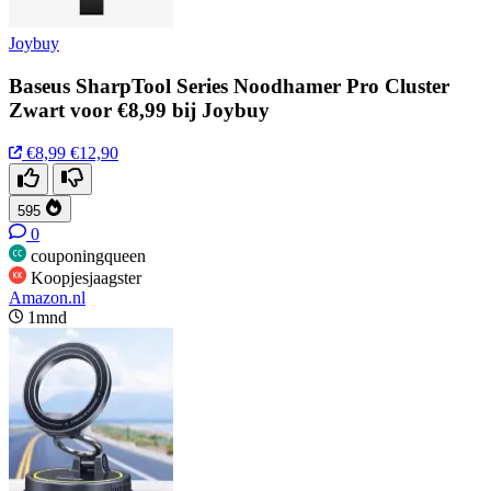
Joybuy
Baseus SharpTool Series Noodhamer Pro Cluster
Zwart voor €8,99 bij Joybuy
€8,99
€12,90
595
0
couponingqueen
Koopjesjaagster
Amazon.nl
1mnd