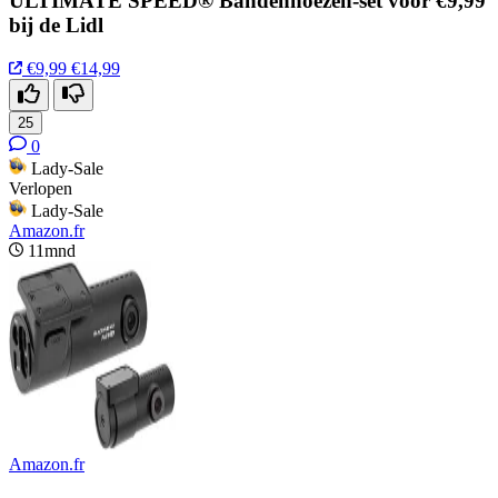
ULTIMATE SPEED® Bandenhoezen-set voor €9,99
bij de Lidl
€9,99
€14,99
25
0
Lady-Sale
Verlopen
Lady-Sale
Amazon.fr
11mnd
Amazon.fr