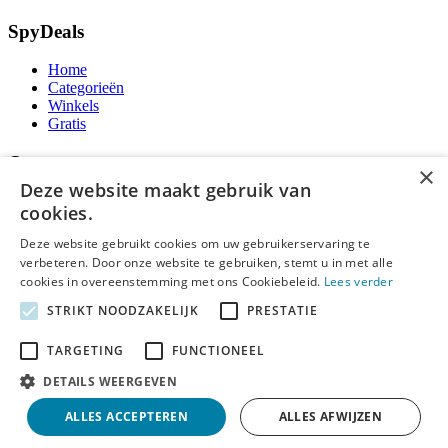
SpyDeals
Home
Categorieën
Winkels
Gratis
Over ons
×
Deze website maakt gebruik van
Over ons
cookies.
Contact
Publicatieregels
Deze website gebruikt cookies om uw gebruikerservaring te
verbeteren. Door onze website te gebruiken, stemt u in met alle
Legal
cookies in overeenstemming met ons Cookiebeleid.
Lees verder
STRIKT NOODZAKELIJK
PRESTATIE
Privacy
Cookieverklaring
TARGETING
FUNCTIONEEL
Algemene Voorwaarden
Disclaimer
DETAILS WEERGEVEN
Notice and Takedown
ALLES ACCEPTEREN
ALLES AFWIJZEN
Copyright ©
SpyDeals
2026. Alle rechten voorbehouden.