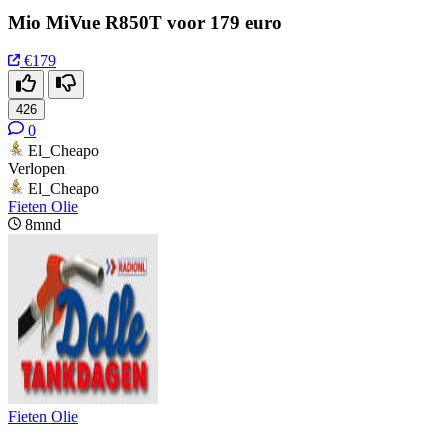
Mio MiVue R850T voor 179 euro
€179
426
0
El_Cheapo
Verlopen
El_Cheapo
Fieten Olie
8mnd
Fieten Olie