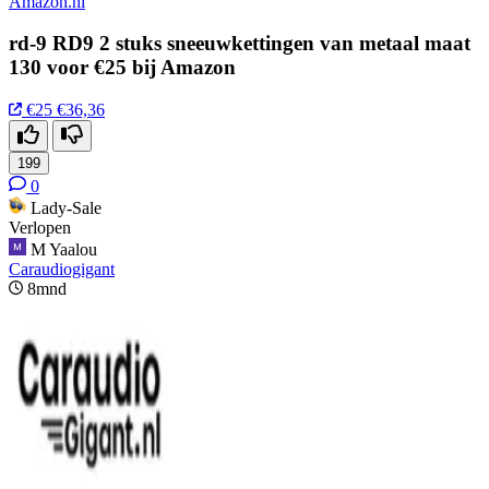
Amazon.nl
rd-9 RD9 2 stuks sneeuwkettingen van metaal maat
130 voor €25 bij Amazon
€25
€36,36
199
0
Lady-Sale
Verlopen
M Yaalou
Caraudiogigant
8mnd