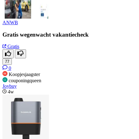
ANWB
Gratis wegenwacht vakantiecheck
Gratis
77
0
Koopjesjaagster
couponingqueen
Joybuy
4w