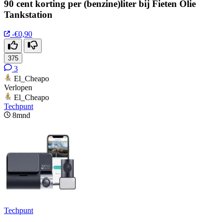
90 cent korting per (benzine)liter bij Fieten Olie
Tankstation
-€0,90
375
3
El_Cheapo
Verlopen
El_Cheapo
Techpunt
8mnd
Techpunt