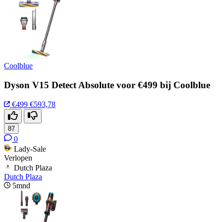
Coolblue
Dyson V15 Detect Absolute voor €499 bij Coolblue
€499
€593,78
87
0
Lady-Sale
Verlopen
Dutch Plaza
Dutch Plaza
5mnd