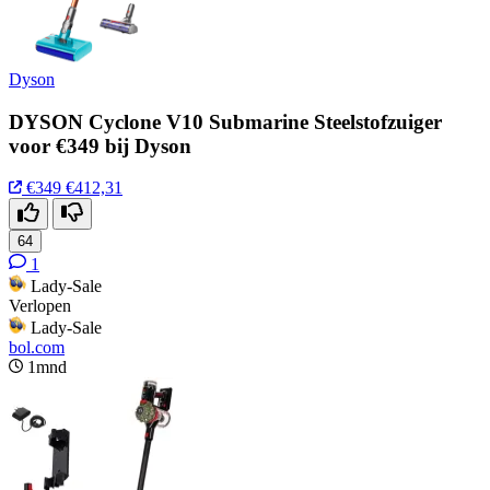
Dyson
DYSON Cyclone V10 Submarine Steelstofzuiger
voor €349 bij Dyson
€349
€412,31
64
1
Lady-Sale
Verlopen
Lady-Sale
bol.com
1mnd