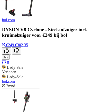
bol.com
DYSON V8 Cyclone - Steelstofzuiger incl.
kruimelzuiger voor €249 bij bol
€249
€302,35
66
0
Lady-Sale
Verlopen
Lady-Sale
bol.com
2mnd