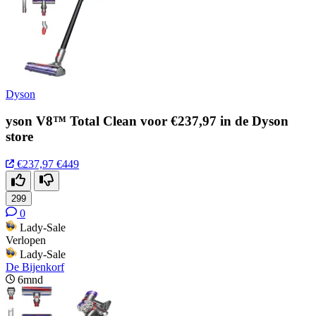
Dyson
yson V8™ Total Clean voor €237,97 in de Dyson
store
€237,97
€449
299
0
Lady-Sale
Verlopen
Lady-Sale
De Bijenkorf
6mnd