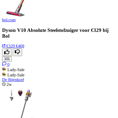
bol.com
Dyson V10 Absolute Steelstofzuiger voor €329 bij
Bol
€329
€469
101
0
Lady-Sale
Lady-Sale
De Bijenkorf
2w