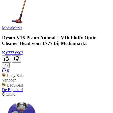
MediaMarkt
Dyson V16 Piston Animal + V16 Fluffy Optic
Cleaner Head voor €777 bij Mediamarkt
€777
€902
76
0
Lady-Sale
Verlopen
Lady-Sale
De Bijenkorf
5mnd