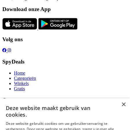
Download onze App
Volg ons
SpyDeals
Home
Categorieën
Winkels
Gratis
Over ons
×
Deze website maakt gebruik van
Over ons
cookies.
Contact
Publicatieregels
Deze website gebruikt cookies om uw gebruikerservaring te
verbeteren. Door onze website te gebruiken, stemt u in met alle