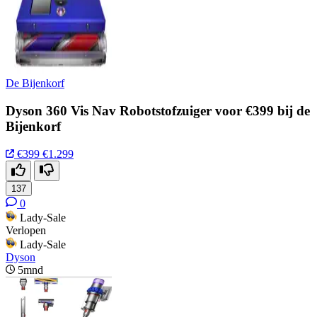
De Bijenkorf
Dyson 360 Vis Nav Robotstofzuiger voor €399 bij de
Bijenkorf
€399
€1.299
137
0
Lady-Sale
Verlopen
Lady-Sale
Dyson
5mnd