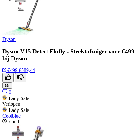
Dyson
Dyson V15 Detect Fluffy - Steelstofzuiger voor €499
bij Dyson
€499
€589,44
55
0
Lady-Sale
Verlopen
Lady-Sale
Coolblue
5mnd