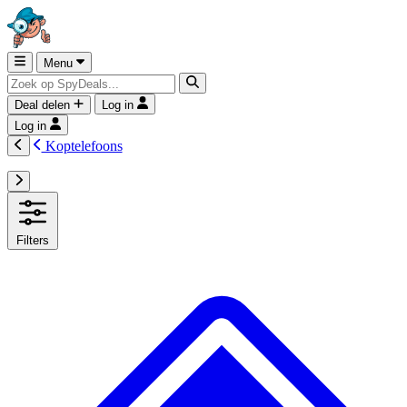
Menu
Deal delen
Log in
Log in
Koptelefoons
Filters