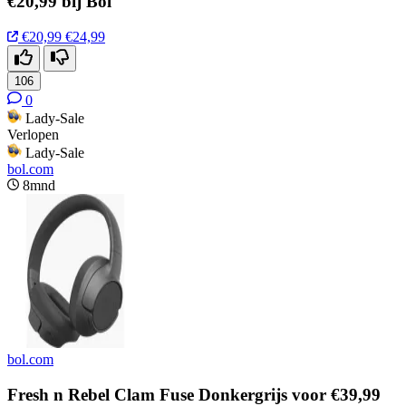
€20,99 bij Bol
€20,99
€24,99
106
0
Lady-Sale
Verlopen
Lady-Sale
bol.com
8mnd
bol.com
Fresh n Rebel Clam Fuse Donkergrijs voor €39,99