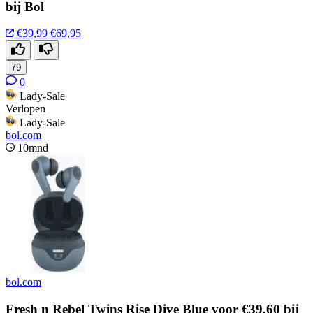
bij Bol
€39,99
€69,95
79
0
Lady-Sale
Verlopen
Lady-Sale
bol.com
10mnd
bol.com
Fresh n Rebel Twins Rise Dive Blue voor €39,60 bij