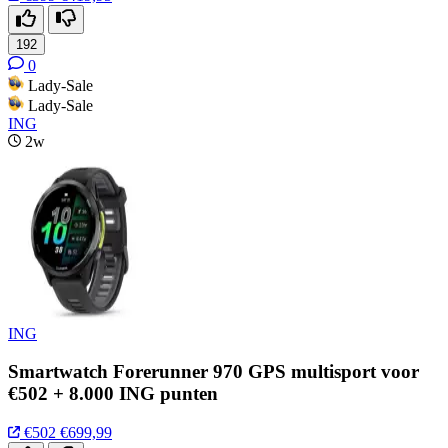
192
0
Lady-Sale
Lady-Sale
ING
2w
ING
Smartwatch Forerunner 970 GPS multisport voor
€502 + 8.000 ING punten
€502
€699,99