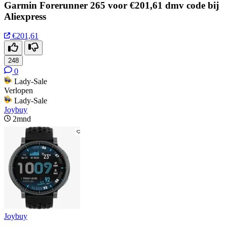
Garmin Forerunner 265 voor €201,61 dmv code bij
Aliexpress
€201,61
248
0
Lady-Sale
Verlopen
Lady-Sale
Joybuy
2mnd
Joybuy