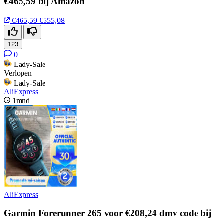
€465,59 bij Amazon
€465,59
€555,08
123
0
Lady-Sale
Verlopen
Lady-Sale
AliExpress
1mnd
AliExpress
Garmin Forerunner 265 voor €208,24 dmv code bij