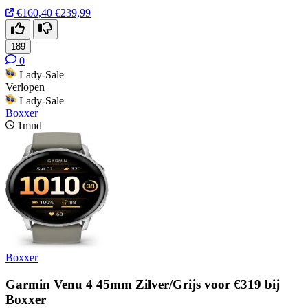
€160,40
€239,99
189
0
Lady-Sale
Verlopen
Lady-Sale
Boxxer
1mnd
Boxxer
Garmin Venu 4 45mm Zilver/Grijs voor €319 bij
Boxxer