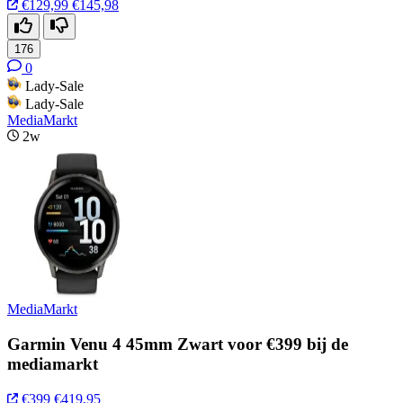
€129,99
€145,98
176
0
Lady-Sale
Lady-Sale
MediaMarkt
2w
MediaMarkt
Garmin Venu 4 45mm Zwart voor €399 bij de
mediamarkt
€399
€419,95