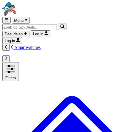
Menu
Deal delen
Log in
Log in
Smartwatches
Filters