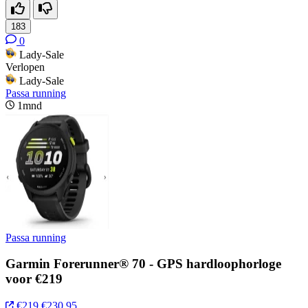
183
0
Lady-Sale
Verlopen
Lady-Sale
Passa running
1mnd
Passa running
Garmin Forerunner® 70 - GPS hardloophorloge
voor €219
€219
€230,95