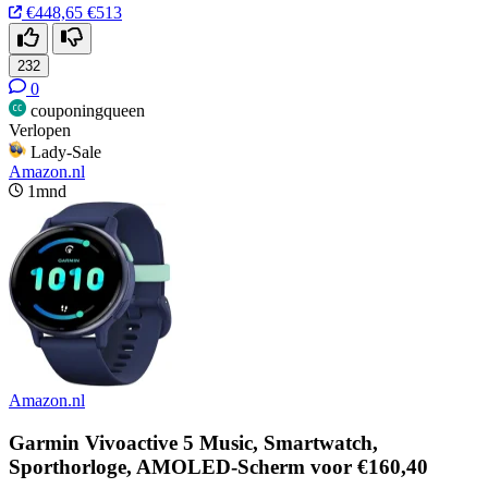
€448,65
€513
232
0
couponingqueen
Verlopen
Lady-Sale
Amazon.nl
1mnd
Amazon.nl
Garmin Vivoactive 5 Music, Smartwatch,
Sporthorloge, AMOLED-Scherm voor €160,40