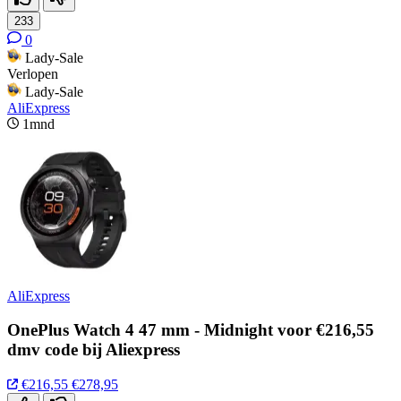
233
0
Lady-Sale
Verlopen
Lady-Sale
AliExpress
1mnd
AliExpress
OnePlus Watch 4 47 mm - Midnight voor €216,55
dmv code bij Aliexpress
€216,55
€278,95