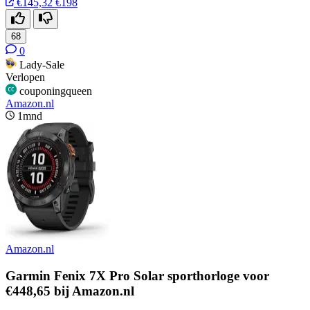
€145,32
€198
68
0
Lady-Sale
Verlopen
couponingqueen
Amazon.nl
1mnd
Amazon.nl
Garmin Fenix 7X Pro Solar sporthorloge voor
€448,65 bij Amazon.nl