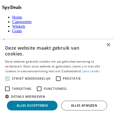
SpyDeals
Home
Categorieën
Winkels
Gratis
Over ons
×
Deze website maakt gebruik van
Over ons
cookies.
Contact
Publicatieregels
Deze website gebruikt cookies om uw gebruikerservaring te
verbeteren. Door onze website te gebruiken, stemt u in met alle
Legal
cookies in overeenstemming met ons Cookiebeleid.
Lees verder
STRIKT NOODZAKELIJK
PRESTATIE
Privacy
Cookieverklaring
Algemene Voorwaarden
TARGETING
FUNCTIONEEL
Disclaimer
DETAILS WEERGEVEN
Notice and Takedown
ALLES ACCEPTEREN
ALLES AFWIJZEN
Copyright ©
SpyDeals
2026. Alle rechten voorbehouden.