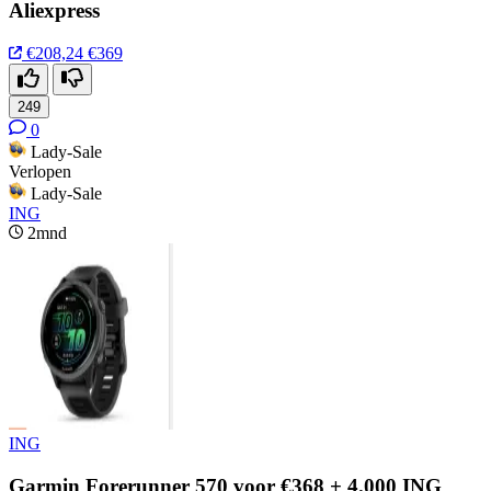
Aliexpress
€208,24
€369
249
0
Lady-Sale
Verlopen
Lady-Sale
ING
2mnd
ING
Garmin Forerunner 570 voor €368 + 4.000 ING