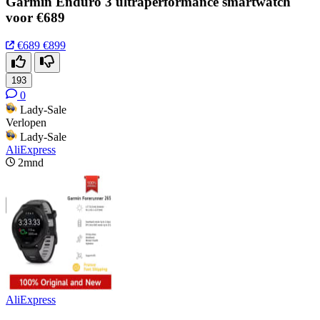
Garmin Enduro 3 ultraperformance smartwatch
voor €689
€689
€899
193
0
Lady-Sale
Verlopen
Lady-Sale
AliExpress
2mnd
AliExpress