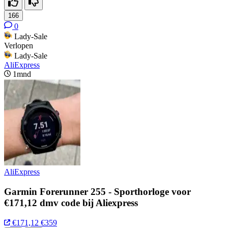
166
0
Lady-Sale
Verlopen
Lady-Sale
AliExpress
1mnd
AliExpress
Garmin Forerunner 255 - Sporthorloge voor
€171,12 dmv code bij Aliexpress
€171,12
€359