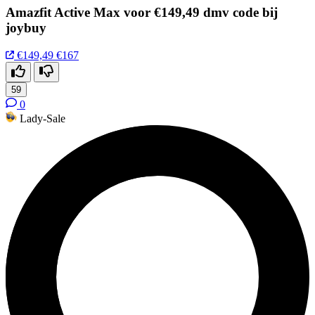
Amazfit Active Max voor €149,49 dmv code bij
joybuy
€149,49
€167
59
0
Lady-Sale