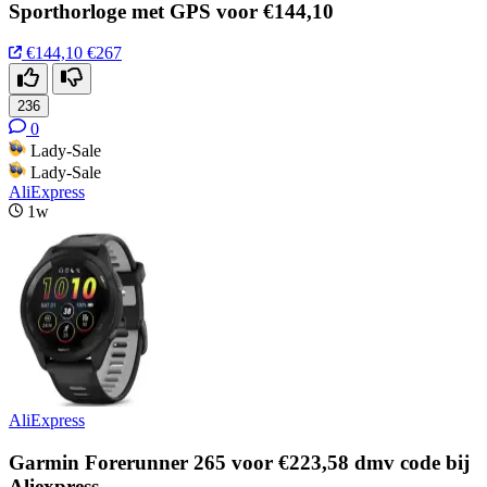
Sporthorloge met GPS voor €144,10
€144,10
€267
236
0
Lady-Sale
Lady-Sale
AliExpress
1w
AliExpress
Garmin Forerunner 265 voor €223,58 dmv code bij
Aliexpress