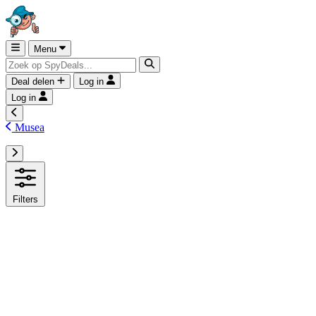
Menu
Deal delen
Log in
Log in
Musea
Filters