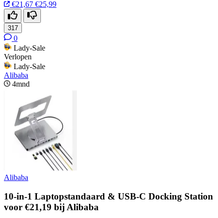
€21,67
€25,99
317
0
Lady-Sale
Verlopen
Lady-Sale
Alibaba
4mnd
Alibaba
10-in-1 Laptopstandaard & USB-C Docking Station
voor €21,19 bij Alibaba