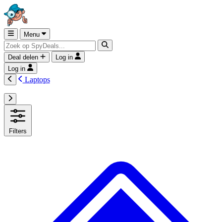
Menu
Deal delen
Log in
Log in
Laptops
Filters