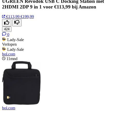
UGREEN Revodok USB C Docking Station met
2HDMI 2DP 9 in 1 voor €113,99 bij Amazon
€113,99
€199,99
424
0
Lady-Sale
Verlopen
Lady-Sale
bol.com
11mnd
bol.com