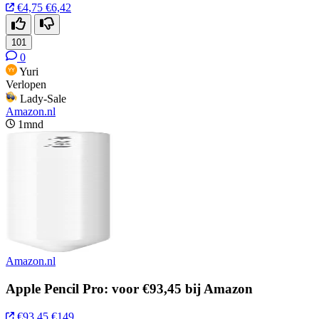
€4,75
€6,42
101
0
Yuri
Verlopen
Lady-Sale
Amazon.nl
1mnd
Amazon.nl
Apple Pencil Pro: voor €93,45 bij Amazon
€93,45
€149