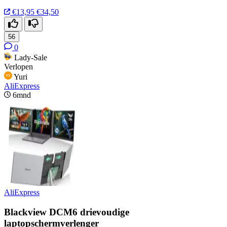
€13,95
€34,50
56
0
Lady-Sale
Verlopen
Yuri
AliExpress
6mnd
AliExpress
Blackview DCM6 drievoudige
laptopschermverlenger