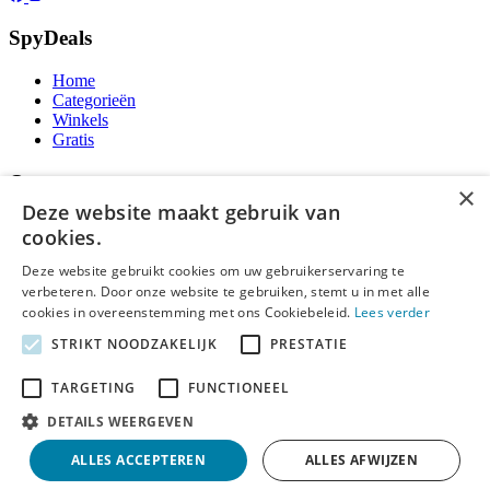
SpyDeals
Home
Categorieën
Winkels
Gratis
Over ons
×
Deze website maakt gebruik van
Over ons
cookies.
Contact
Publicatieregels
Deze website gebruikt cookies om uw gebruikerservaring te
verbeteren. Door onze website te gebruiken, stemt u in met alle
Legal
cookies in overeenstemming met ons Cookiebeleid.
Lees verder
STRIKT NOODZAKELIJK
PRESTATIE
Privacy
Cookieverklaring
Algemene Voorwaarden
TARGETING
FUNCTIONEEL
Disclaimer
DETAILS WEERGEVEN
Notice and Takedown
ALLES ACCEPTEREN
ALLES AFWIJZEN
Copyright ©
SpyDeals
2026. Alle rechten voorbehouden.