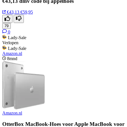
€43,13 dmv code bij appelhoes
€43,13
€59,95
79
0
Lady-Sale
Verlopen
Lady-Sale
Amazon.nl
8mnd
Amazon.nl
OtterBox MacBook-Hoes voor Apple MacBook voor