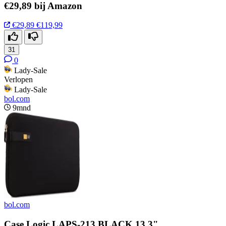
€29,89 bij Amazon
€29,89
€119,99
31
0
Lady-Sale
Verlopen
Lady-Sale
bol.com
9mnd
bol.com
Case Logic LAPS-213 BLACK 13.3"