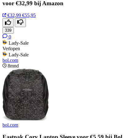
voor €32,99 bij Amazon
€32,99
€55,95
339
0
Lady-Sale
Verlopen
Lady-Sale
bol.com
8mnd
bol.com
Eastpak Cory Laptop Sleeve voor €5,59 bij Bol