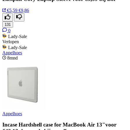
€5,59
€9,86
131
0
Lady-Sale
Verlopen
Lady-Sale
Appelhoes
8mnd
Appelhoes
Incase Hardshell case for MacBook Air 13"voor