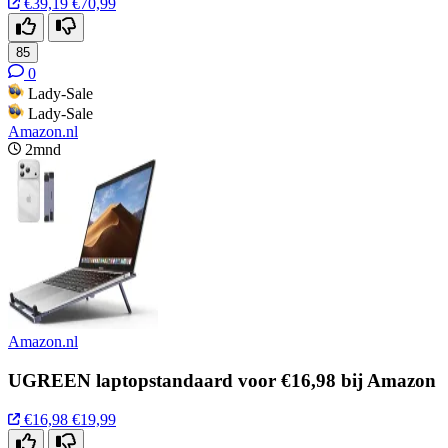
€39,19
€70,99
85
0
Lady-Sale
Lady-Sale
Amazon.nl
2mnd
Amazon.nl
UGREEN laptopstandaard voor €16,98 bij Amazon
€16,98
€19,99