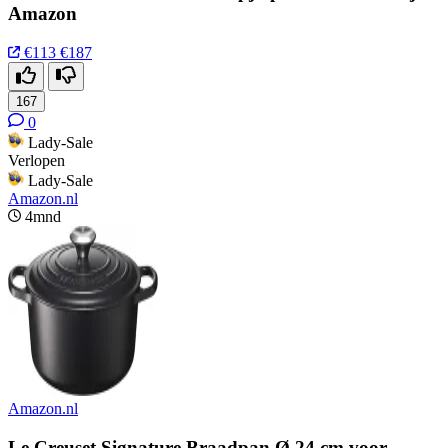
Amazon
€113
€187
167
0
Lady-Sale
Verlopen
Lady-Sale
Amazon.nl
4mnd
Amazon.nl
Le Creuset Signature Braadpan Ø 24 cm voor