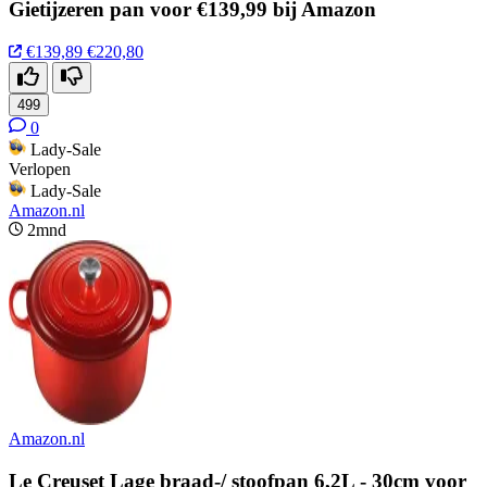
Gietijzeren pan voor €139,99 bij Amazon
€139,89
€220,80
499
0
Lady-Sale
Verlopen
Lady-Sale
Amazon.nl
2mnd
Amazon.nl
Le Creuset Lage braad-/ stoofpan 6,2L - 30cm voor