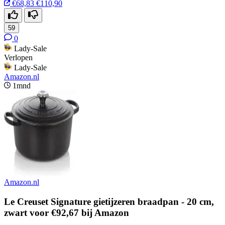
€68,83
€110,90
59
0
Lady-Sale
Verlopen
Lady-Sale
Amazon.nl
1mnd
Amazon.nl
Le Creuset Signature gietijzeren braadpan - 20 cm,
zwart voor €92,67 bij Amazon