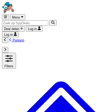
Menu
Deal delen
Log in
Log in
Pannen
Filters