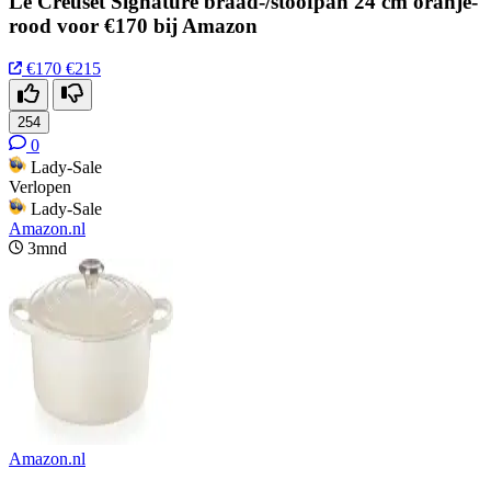
Le Creuset Signature braad-/stoofpan 24 cm oranje-
rood voor €170 bij Amazon
€170
€215
254
0
Lady-Sale
Verlopen
Lady-Sale
Amazon.nl
3mnd
Amazon.nl