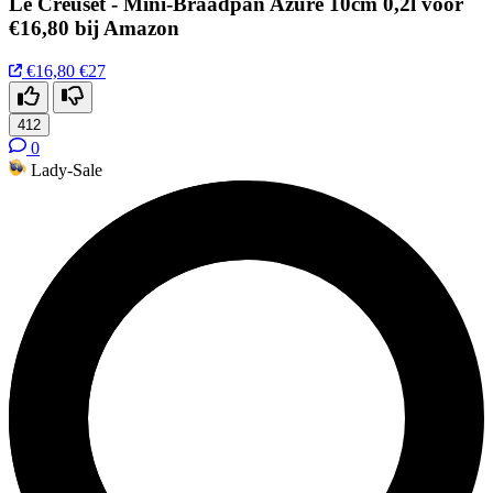
Le Creuset - Mini-Braadpan Azure 10cm 0,2l voor
€16,80 bij Amazon
€16,80
€27
412
0
Lady-Sale