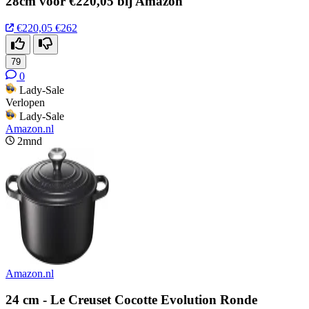
28cm voor €220,05 bij Amazon
€220,05
€262
79
0
Lady-Sale
Verlopen
Lady-Sale
Amazon.nl
2mnd
Amazon.nl
24 cm - Le Creuset Cocotte Evolution Ronde