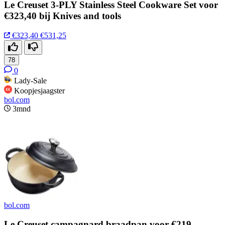
Le Creuset 3-PLY Stainless Steel Cookware Set voor
€323,40 bij Knives and tools
€323,40
€531,25
78
0
Lady-Sale
Koopjesjaagster
bol.com
3mnd
bol.com
Le Creuset campagnard braadpan voor €219