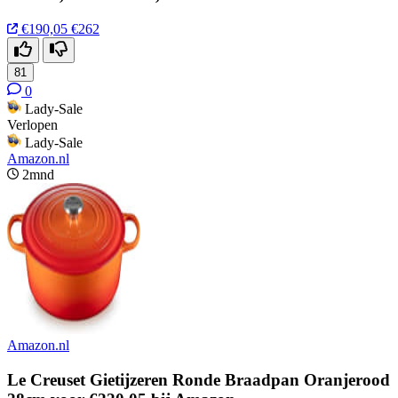
€190,05
€262
81
0
Lady-Sale
Verlopen
Lady-Sale
Amazon.nl
2mnd
Amazon.nl
Le Creuset Gietijzeren Ronde Braadpan Oranjerood