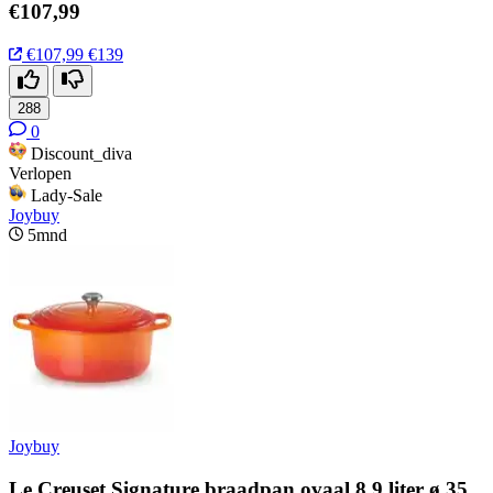
€107,99
€107,99
€139
288
0
Discount_diva
Verlopen
Lady-Sale
Joybuy
5mnd
Joybuy
Le Creuset Signature braadpan ovaal 8,9 liter ø 35