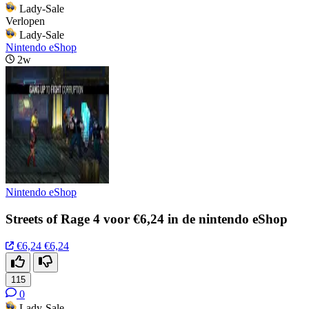
Lady-Sale
Verlopen
Lady-Sale
Nintendo eShop
2w
Nintendo eShop
Streets of Rage 4 voor €6,24 in de nintendo eShop
€6,24
€6,24
115
0
Lady-Sale