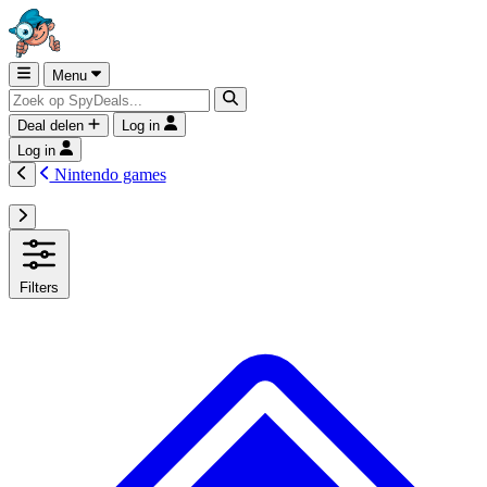
Menu
Deal delen
Log in
Log in
Nintendo games
Filters