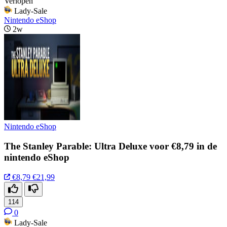
Verlopen
Lady-Sale
Nintendo eShop
2w
Nintendo eShop
The Stanley Parable: Ultra Deluxe voor €8,79 in de
nintendo eShop
€8,79
€21,99
114
0
Lady-Sale