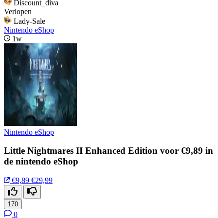
Discount_diva
Verlopen
Lady-Sale
Nintendo eShop
1w
Nintendo eShop
Little Nightmares II Enhanced Edition voor €9,89 in
de nintendo eShop
€9,89
€29,99
170
0