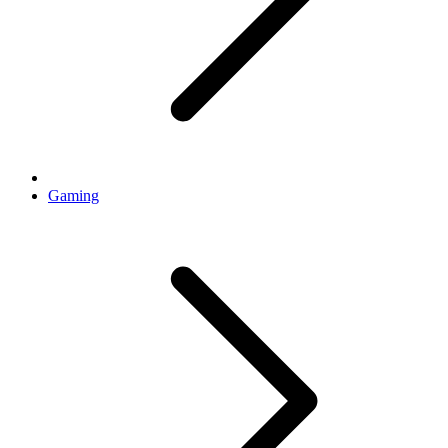
Gaming