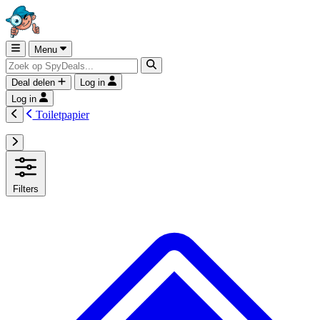
Menu
Deal delen
Log in
Log in
Toiletpapier
Filters