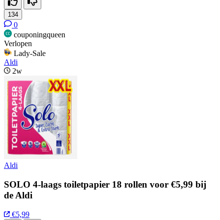
134
0
couponingqueen
Verlopen
Lady-Sale
Aldi
2w
Aldi
SOLO 4-laags toiletpapier 18 rollen voor €5,99 bij
de Aldi
€5,99