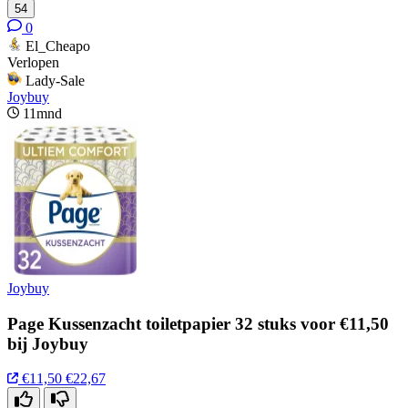
54
0
El_Cheapo
Verlopen
Lady-Sale
Joybuy
11mnd
Joybuy
Page Kussenzacht toiletpapier 32 stuks voor €11,50
bij Joybuy
€11,50
€22,67