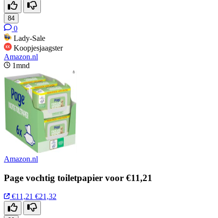
84
0
Lady-Sale
Koopjesjaagster
Amazon.nl
1mnd
Amazon.nl
Page vochtig toiletpapier voor €11,21
€11,21
€21,32