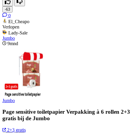
-63
0
El_Cheapo
Verlopen
Lady-Sale
Jumbo
9mnd
Jumbo
Page sensitive toiletpapier Verpakking à 6 rollen 2+3
gratis bij de Jumbo
2+3 gratis