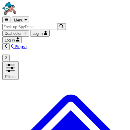
Menu
Deal delen
Log in
Log in
Plopsa
Filters