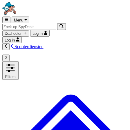
Menu
Deal delen
Log in
Log in
Scooterdiensten
Filters