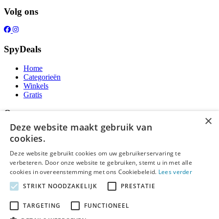
Volg ons
SpyDeals
Home
Categorieën
Winkels
Gratis
Over ons
×
Deze website maakt gebruik van
Over ons
cookies.
Contact
Publicatieregels
Deze website gebruikt cookies om uw gebruikerservaring te
verbeteren. Door onze website te gebruiken, stemt u in met alle
Legal
cookies in overeenstemming met ons Cookiebeleid.
Lees verder
STRIKT NOODZAKELIJK
PRESTATIE
Privacy
Cookieverklaring
Algemene Voorwaarden
TARGETING
FUNCTIONEEL
Disclaimer