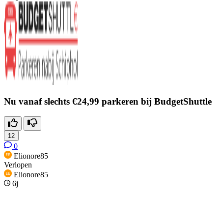
Nu vanaf slechts €24,99 parkeren bij BudgetShuttle
12
0
Elionore85
Verlopen
Elionore85
6j