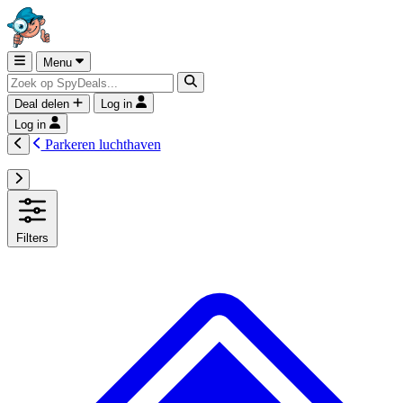
Menu
Deal delen
Log in
Log in
Parkeren luchthaven
Filters