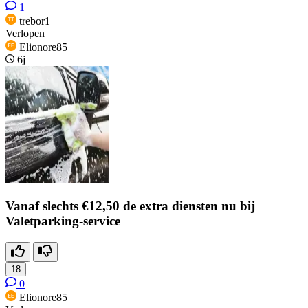
1
trebor1
Verlopen
Elionore85
6j
Vanaf slechts €12,50 de extra diensten nu bij
Valetparking-service
18
0
Elionore85