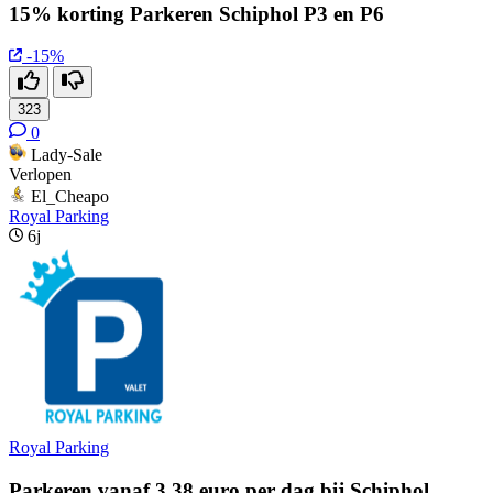
15% korting Parkeren Schiphol P3 en P6
-15%
323
0
Lady-Sale
Verlopen
El_Cheapo
Royal Parking
6j
Royal Parking
Parkeren vanaf 3,38 euro per dag bij Schiphol