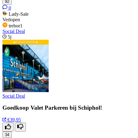
92
0
Lady-Sale
Verlopen
trebor1
Social Deal
5j
Social Deal
Goedkoop Valet Parkeren bij Schiphol!
€39,95
34