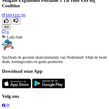
Seagate Expansion Portable 5 TB voor €99 bij
Coolblue
€99
€182,99
400
0
Lady-Sale
SpyDeals de grootste dealcommunity van Nederland! Altijd de beste
deals, kortingscodes en gratis producten
Download onze App
Volg ons