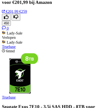
voor €201,99 bij Amazon
€201,99
€259
450
0
Lady-Sale
Verlopen
Lady-Sale
Truebase
6mnd
Truebase
Seagate Exos 7E10 - 3.5i SAS HDD - 8TB voor