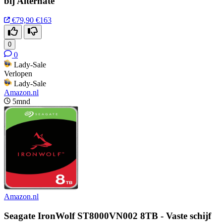
bij Alternate
€79,90
€163
0
0
Lady-Sale
Verlopen
Lady-Sale
Amazon.nl
5mnd
Amazon.nl
Seagate IronWolf ST8000VN002 8TB - Vaste schijf