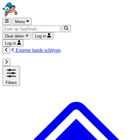
Menu
Deal delen
Log in
Log in
Externe harde schijven
Filters