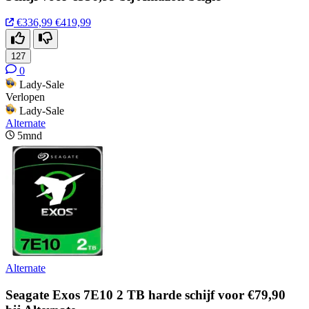
€336,99
€419,99
127
0
Lady-Sale
Verlopen
Lady-Sale
Alternate
5mnd
Alternate
Seagate Exos 7E10 2 TB harde schijf voor €79,90