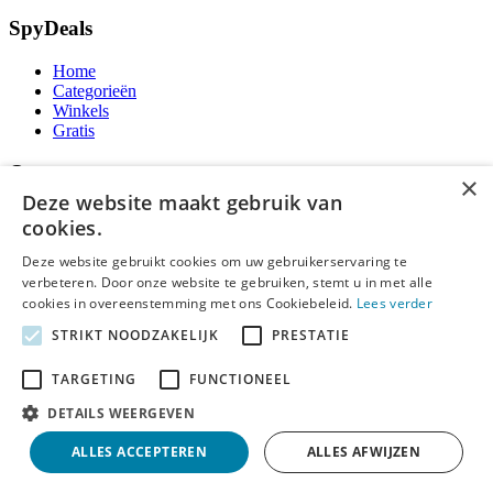
SpyDeals
Home
Categorieën
Winkels
Gratis
Over ons
×
Deze website maakt gebruik van
Over ons
cookies.
Contact
Publicatieregels
Deze website gebruikt cookies om uw gebruikerservaring te
verbeteren. Door onze website te gebruiken, stemt u in met alle
Legal
cookies in overeenstemming met ons Cookiebeleid.
Lees verder
STRIKT NOODZAKELIJK
PRESTATIE
Privacy
Cookieverklaring
TARGETING
FUNCTIONEEL
Algemene Voorwaarden
Disclaimer
DETAILS WEERGEVEN
Notice and Takedown
ALLES ACCEPTEREN
ALLES AFWIJZEN
Copyright ©
SpyDeals
2026. Alle rechten voorbehouden.