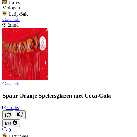
Lo-es
Verlopen
Lady-Sale
Cocacola
2mnd
Cocacola
Spaar Oranje Spelersglazen met Coca-Cola
Gratis
514
0
Lady-Sale