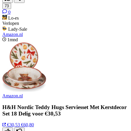
73
0
Lo-es
Verlopen
Lady-Sale
Amazon.nl
1mnd
Amazon.nl
H&H Nordic Teddy Hugs Serviesset Met Kerstdecor
Set 18 Delig voor €30,53
€30,53
€60,80