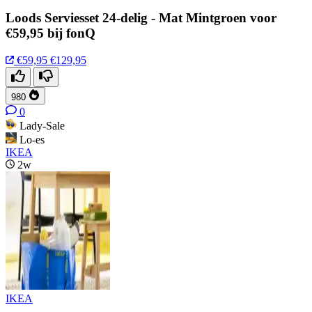
Loods Serviesset 24-delig - Mat Mintgroen voor
€59,95 bij fonQ
€59,95
€129,95
980
0
Lady-Sale
Lo-es
IKEA
2w
IKEA