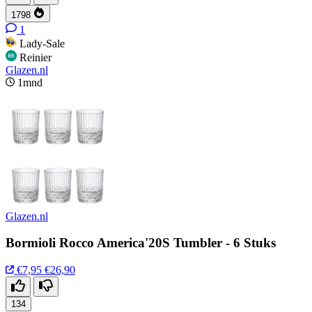
1798
1
Lady-Sale
Reinier
Glazen.nl
1mnd
Glazen.nl
Bormioli Rocco America'20S Tumbler - 6 Stuks
€7,95
€26,90
134