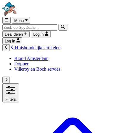
Menu
Deal delen
Log in
Log in
Huishoudelijke artikelen
Blond Amsterdam
Dopper
Villeroy en Boch servies
Filters