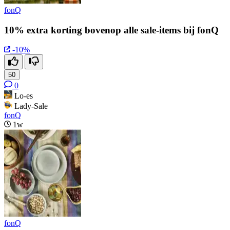
fonQ
10% extra korting bovenop alle sale-items bij fonQ
-10%
50
0
Lo-es
Lady-Sale
fonQ
1w
fonQ