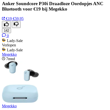
Anker Soundcore P30i Draadloze Oordopjes ANC
Bluetooth voor €19 bij Megekko
€19
€59,95
142
0
Lady-Sale
Verlopen
Lady-Sale
Megekko
7mnd
Megekko