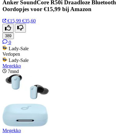
Anker SoundCore R50i Draadloze Bluetooth
Oordopjes voor €15,99 bij Amazon
€15,99
€35,60
389
0
Lady-Sale
Verlopen
Lady-Sale
Megekko
7mnd
Megekko