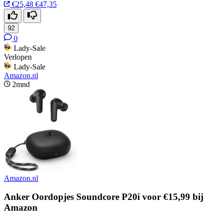
€25,48
€47,35
92
0
Lady-Sale
Verlopen
Lady-Sale
Amazon.nl
2mnd
Amazon.nl
Anker Oordopjes Soundcore P20i voor €15,99 bij
Amazon