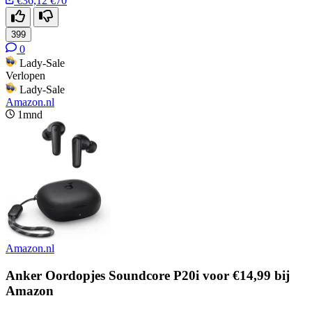
€36,12
€70
399
0
Lady-Sale
Verlopen
Lady-Sale
Amazon.nl
1mnd
Amazon.nl
Anker Oordopjes Soundcore P20i voor €14,99 bij
Amazon