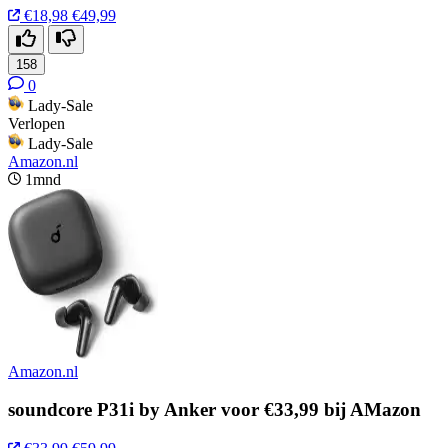
€18,98
€49,99
158
0
Lady-Sale
Verlopen
Lady-Sale
Amazon.nl
1mnd
Amazon.nl
soundcore P31i by Anker voor €33,99 bij AMazon