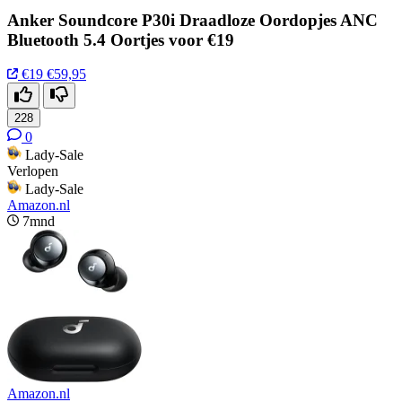
Anker Soundcore P30i Draadloze Oordopjes ANC
Bluetooth 5.4 Oortjes voor €19
€19
€59,95
228
0
Lady-Sale
Verlopen
Lady-Sale
Amazon.nl
7mnd
Amazon.nl