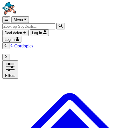
Menu
Deal delen
Log in
Log in
Oordopjes
Filters