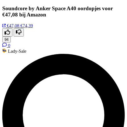
Soundcore by Anker Space A40 oordopjes voor
€47,08 bij Amazon
€47,08
€74,39
94
0
Lady-Sale