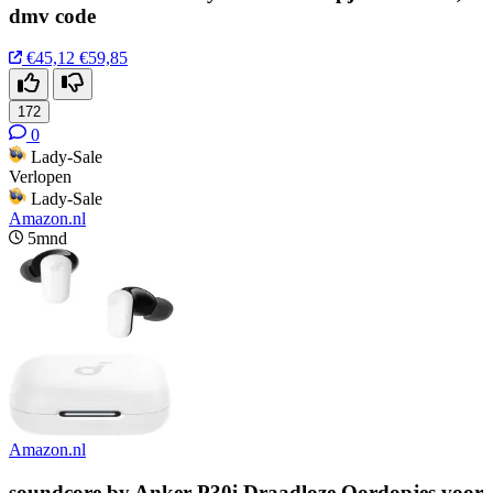
dmv code
€45,12
€59,85
172
0
Lady-Sale
Verlopen
Lady-Sale
Amazon.nl
5mnd
Amazon.nl
soundcore by Anker P30i Draadloze Oordopjes voor