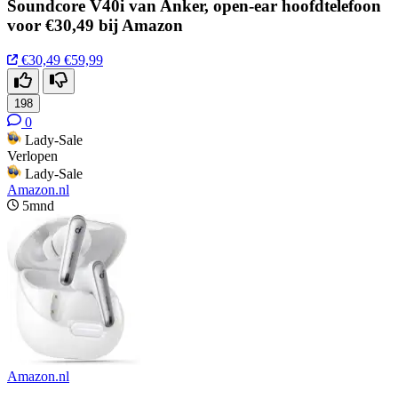
Soundcore V40i van Anker, open-ear hoofdtelefoon
voor €30,49 bij Amazon
€30,49
€59,99
198
0
Lady-Sale
Verlopen
Lady-Sale
Amazon.nl
5mnd
Amazon.nl