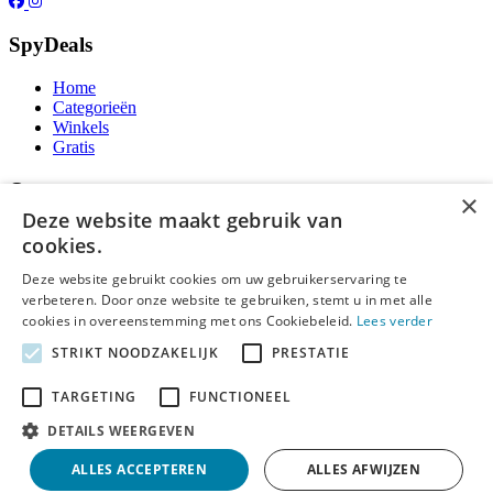
SpyDeals
Home
Categorieën
Winkels
Gratis
Over ons
×
Deze website maakt gebruik van
Over ons
cookies.
Contact
Publicatieregels
Deze website gebruikt cookies om uw gebruikerservaring te
verbeteren. Door onze website te gebruiken, stemt u in met alle
Legal
cookies in overeenstemming met ons Cookiebeleid.
Lees verder
STRIKT NOODZAKELIJK
PRESTATIE
Privacy
Cookieverklaring
Algemene Voorwaarden
TARGETING
FUNCTIONEEL
Disclaimer
DETAILS WEERGEVEN
Notice and Takedown
ALLES ACCEPTEREN
ALLES AFWIJZEN
Copyright ©
SpyDeals
2026. Alle rechten voorbehouden.