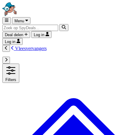
Menu
Deal delen
Log in
Log in
Vleesvervangers
Filters