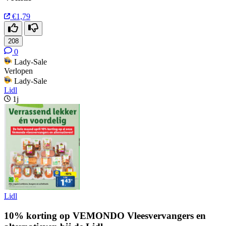
€1,79
208
0
Lady-Sale
Verlopen
Lady-Sale
Lidl
1j
Lidl
10% korting op VEMONDO Vleesvervangers en