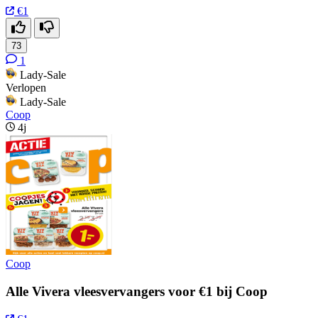
€1
73
1
Lady-Sale
Verlopen
Lady-Sale
Coop
4j
Coop
Alle Vivera vleesvervangers voor €1 bij Coop