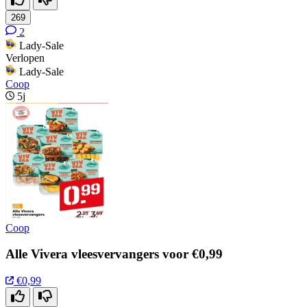
269
2
Lady-Sale
Verlopen
Lady-Sale
Coop
5j
Coop
Alle Vivera vleesvervangers voor €0,99
€0,99