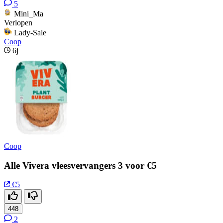
5
Mini_Ma
Verlopen
Lady-Sale
Coop
6j
Coop
Alle Vivera vleesvervangers 3 voor €5
€5
448
2