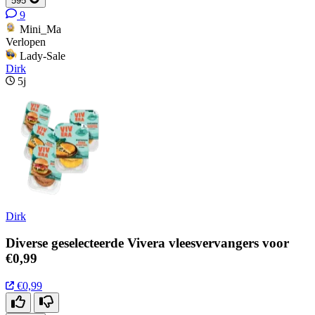
595
9
Mini_Ma
Verlopen
Lady-Sale
Dirk
5j
Dirk
Diverse geselecteerde Vivera vleesvervangers voor
€0,99
€0,99