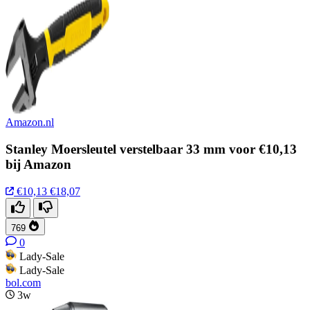
Amazon.nl
Stanley Moersleutel verstelbaar 33 mm voor €10,13
bij Amazon
€10,13
€18,07
769
0
Lady-Sale
Lady-Sale
bol.com
3w