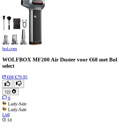
bol.com
WOLFBOX MF200 Air Duster voor €68 met Bol
select
€68
€79,95
722
0
Lady-Sale
Lady-Sale
Lidl
1d