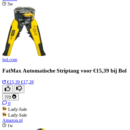
3w
bol.com
FatMax Automatische Striptang voor €15,39 bij Bol
€15,39
€17,28
773
0
Lady-Sale
Lady-Sale
Amazon.nl
1w