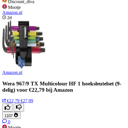
Discount_diva
Mootje
Amazon.nl
2d
Amazon.nl
Wera 967/9 TX Multicolour HF 1 hoeksleutelset (9-
delig) voor €22,79 bij Amazon
€22,79
€27,99
1107
0
Mootje