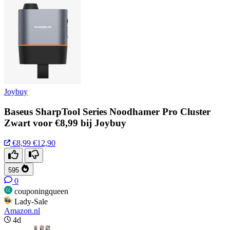
Joybuy
Baseus SharpTool Series Noodhamer Pro Cluster
Zwart voor €8,99 bij Joybuy
€8,99
€12,90
595
0
couponingqueen
Lady-Sale
Amazon.nl
4d