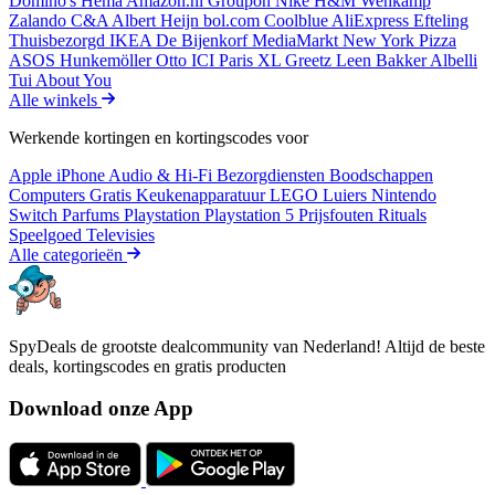
Domino's
Hema
Amazon.nl
Groupon
Nike
H&M
Wehkamp
Zalando
C&A
Albert Heijn
bol.com
Coolblue
AliExpress
Efteling
Thuisbezorgd
IKEA
De Bijenkorf
MediaMarkt
New York Pizza
ASOS
Hunkemöller
Otto
ICI Paris XL
Greetz
Leen Bakker
Albelli
Tui
About You
Alle winkels
Werkende kortingen en kortingscodes voor
Apple iPhone
Audio & Hi-Fi
Bezorgdiensten
Boodschappen
Computers
Gratis
Keukenapparatuur
LEGO
Luiers
Nintendo
Switch
Parfums
Playstation
Playstation 5
Prijsfouten
Rituals
Speelgoed
Televisies
Alle categorieën
SpyDeals de grootste dealcommunity van Nederland! Altijd de beste
deals, kortingscodes en gratis producten
Download onze App