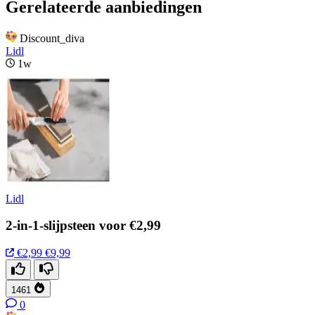
Gerelateerde aanbiedingen
Discount_diva
Lidl
1w
Lidl
2-in-1-slijpsteen voor €2,99
€2,99
€9,99
1461
0