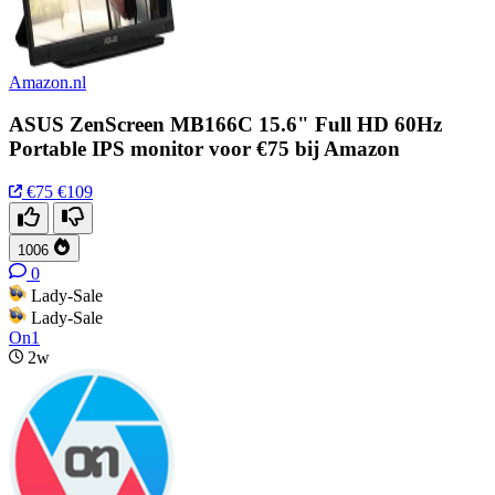
Amazon.nl
ASUS ZenScreen MB166C 15.6" Full HD 60Hz
Portable IPS monitor voor €75 bij Amazon
€75
€109
1006
0
Lady-Sale
Lady-Sale
On1
2w