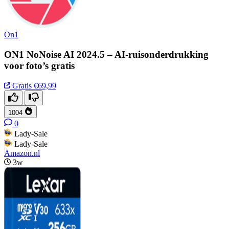
On1
ON1 NoNoise AI 2024.5 – AI-ruisonderdrukking
voor foto’s gratis
Gratis
€69,99
1004
0
Lady-Sale
Lady-Sale
Amazon.nl
3w