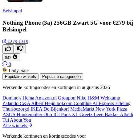
Belsimpel
Nothing Phone (3a) 256GB Zwart 5G voor €279 bij
Belsimpel
€279
€319
842
0
Lady-Sale
Populaire winkels
Populaire categorieën
Werkende kortingscodes en kortingen in augustus 2026
Domino's
Hema
Amazon.nl
Groupon
Nike
H&M
Wehkamp
Zalando
C&A
Albert Heijn
bol.com
Coolblue
AliExpress
Efteling
Thuisbezorgd
IKEA
De Bijenkorf
MediaMarkt
New York Pizza
ASOS
Hunkemöller
Otto
ICI Paris XL
Greetz
Leen Bakker
Albelli
Tui
About You
Alle winkels
Werkende kortingen en kortingscodes voor