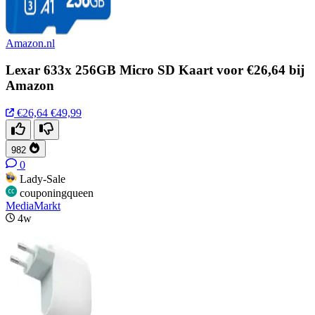
Amazon.nl
Lexar 633x 256GB Micro SD Kaart voor €26,64 bij
Amazon
€26,64
€49,99
982
0
Lady-Sale
couponingqueen
MediaMarkt
4w