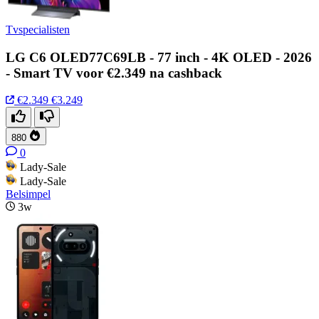
Tvspecialisten
LG C6 OLED77C69LB - 77 inch - 4K OLED - 2026
- Smart TV voor €2.349 na cashback
€2.349
€3.249
880
0
Lady-Sale
Lady-Sale
Belsimpel
3w