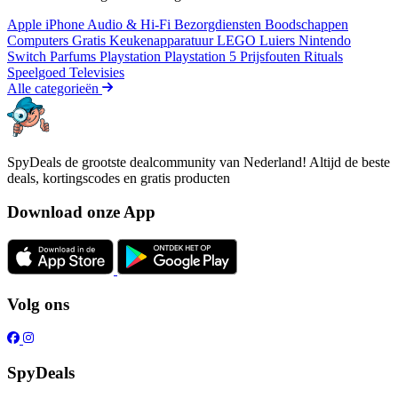
Apple iPhone
Audio & Hi-Fi
Bezorgdiensten
Boodschappen
Computers
Gratis
Keukenapparatuur
LEGO
Luiers
Nintendo
Switch
Parfums
Playstation
Playstation 5
Prijsfouten
Rituals
Speelgoed
Televisies
Alle categorieën
SpyDeals de grootste dealcommunity van Nederland! Altijd de beste
deals, kortingscodes en gratis producten
Download onze App
Volg ons
SpyDeals