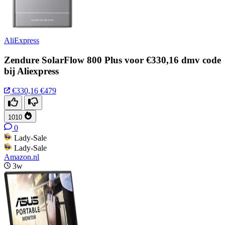
AliExpress
Zendure SolarFlow 800 Plus voor €330,16 dmv code
bij Aliexpress
€330,16
€479
1010
0
Lady-Sale
Lady-Sale
Amazon.nl
3w