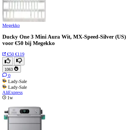
Megekko
Ducky One 3 Mini Aura Wit, MX-Speed-Silver (US)
voor €50 bij Megekko
€50
€119
1063
0
Lady-Sale
Lady-Sale
AliExpress
1w