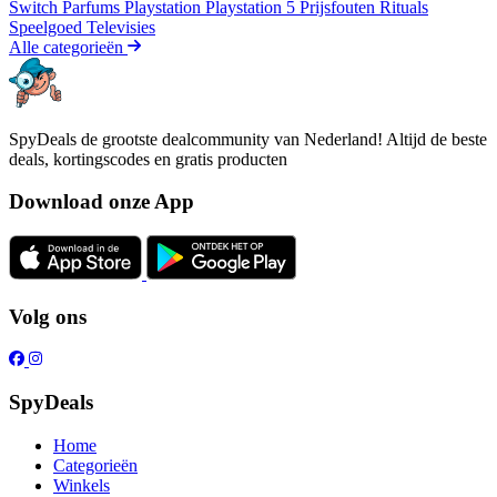
Switch
Parfums
Playstation
Playstation 5
Prijsfouten
Rituals
Speelgoed
Televisies
Alle categorieën
SpyDeals de grootste dealcommunity van Nederland! Altijd de beste
deals, kortingscodes en gratis producten
Download onze App
Volg ons
SpyDeals
Home
Categorieën
Winkels