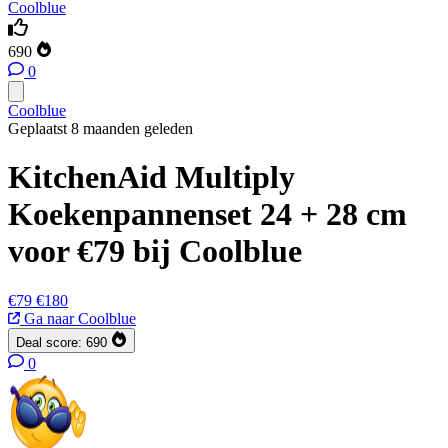
Coolblue
690
0
Coolblue
Geplaatst 8 maanden geleden
KitchenAid Multiply
Koekenpannenset 24 + 28 cm
voor €79 bij Coolblue
€79
€180
Ga naar Coolblue
Deal score:
690
0