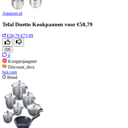
Amazon.nl
Tefal Duetto Kookpannen voor €58,79
€58,79
€73,99
335
0
Koopjesjaagster
Discount_diva
bol.com
8mnd