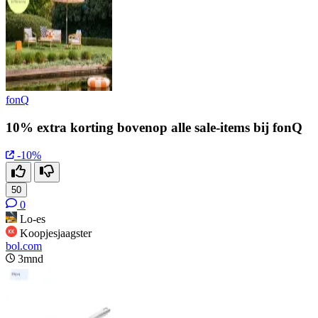
fonQ
10% extra korting bovenop alle sale-items bij fonQ
-10%
50
0
Lo-es
Koopjesjaagster
bol.com
3mnd