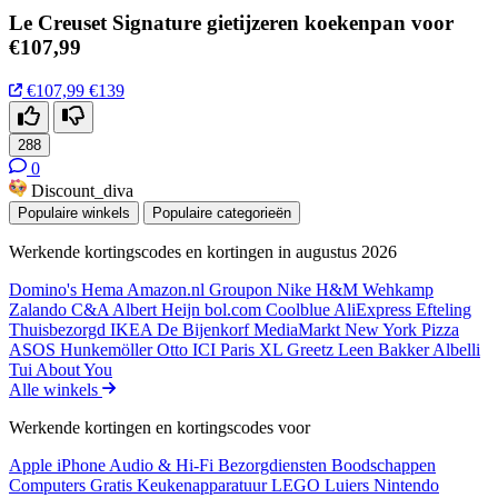
Le Creuset Signature gietijzeren koekenpan voor
€107,99
€107,99
€139
288
0
Discount_diva
Populaire winkels
Populaire categorieën
Werkende kortingscodes en kortingen in augustus 2026
Domino's
Hema
Amazon.nl
Groupon
Nike
H&M
Wehkamp
Zalando
C&A
Albert Heijn
bol.com
Coolblue
AliExpress
Efteling
Thuisbezorgd
IKEA
De Bijenkorf
MediaMarkt
New York Pizza
ASOS
Hunkemöller
Otto
ICI Paris XL
Greetz
Leen Bakker
Albelli
Tui
About You
Alle winkels
Werkende kortingen en kortingscodes voor
Apple iPhone
Audio & Hi-Fi
Bezorgdiensten
Boodschappen
Computers
Gratis
Keukenapparatuur
LEGO
Luiers
Nintendo