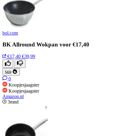
bol.com
BK Allround Wokpan voor €17,40
€17,40
€39,99
569
0
Koopjesjaagster
Koopjesjaagster
Amazon.nl
3mnd