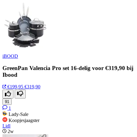
iBOOD
GreenPan Valencia Pro set 16-delig voor €319,90 bij
Ibood
€199,95
€319,90
91
1
Lady-Sale
Koopjesjaagster
Lidl
2w