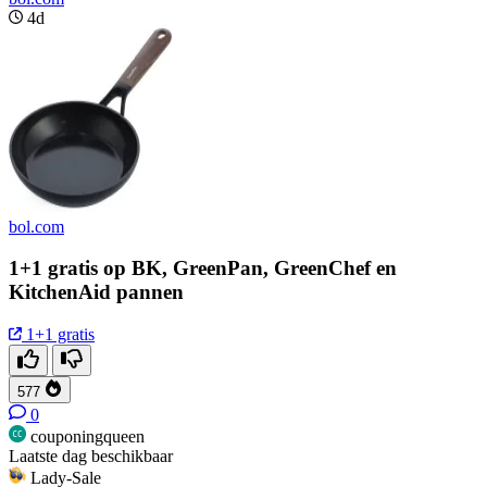
4d
bol.com
1+1 gratis op BK, GreenPan, GreenChef en
KitchenAid pannen
1+1 gratis
577
0
couponingqueen
Laatste dag beschikbaar
Lady-Sale