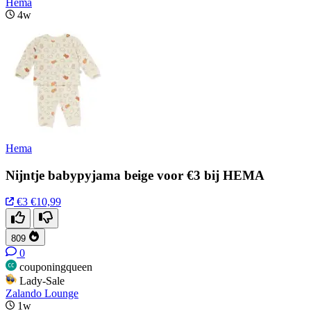
Hema
4w
Hema
Nijntje babypyjama beige voor €3 bij HEMA
€3
€10,99
809
0
couponingqueen
Lady-Sale
Zalando Lounge
1w