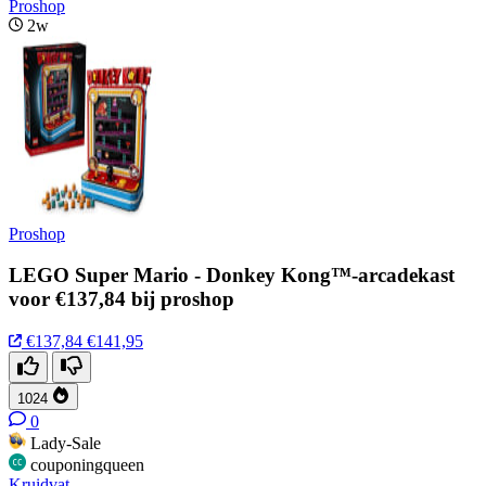
Proshop
2w
Proshop
LEGO Super Mario - Donkey Kong™-arcadekast
voor €137,84 bij proshop
€137,84
€141,95
1024
0
Lady-Sale
couponingqueen
Kruidvat