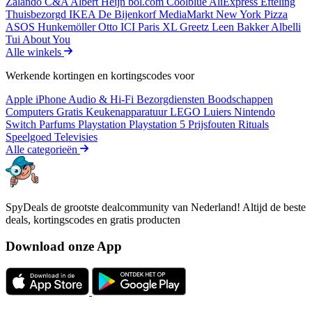
Zalando
C&A
Albert Heijn
bol.com
Coolblue
AliExpress
Efteling
Thuisbezorgd
IKEA
De Bijenkorf
MediaMarkt
New York Pizza
ASOS
Hunkemöller
Otto
ICI Paris XL
Greetz
Leen Bakker
Albelli
Tui
About You
Alle winkels
Werkende kortingen en kortingscodes voor
Apple iPhone
Audio & Hi-Fi
Bezorgdiensten
Boodschappen
Computers
Gratis
Keukenapparatuur
LEGO
Luiers
Nintendo
Switch
Parfums
Playstation
Playstation 5
Prijsfouten
Rituals
Speelgoed
Televisies
Alle categorieën
SpyDeals de grootste dealcommunity van Nederland! Altijd de beste
deals, kortingscodes en gratis producten
Download onze App