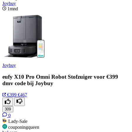
Joybuy
1mnd
Joybuy
eufy X10 Pro Omni Robot Stofzuiger voor €399
dmv code bij Joybuy
€399
€467
309
0
Lady-Sale
couponingqueen