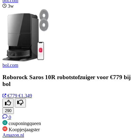
bol.com
3w
bol.com
Roborock Saros 10R robotstofzuiger voor €779 bij
bol
€779
€1.349
290
0
couponingqueen
Koopjesjaagster
Amazon.nl