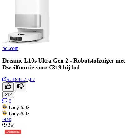
bol.com
Dreame L10s Ultra Gen 2 - Robotstofzuiger met
Dweilfunctie voor €319 bij bol
€319
€375,87
212
0
Lady-Sale
Lady-Sale
Nbb
3w