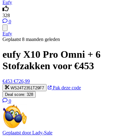
Eufy
328
0
Eufy
Geplaatst 8 maanden geleden
eufy X10 Pro Omni + 6
Stofzakken voor €453
€453
€726,99
Pak deze code
WS24T2351T29F7
Deal score:
328
0
Geplaatst door
Lady-Sale