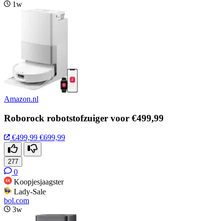
1w
Amazon.nl
Roborock robotstofzuiger voor €499,99
€499,99
€699,99
277
0
Koopjesjaagster
Lady-Sale
bol.com
3w