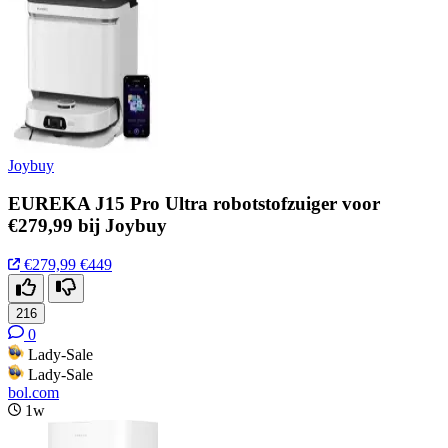
Joybuy
EUREKA J15 Pro Ultra robotstofzuiger voor
€279,99 bij Joybuy
€279,99
€449
216
0
Lady-Sale
Lady-Sale
bol.com
1w