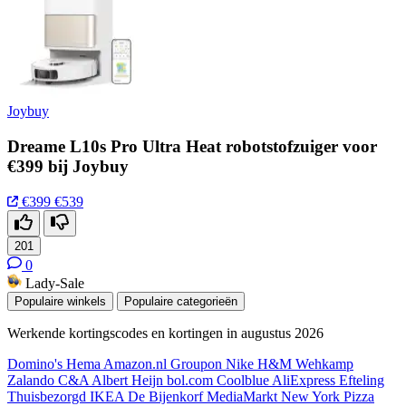
Joybuy
Dreame L10s Pro Ultra Heat robotstofzuiger voor
€399 bij Joybuy
€399
€539
201
0
Lady-Sale
Populaire winkels
Populaire categorieën
Werkende kortingscodes en kortingen in augustus 2026
Domino's
Hema
Amazon.nl
Groupon
Nike
H&M
Wehkamp
Zalando
C&A
Albert Heijn
bol.com
Coolblue
AliExpress
Efteling
Thuisbezorgd
IKEA
De Bijenkorf
MediaMarkt
New York Pizza