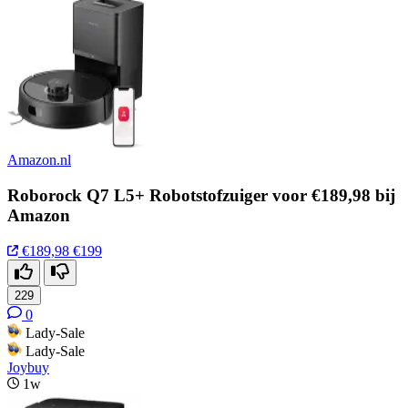
Amazon.nl
Roborock Q7 L5+ Robotstofzuiger voor €189,98 bij
Amazon
€189,98
€199
229
0
Lady-Sale
Lady-Sale
Joybuy
1w