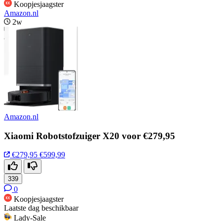
Koopjesjaagster
Amazon.nl
2w
Amazon.nl
Xiaomi Robotstofzuiger X20 voor €279,95
€279,95
€599,99
339
0
Koopjesjaagster
Laatste dag beschikbaar
Lady-Sale