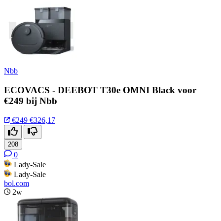
Nbb
ECOVACS - DEEBOT T30e OMNI Black voor
€249 bij Nbb
€249
€326,17
208
0
Lady-Sale
Lady-Sale
bol.com
2w