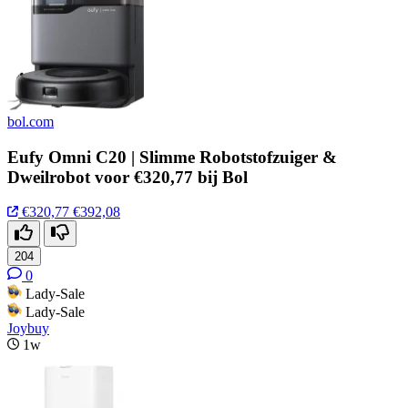
bol.com
Eufy Omni C20 | Slimme Robotstofzuiger &
Dweilrobot voor €320,77 bij Bol
€320,77
€392,08
204
0
Lady-Sale
Lady-Sale
Joybuy
1w