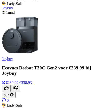
Lady-Sale
Joybuy
1mnd
Joybuy
Ecovacs Deebot T30C Gen2 voor €239,99 bij
Joybuy
€239,99
€338,93
637
0
Lady-Sale