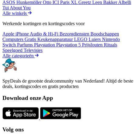
ASOS
Hunkemöller
Otto
ICI Paris XL
Greetz
Leen Bakker
Albelli
Tui
About You
Alle winkels
Werkende kortingen en kortingscodes voor
Apple iPhone
Audio & Hi-Fi
Bezorgdiensten
Boodschappen
Computers
Gratis
Keukenapparatuur
LEGO
Luiers
Nintendo
Switch
Parfums
Playstation
Playstation 5
Prijsfouten
Rituals
Speelgoed
Televisies
Alle categorieën
SpyDeals de grootste dealcommunity van Nederland! Altijd de beste
deals, kortingscodes en gratis producten
Download onze App
Volg ons