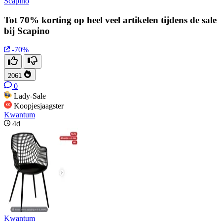
Scapino
Tot 70% korting op heel veel artikelen tijdens de sale
bij Scapino
-70%
2061
0
Lady-Sale
Koopjesjaagster
Kwantum
4d
Kwantum