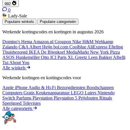
992
0
Lady-Sale
Populaire winkels
Populaire categorieën
Werkende kortingscodes en kortingen in augustus 2026
Domino's
Hema
Amazon.nl
Groupon
Nike
H&M
Wehkamp
Zalando
C&A
Albert Heijn
bol.com
Coolblue
AliExpress
Efteling
Thuisbezorgd
IKEA
De Bijenkorf
MediaMarkt
New York Pizza
ASOS
Hunkemöller
Otto
ICI Paris XL
Greetz
Leen Bakker
Albelli
Tui
About You
Alle winkels
Werkende kortingen en kortingscodes voor
Apple iPhone
Audio & Hi-Fi
Bezorgdiensten
Boodschappen
Computers
Gratis
Keukenapparatuur
LEGO
Luiers
Nintendo
Switch
Parfums
Playstation
Playstation 5
Prijsfouten
Rituals
Speelgoed
Televisies
Alle categorieën