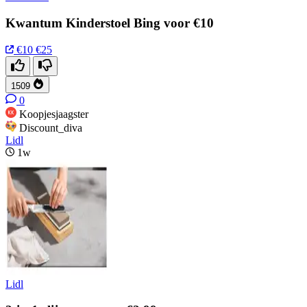
Kwantum Kinderstoel Bing voor €10
€10
€25
1509
0
Koopjesjaagster
Discount_diva
Lidl
1w
Lidl