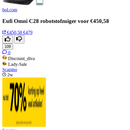
bol.com
Eufi Omni C28 robotstofzuiger voor €450,58
€450,58
€479
109
0
Discount_diva
Lady-Sale
Scapino
2w