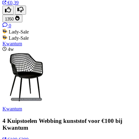
€0,39
1350
0
Lady-Sale
Lady-Sale
Kwantum
4w
Kwantum
4 Kuipstoelen Webbing kunststof voor €100 bij
Kwantum