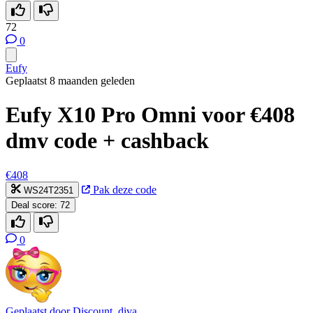
72
0
Eufy
Geplaatst 8 maanden geleden
Eufy X10 Pro Omni voor €408
dmv code + cashback
€408
Pak deze code
WS24T2351
Deal score:
72
0
Geplaatst door
Discount_diva