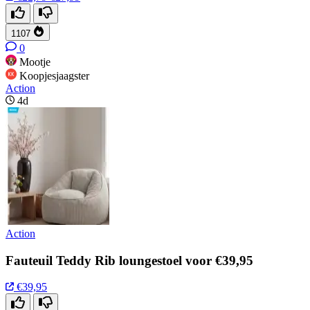
1107
0
Mootje
Koopjesjaagster
Action
4d
Action
Fauteuil Teddy Rib loungestoel voor €39,95
€39,95