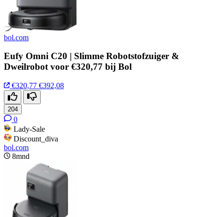
bol.com
Eufy Omni C20 | Slimme Robotstofzuiger &
Dweilrobot voor €320,77 bij Bol
€320,77
€392,08
204
0
Lady-Sale
Discount_diva
bol.com
8mnd