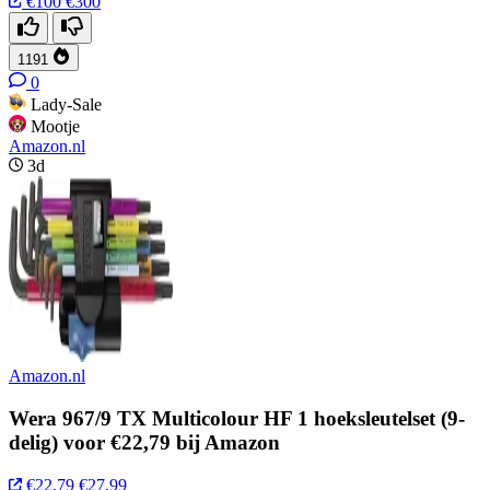
€100
€300
1191
0
Lady-Sale
Mootje
Amazon.nl
3d
Amazon.nl
Wera 967/9 TX Multicolour HF 1 hoeksleutelset (9-
delig) voor €22,79 bij Amazon
€22,79
€27,99