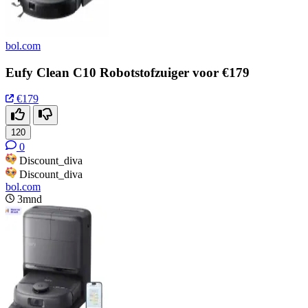
bol.com
Eufy Clean C10 Robotstofzuiger voor €179
€179
120
0
Discount_diva
Discount_diva
bol.com
3mnd