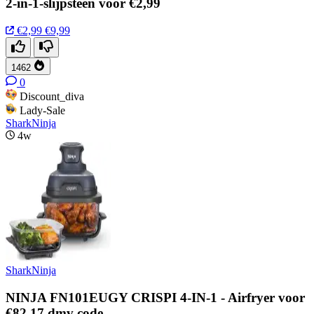
2-in-1-slijpsteen voor €2,99
€2,99
€9,99
1462
0
Discount_diva
Lady-Sale
SharkNinja
4w
SharkNinja
NINJA FN101EUGY CRISPI 4-IN-1 - Airfryer voor
€82,17 dmv code