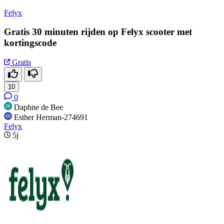
Felyx
Gratis 30 minuten rijden op Felyx scooter met
kortingscode
Gratis
10
0
Daphne de Bee
Esther Herman-274691
Felyx
5j