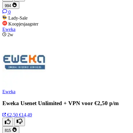
994
0
Lady-Sale
Koopjesjaagster
Eweka
2w
Eweka
Eweka Usenet Unlimited + VPN voor €2,50 p/m
€2,50
€14,49
815