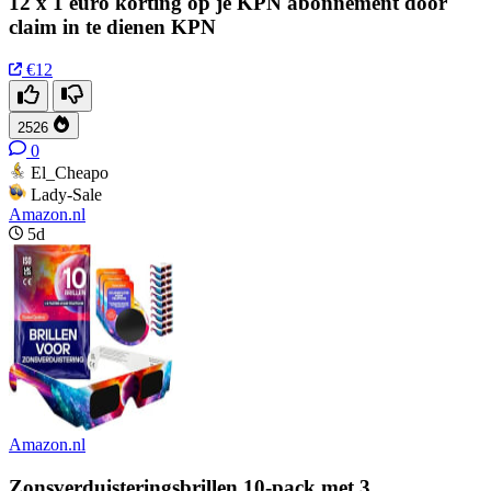
12 x 1 euro korting op je KPN abonnement door
claim in te dienen KPN
€12
2526
0
El_Cheapo
Lady-Sale
Amazon.nl
5d
Amazon.nl
Zonsverduisteringsbrillen 10-pack met 3