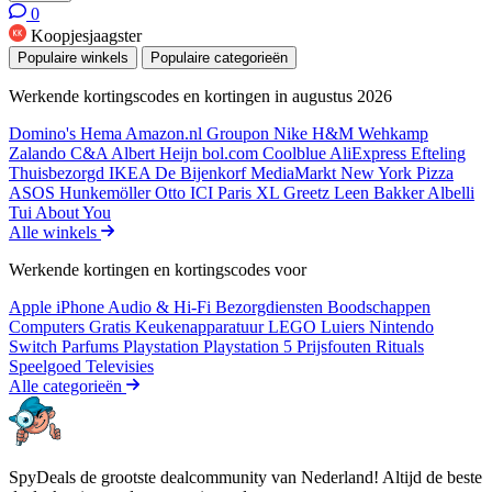
0
Koopjesjaagster
Populaire winkels
Populaire categorieën
Werkende kortingscodes en kortingen in augustus 2026
Domino's
Hema
Amazon.nl
Groupon
Nike
H&M
Wehkamp
Zalando
C&A
Albert Heijn
bol.com
Coolblue
AliExpress
Efteling
Thuisbezorgd
IKEA
De Bijenkorf
MediaMarkt
New York Pizza
ASOS
Hunkemöller
Otto
ICI Paris XL
Greetz
Leen Bakker
Albelli
Tui
About You
Alle winkels
Werkende kortingen en kortingscodes voor
Apple iPhone
Audio & Hi-Fi
Bezorgdiensten
Boodschappen
Computers
Gratis
Keukenapparatuur
LEGO
Luiers
Nintendo
Switch
Parfums
Playstation
Playstation 5
Prijsfouten
Rituals
Speelgoed
Televisies
Alle categorieën
SpyDeals de grootste dealcommunity van Nederland! Altijd de beste