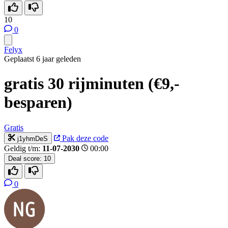
10
0
Felyx
Geplaatst 6 jaar geleden
gratis 30 rijminuten (€9,-
besparen)
Gratis
Pak deze code
j1yhmDeS
Geldig t/m:
11-07-2030
00:00
Deal score:
10
0