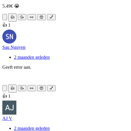
5.49€ 😭
👍
🥳
👀
😍
💅
👍 1
Sau Nguyen
2 maanden geleden
Geeft error aan.
👍
🥳
👀
😍
💅
👍 1
AJ V
2 maanden geleden