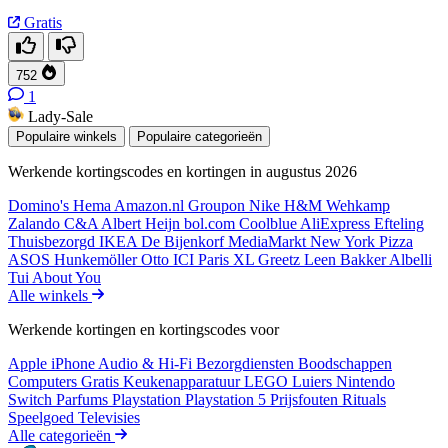
Gratis
752
1
Lady-Sale
Populaire winkels
Populaire categorieën
Werkende kortingscodes en kortingen in augustus 2026
Domino's
Hema
Amazon.nl
Groupon
Nike
H&M
Wehkamp
Zalando
C&A
Albert Heijn
bol.com
Coolblue
AliExpress
Efteling
Thuisbezorgd
IKEA
De Bijenkorf
MediaMarkt
New York Pizza
ASOS
Hunkemöller
Otto
ICI Paris XL
Greetz
Leen Bakker
Albelli
Tui
About You
Alle winkels
Werkende kortingen en kortingscodes voor
Apple iPhone
Audio & Hi-Fi
Bezorgdiensten
Boodschappen
Computers
Gratis
Keukenapparatuur
LEGO
Luiers
Nintendo
Switch
Parfums
Playstation
Playstation 5
Prijsfouten
Rituals
Speelgoed
Televisies
Alle categorieën