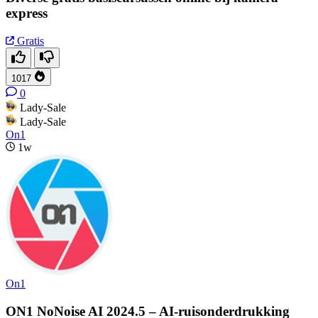
express
Gratis
1017
0
Lady-Sale
Lady-Sale
On1
1w
On1
ON1 NoNoise AI 2024.5 – AI-ruisonderdrukking