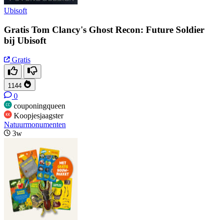
Ubisoft
Gratis Tom Clancy's Ghost Recon: Future Soldier
bij Ubisoft
Gratis
1144
0
couponingqueen
Koopjesjaagster
Natuurmonumenten
3w