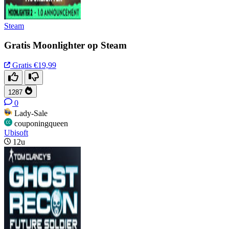
Steam
Gratis Moonlighter op Steam
Gratis
€19,99
1287
0
Lady-Sale
couponingqueen
Ubisoft
12u