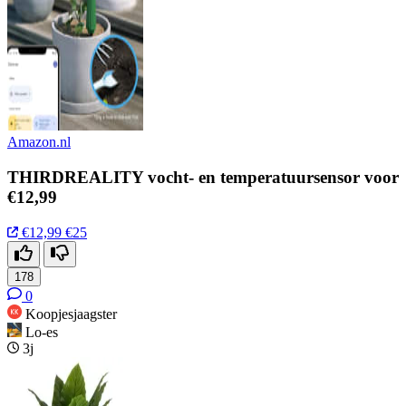
Amazon.nl
THIRDREALITY vocht- en temperatuursensor voor
€12,99
€12,99
€25
178
0
Koopjesjaagster
Lo-es
3j