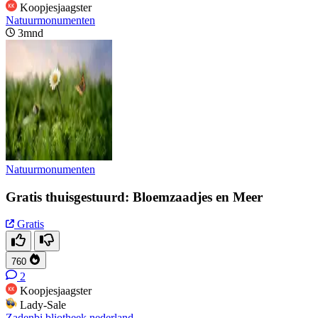
Koopjesjaagster
Natuurmonumenten
3mnd
Natuurmonumenten
Gratis thuisgestuurd: Bloemzaadjes en Meer
Gratis
760
2
Koopjesjaagster
Lady-Sale
Zadenbi bliotheek nederland