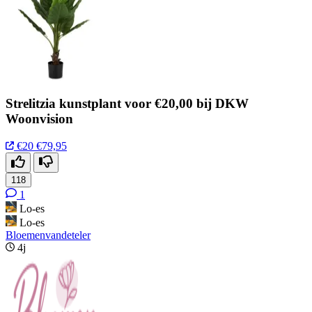
Strelitzia kunstplant voor €20,00 bij DKW
Woonvision
€20
€79,95
118
1
Lo-es
Lo-es
Bloemenvandeteler
4j