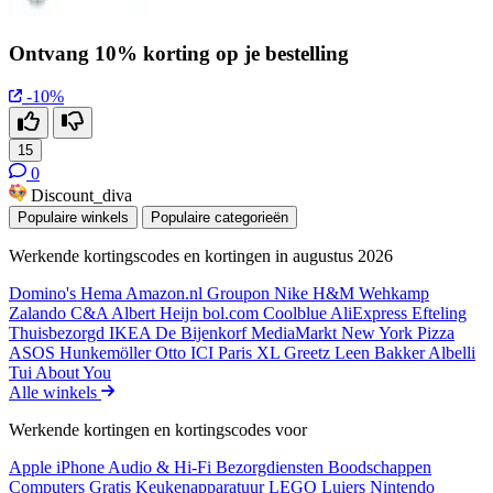
Ontvang 10% korting op je bestelling
-10%
15
0
Discount_diva
Populaire winkels
Populaire categorieën
Werkende kortingscodes en kortingen in augustus 2026
Domino's
Hema
Amazon.nl
Groupon
Nike
H&M
Wehkamp
Zalando
C&A
Albert Heijn
bol.com
Coolblue
AliExpress
Efteling
Thuisbezorgd
IKEA
De Bijenkorf
MediaMarkt
New York Pizza
ASOS
Hunkemöller
Otto
ICI Paris XL
Greetz
Leen Bakker
Albelli
Tui
About You
Alle winkels
Werkende kortingen en kortingscodes voor
Apple iPhone
Audio & Hi-Fi
Bezorgdiensten
Boodschappen
Computers
Gratis
Keukenapparatuur
LEGO
Luiers
Nintendo