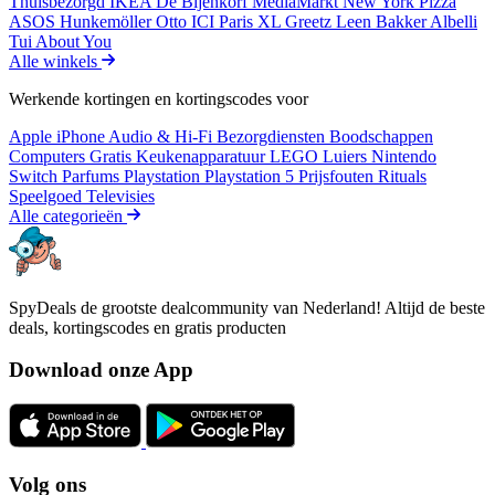
Thuisbezorgd
IKEA
De Bijenkorf
MediaMarkt
New York Pizza
ASOS
Hunkemöller
Otto
ICI Paris XL
Greetz
Leen Bakker
Albelli
Tui
About You
Alle winkels
Werkende kortingen en kortingscodes voor
Apple iPhone
Audio & Hi-Fi
Bezorgdiensten
Boodschappen
Computers
Gratis
Keukenapparatuur
LEGO
Luiers
Nintendo
Switch
Parfums
Playstation
Playstation 5
Prijsfouten
Rituals
Speelgoed
Televisies
Alle categorieën
SpyDeals de grootste dealcommunity van Nederland! Altijd de beste
deals, kortingscodes en gratis producten
Download onze App
Volg ons