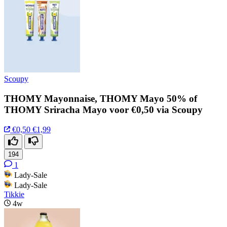
Scoupy
THOMY Mayonnaise, THOMY Mayo 50% of
THOMY Sriracha Mayo voor €0,50 via Scoupy
€0,50
€1,99
194
1
Lady-Sale
Lady-Sale
Tikkie
4w