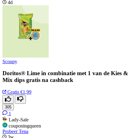
4d
Scoupy
Doritos® Lime in combinatie met 1 van de Kies &
Mix dips gratis na cashback
Gratis
€1,99
305
1
Lady-Sale
couponingqueen
Probeer Tena
3w