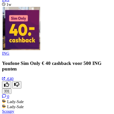
1w
ING
Youfone Sim Only € 40 cashback voor 500 ING
punten
-€40
331
0
Lady-Sale
Lady-Sale
Scoupy