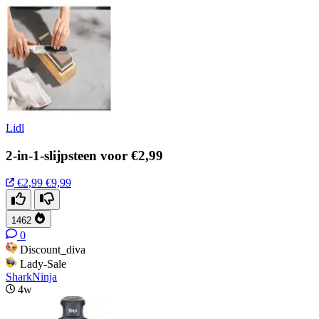
Lidl
2-in-1-slijpsteen voor €2,99
€2,99
€9,99
1462
0
Discount_diva
Lady-Sale
SharkNinja
4w