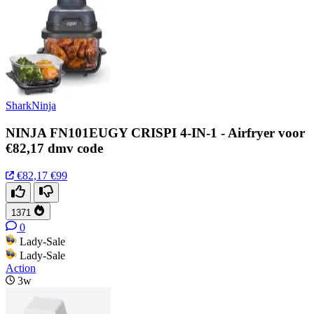
SharkNinja
NINJA FN101EUGY CRISPI 4-IN-1 - Airfryer voor
€82,17 dmv code
€82,17
€99
1371
0
Lady-Sale
Lady-Sale
Action
3w