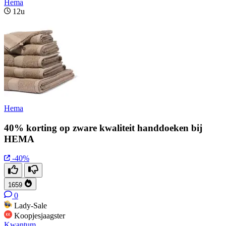
Hema
12u
Hema
40% korting op zware kwaliteit handdoeken bij
HEMA
-40%
1659
0
Lady-Sale
Koopjesjaagster
Kwantum