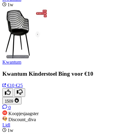
1w
Kwantum
Kwantum Kinderstoel Bing voor €10
€10
€25
1509
0
Koopjesjaagster
Discount_diva
Lidl
1w