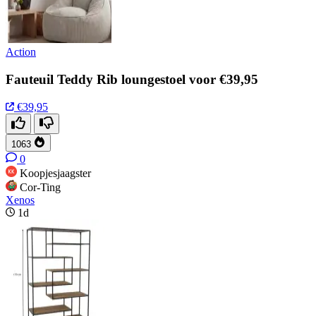
Action
Fauteuil Teddy Rib loungestoel voor €39,95
€39,95
1063
0
Koopjesjaagster
Cor-Ting
Xenos
1d