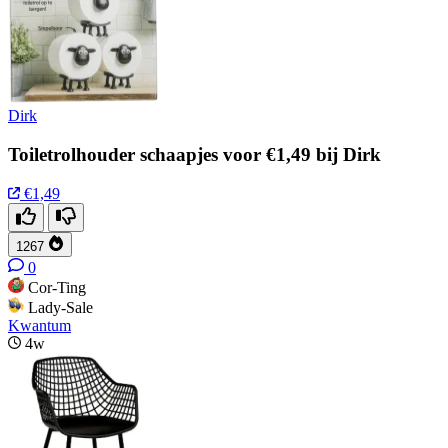
Dirk
Toiletrolhouder schaapjes voor €1,49 bij Dirk
€1,49
1267
0
Cor-Ting
Lady-Sale
Kwantum
4w