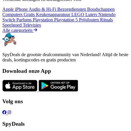
Apple iPhone
Audio & Hi-Fi
Bezorgdiensten
Boodschappen
Computers
Gratis
Keukenapparatuur
LEGO
Luiers
Nintendo
Switch
Parfums
Playstation
Playstation 5
Prijsfouten
Rituals
Speelgoed
Televisies
Alle categorieën
SpyDeals de grootste dealcommunity van Nederland! Altijd de beste
deals, kortingscodes en gratis producten
Download onze App
Volg ons
SpyDeals