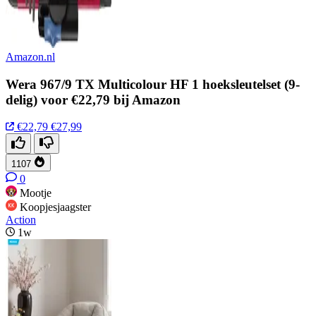
Amazon.nl
Wera 967/9 TX Multicolour HF 1 hoeksleutelset (9-
delig) voor €22,79 bij Amazon
€22,79
€27,99
1107
0
Mootje
Koopjesjaagster
Action
1w