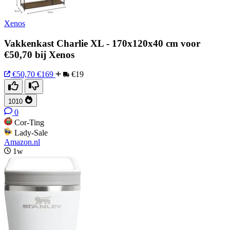
Xenos
Vakkenkast Charlie XL - 170x120x40 cm voor
€50,70 bij Xenos
€50,70
€169
€19
1010
0
Cor-Ting
Lady-Sale
Amazon.nl
1w