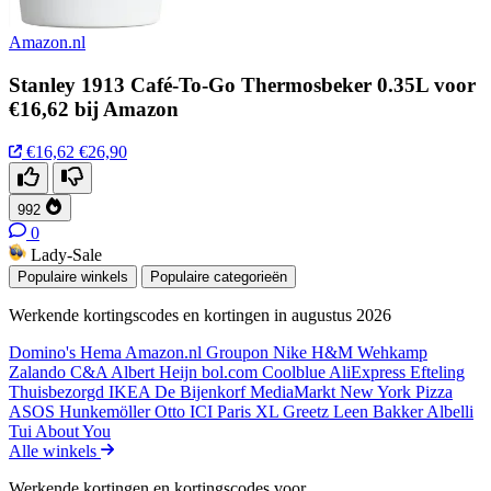
Amazon.nl
Stanley 1913 Café-To-Go Thermosbeker 0.35L voor
€16,62 bij Amazon
€16,62
€26,90
992
0
Lady-Sale
Populaire winkels
Populaire categorieën
Werkende kortingscodes en kortingen in augustus 2026
Domino's
Hema
Amazon.nl
Groupon
Nike
H&M
Wehkamp
Zalando
C&A
Albert Heijn
bol.com
Coolblue
AliExpress
Efteling
Thuisbezorgd
IKEA
De Bijenkorf
MediaMarkt
New York Pizza
ASOS
Hunkemöller
Otto
ICI Paris XL
Greetz
Leen Bakker
Albelli
Tui
About You
Alle winkels
Werkende kortingen en kortingscodes voor