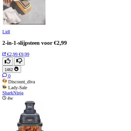
Lidl
2-in-1-slijpsteen voor €2,99
€2,99
€9,99
1462
0
Discount_diva
Lady-Sale
SharkNinja
4w