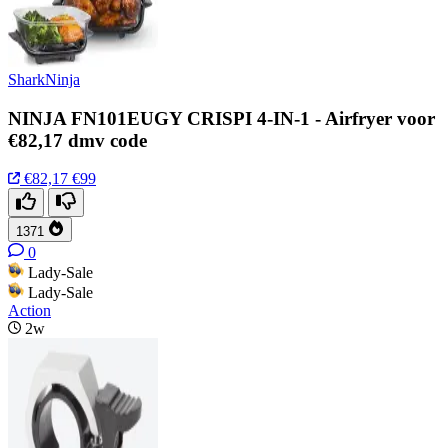
SharkNinja
NINJA FN101EUGY CRISPI 4-IN-1 - Airfryer voor
€82,17 dmv code
€82,17
€99
1371
0
Lady-Sale
Lady-Sale
Action
2w