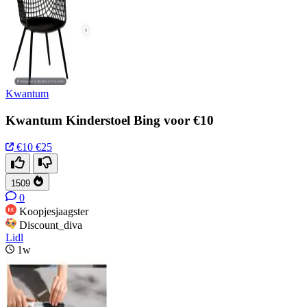
Kwantum
Kwantum Kinderstoel Bing voor €10
€10
€25
1509
0
Koopjesjaagster
Discount_diva
Lidl
1w