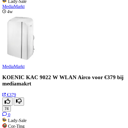
Lady-Sale
MediaMarkt
4w
MediaMarkt
KOENIC KAC 9022 W WLAN Airco voor €379 bij
mediamakrt
€379
74
0
Lady-Sale
Cor-Ting