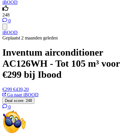
iBOOD
248
0
iBOOD
Geplaatst 2 maanden geleden
Inventum airconditioner
AC126WH - Tot 105 m³ voor
€299 bij Ibood
€299
€439,20
Ga naar iBOOD
Deal score:
248
0