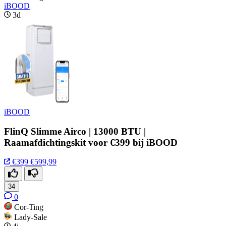
iBOOD
3d
iBOOD
FlinQ Slimme Airco | 13000 BTU |
Raamafdichtingskit voor €399 bij iBOOD
€399
€599,99
34
0
Cor-Ting
Lady-Sale