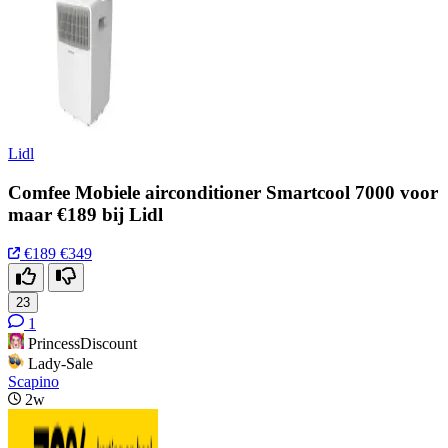
Lidl
Comfee Mobiele airconditioner Smartcool 7000 voor
maar €189 bij Lidl
€189
€349
23
1
PrincessDiscount
Lady-Sale
Scapino
2w