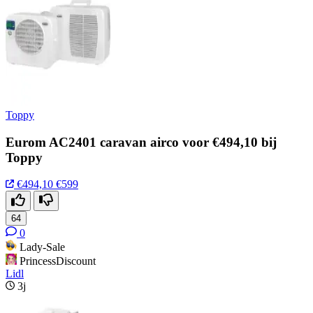
Toppy
Eurom AC2401 caravan airco voor €494,10 bij
Toppy
€494,10
€599
64
0
Lady-Sale
PrincessDiscount
Lidl
3j