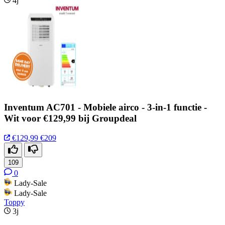
4j
Inventum AC701 - Mobiele airco - 3-in-1 functie -
Wit voor €129,99 bij Groupdeal
€129,99
€209
109
0
Lady-Sale
Lady-Sale
Toppy
3j