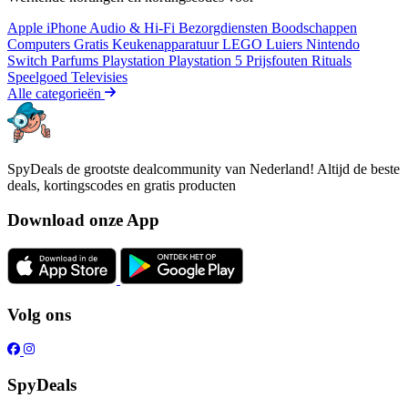
Apple iPhone
Audio & Hi-Fi
Bezorgdiensten
Boodschappen
Computers
Gratis
Keukenapparatuur
LEGO
Luiers
Nintendo
Switch
Parfums
Playstation
Playstation 5
Prijsfouten
Rituals
Speelgoed
Televisies
Alle categorieën
SpyDeals de grootste dealcommunity van Nederland! Altijd de beste
deals, kortingscodes en gratis producten
Download onze App
Volg ons
SpyDeals