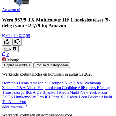
Amazon.nl
Wera 967/9 TX Multicolour HF 1 hoeksleutelset (9-
delig) voor €22,79 bij Amazon
€22,79
€27,99
1107
0
Mootje
Populaire winkels
Populaire categorieën
Werkende kortingscodes en kortingen in augustus 2026
Domino's
Hema
Amazon.nl
Groupon
Nike
H&M
Wehkamp
Zalando
C&A
Albert Heijn
bol.com
Coolblue
AliExpress
Efteling
Thuisbezorgd
IKEA
De Bijenkorf
MediaMarkt
New York Pizza
ASOS
Hunkemöller
Otto
ICI Paris XL
Greetz
Leen Bakker
Albelli
Tui
About You
Alle winkels
Werkende kortingen en kortingscodes voor