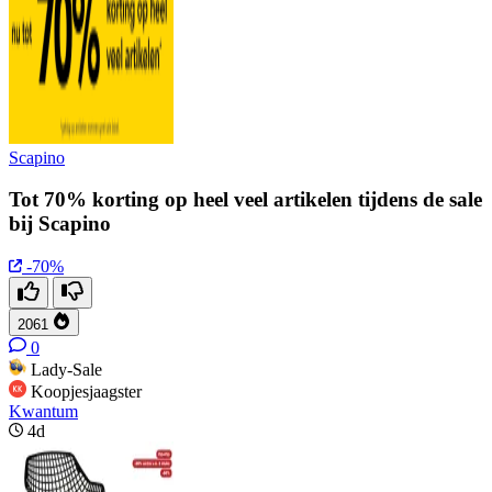
Scapino
Tot 70% korting op heel veel artikelen tijdens de sale
bij Scapino
-70%
2061
0
Lady-Sale
Koopjesjaagster
Kwantum
4d