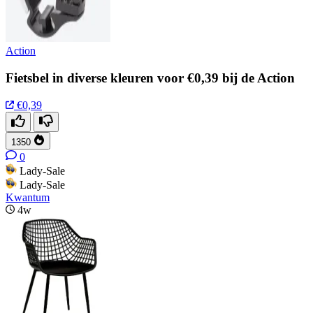
Action
Fietsbel in diverse kleuren voor €0,39 bij de Action
€0,39
1350
0
Lady-Sale
Lady-Sale
Kwantum
4w