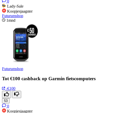
0
Lady-Sale
Koopjesjaagster
Futurumshop
1mnd
Futurumshop
Tot €100 cashback op Garmin fietscomputers
-€100
53
0
Koopjesjaagster