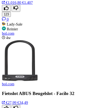
€1.016,80
€1.407
123
0
Lady-Sale
Reinier
bol.com
4w
bol.com
Fietsslot ABUS Beugelslot - Facilo 32
€27,99
€34,49