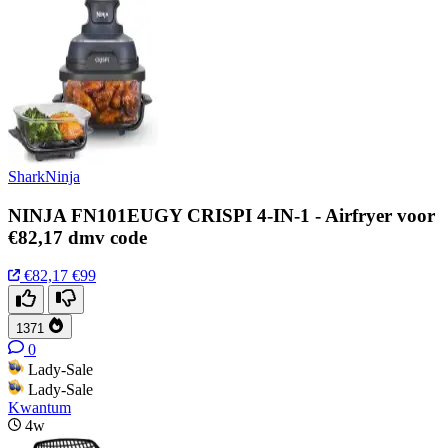
SharkNinja
NINJA FN101EUGY CRISPI 4-IN-1 - Airfryer voor
€82,17 dmv code
€82,17
€99
1371
0
Lady-Sale
Lady-Sale
Kwantum
4w