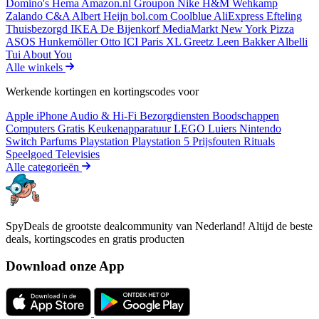
Domino's
Hema
Amazon.nl
Groupon
Nike
H&M
Wehkamp
Zalando
C&A
Albert Heijn
bol.com
Coolblue
AliExpress
Efteling
Thuisbezorgd
IKEA
De Bijenkorf
MediaMarkt
New York Pizza
ASOS
Hunkemöller
Otto
ICI Paris XL
Greetz
Leen Bakker
Albelli
Tui
About You
Alle winkels
Werkende kortingen en kortingscodes voor
Apple iPhone
Audio & Hi-Fi
Bezorgdiensten
Boodschappen
Computers
Gratis
Keukenapparatuur
LEGO
Luiers
Nintendo
Switch
Parfums
Playstation
Playstation 5
Prijsfouten
Rituals
Speelgoed
Televisies
Alle categorieën
SpyDeals de grootste dealcommunity van Nederland! Altijd de beste
deals, kortingscodes en gratis producten
Download onze App