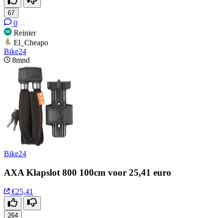
67
0
Reinier
El_Cheapo
Bike24
8mnd
Bike24
AXA Klapslot 800 100cm voor 25,41 euro
€25,41
264