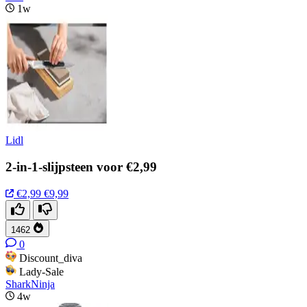
1w
Lidl
2-in-1-slijpsteen voor €2,99
€2,99
€9,99
1462
0
Discount_diva
Lady-Sale
SharkNinja
4w