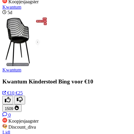
Koopjesjaagster
Kwantum
5d
Kwantum
Kwantum Kinderstoel Bing voor €10
€10
€25
1509
0
Koopjesjaagster
Discount_diva
Lidl