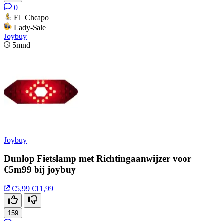
0
El_Cheapo
Lady-Sale
Joybuy
5mnd
Joybuy
Dunlop Fietslamp met Richtingaanwijzer voor
€5m99 bij joybuy
€5,99
€11,99
159