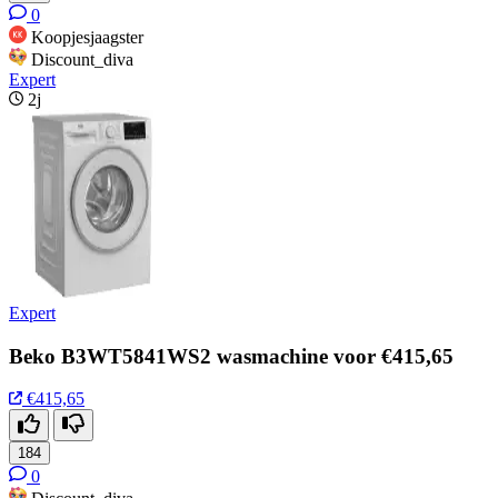
0
Koopjesjaagster
Discount_diva
Expert
2j
Expert
Beko B3WT5841WS2 wasmachine voor €415,65
€415,65
184
0