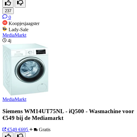
237
0
Koopjesjaagster
Lady-Sale
MediaMarkt
4j
MediaMarkt
Siemens WM14UT75NL - iQ500 - Wasmachine voor
€549 bij de Mediamarkt
€549
€695
Gratis