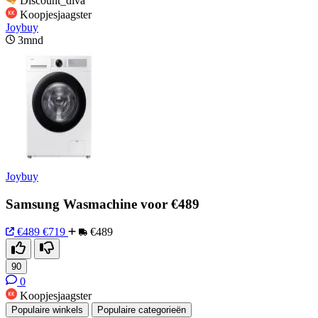
Discount_diva
Koopjesjaagster
Joybuy
3mnd
Joybuy
Samsung Wasmachine voor €489
€489
€719
€489
90
0
Koopjesjaagster
Populaire winkels
Populaire categorieën