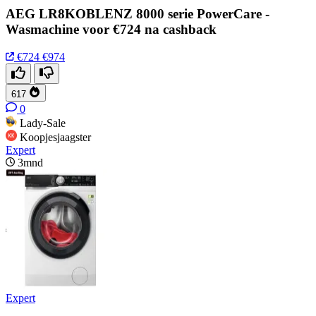
AEG LR8KOBLENZ 8000 serie PowerCare -
Wasmachine voor €724 na cashback
€724
€974
617
0
Lady-Sale
Koopjesjaagster
Expert
3mnd
Expert