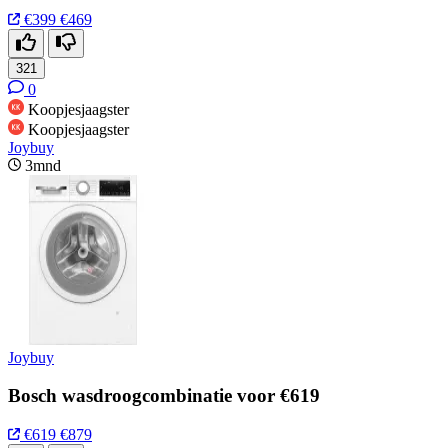
€399
€469
321
0
Koopjesjaagster
Koopjesjaagster
Joybuy
3mnd
Joybuy
Bosch wasdroogcombinatie voor €619
€619
€879