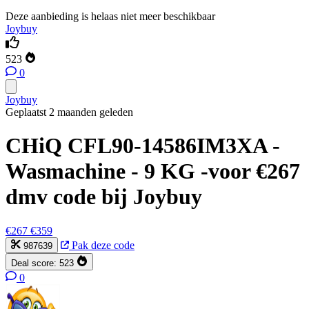
Deze aanbieding is helaas niet meer beschikbaar
Joybuy
523
0
Joybuy
Geplaatst 2 maanden geleden
CHiQ CFL90-14586IM3XA -
Wasmachine - 9 KG -voor €267
dmv code bij Joybuy
€267
€359
Pak deze code
987639
Deal score:
523
0