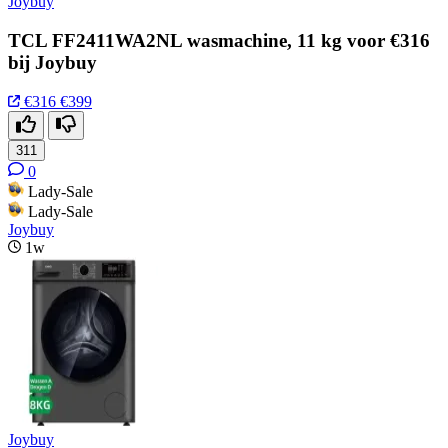
Joybuy
TCL FF2411WA2NL wasmachine, 11 kg voor €316
bij Joybuy
€316
€399
311
0
Lady-Sale
Lady-Sale
Joybuy
1w
Joybuy