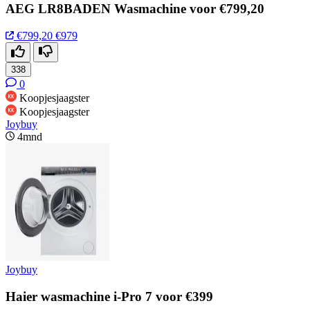
AEG LR8BADEN Wasmachine voor €799,20
€799,20
€979
338
0
Koopjesjaagster
Koopjesjaagster
Joybuy
4mnd
Joybuy
Haier wasmachine i-Pro 7 voor €399