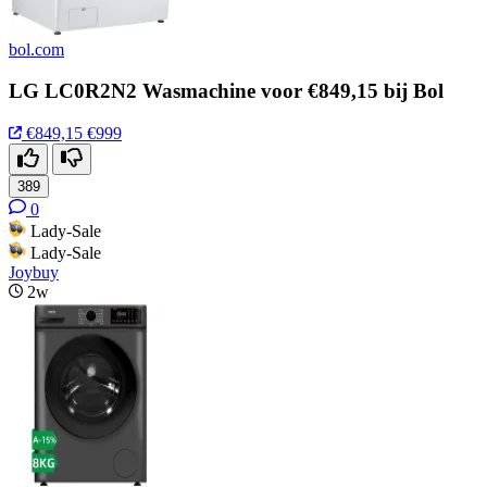
bol.com
LG LC0R2N2 Wasmachine voor €849,15 bij Bol
€849,15
€999
389
0
Lady-Sale
Lady-Sale
Joybuy
2w