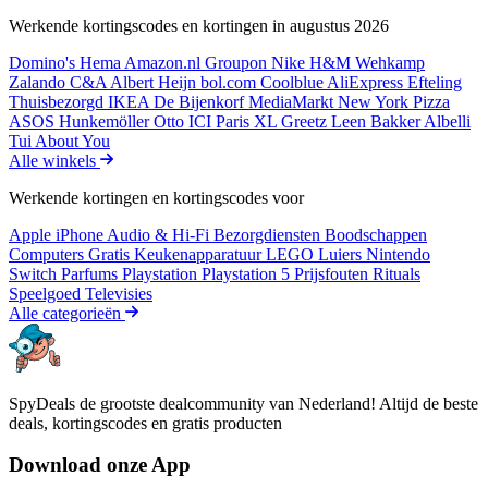
Werkende kortingscodes en kortingen in augustus 2026
Domino's
Hema
Amazon.nl
Groupon
Nike
H&M
Wehkamp
Zalando
C&A
Albert Heijn
bol.com
Coolblue
AliExpress
Efteling
Thuisbezorgd
IKEA
De Bijenkorf
MediaMarkt
New York Pizza
ASOS
Hunkemöller
Otto
ICI Paris XL
Greetz
Leen Bakker
Albelli
Tui
About You
Alle winkels
Werkende kortingen en kortingscodes voor
Apple iPhone
Audio & Hi-Fi
Bezorgdiensten
Boodschappen
Computers
Gratis
Keukenapparatuur
LEGO
Luiers
Nintendo
Switch
Parfums
Playstation
Playstation 5
Prijsfouten
Rituals
Speelgoed
Televisies
Alle categorieën
SpyDeals de grootste dealcommunity van Nederland! Altijd de beste
deals, kortingscodes en gratis producten
Download onze App