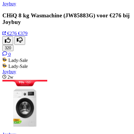
Joybuy
CHiQ 8 kg Wasmachine (JW85883G) voor €276 bij
Joybuy
€276
€379
320
0
Lady-Sale
Lady-Sale
Joybuy
2w