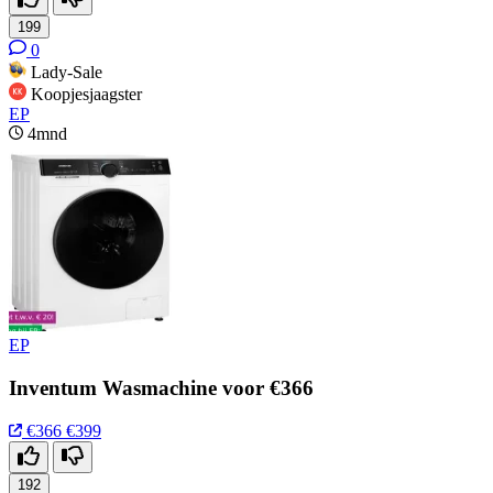
199
0
Lady-Sale
Koopjesjaagster
EP
4mnd
EP
Inventum Wasmachine voor €366
€366
€399
192