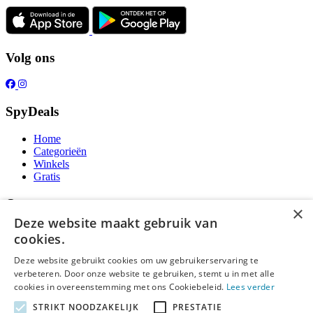
Volg ons
SpyDeals
Home
Categorieën
Winkels
Gratis
Over ons
×
Deze website maakt gebruik van
Over ons
cookies.
Contact
Publicatieregels
Deze website gebruikt cookies om uw gebruikerservaring te
verbeteren. Door onze website te gebruiken, stemt u in met alle
Legal
cookies in overeenstemming met ons Cookiebeleid.
Lees verder
STRIKT NOODZAKELIJK
PRESTATIE
Privacy