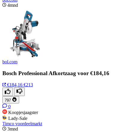
4mnd
bol.com
Bosch Professional Afkortzaag voor €184,16
€184,16
€213
797
0
Koopjesjaagster
Lady-Sale
Timco voordeelmarkt
3mnd