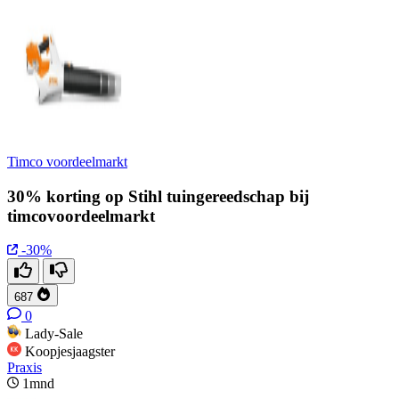
Timco voordeelmarkt
30% korting op Stihl tuingereedschap bij
timcovoordeelmarkt
-30%
687
0
Lady-Sale
Koopjesjaagster
Praxis
1mnd