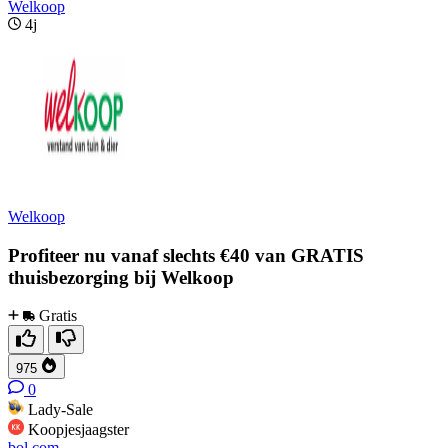
Welkoop
4j
Welkoop
Profiteer nu vanaf slechts €40 van GRATIS
thuisbezorging bij Welkoop
Gratis
975
0
Lady-Sale
Koopjesjaagster
bol.com