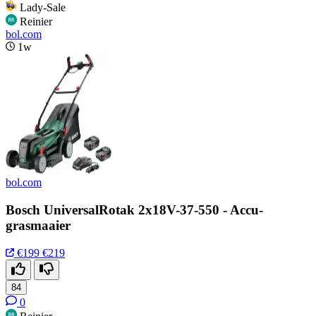
Lady-Sale
Reinier
bol.com
1w
bol.com
Bosch UniversalRotak 2x18V-37-550 - Accu-
grasmaaier
€199
€219
84
0