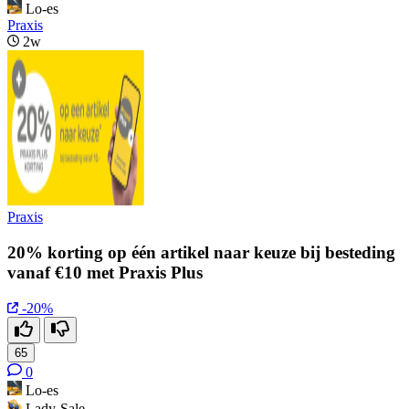
Lo-es
Praxis
2w
Praxis
20% korting op één artikel naar keuze bij besteding
vanaf €10 met Praxis Plus
-20%
65
0
Lo-es
Lady-Sale