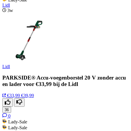
Lidl
3w
Lidl
PARKSIDE® Accu-voegenborstel 20 V zonder accu
en lader voor €33,99 bij de Lidl
€33,99
€39,99
36
0
Lady-Sale
Lady-Sale