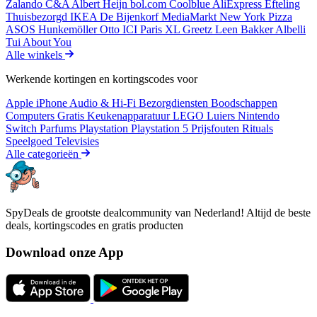
Zalando
C&A
Albert Heijn
bol.com
Coolblue
AliExpress
Efteling
Thuisbezorgd
IKEA
De Bijenkorf
MediaMarkt
New York Pizza
ASOS
Hunkemöller
Otto
ICI Paris XL
Greetz
Leen Bakker
Albelli
Tui
About You
Alle winkels
Werkende kortingen en kortingscodes voor
Apple iPhone
Audio & Hi-Fi
Bezorgdiensten
Boodschappen
Computers
Gratis
Keukenapparatuur
LEGO
Luiers
Nintendo
Switch
Parfums
Playstation
Playstation 5
Prijsfouten
Rituals
Speelgoed
Televisies
Alle categorieën
SpyDeals de grootste dealcommunity van Nederland! Altijd de beste
deals, kortingscodes en gratis producten
Download onze App