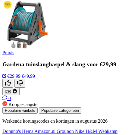
Praxis
Gardena tuinslanghaspel & slang voor €29,99
€29,99
€49,99
639
0
Koopjesjaagster
Populaire winkels
Populaire categorieën
Werkende kortingscodes en kortingen in augustus 2026
Domino's
Hema
Amazon.nl
Groupon
Nike
H&M
Wehkamp