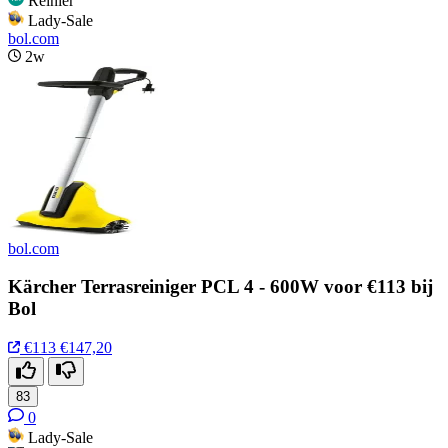
Reinier
Lady-Sale
bol.com
2w
bol.com
Kärcher Terrasreiniger PCL 4 - 600W voor €113 bij
Bol
€113
€147,20
83
0
Lady-Sale