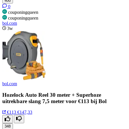
400
0
couponingqueen
couponingqueen
bol.com
3w
bol.com
Hozelock Auto Reel 30 meter + Superhoze
uitrekbare slang 7,5 meter voor €113 bij Bol
€113
€147,33
348