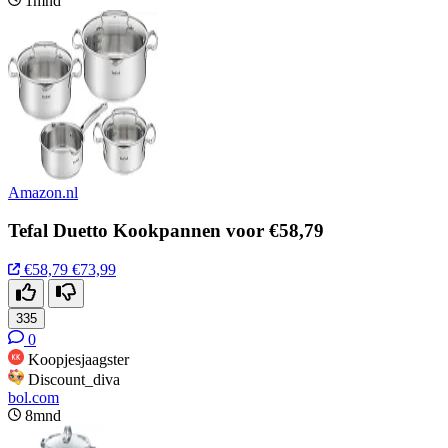
1mnd
Amazon.nl
Tefal Duetto Kookpannen voor €58,79
€58,79
€73,99
335
0
Koopjesjaagster
Discount_diva
bol.com
8mnd