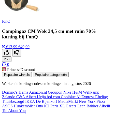
fonQ
Campingaz CM Wok 34,5 cm met ruim 70%
korting bij FonQ
€13,99
€49,99
253
0
PrincessDiscount
Populaire winkels
Populaire categorieën
Werkende kortingscodes en kortingen in augustus 2026
Domino's
Hema
Amazon.nl
Groupon
Nike
H&M
Wehkamp
Zalando
C&A
Albert Heijn
bol.com
Coolblue
AliExpress
Efteling
Thuisbezorgd
IKEA
De Bijenkorf
MediaMarkt
New York Pizza
ASOS
Hunkemöller
Otto
ICI Paris XL
Greetz
Leen Bakker
Albelli
Tui
About You