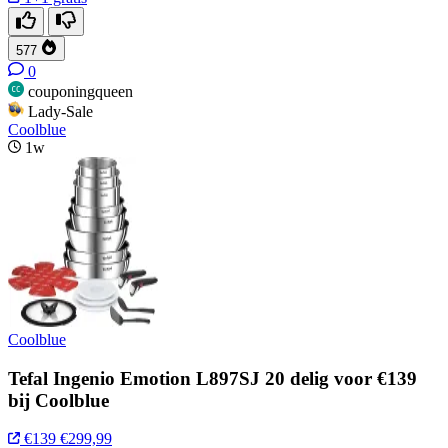
577
0
couponingqueen
Lady-Sale
Coolblue
1w
Coolblue
Tefal Ingenio Emotion L897SJ 20 delig voor €139
bij Coolblue
€139
€299,99