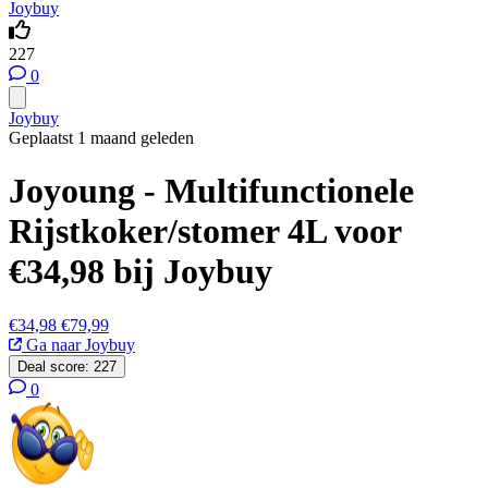
Joybuy
227
0
Joybuy
Geplaatst 1 maand geleden
Joyoung - Multifunctionele
Rijstkoker/stomer 4L voor
€34,98 bij Joybuy
€34,98
€79,99
Ga naar Joybuy
Deal score:
227
0