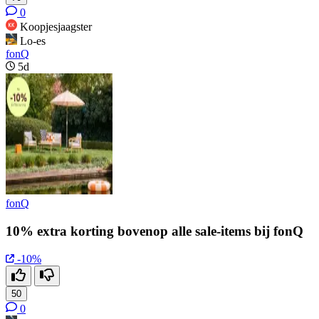
0
Koopjesjaagster
Lo-es
fonQ
5d
fonQ
10% extra korting bovenop alle sale-items bij fonQ
-10%
50
0