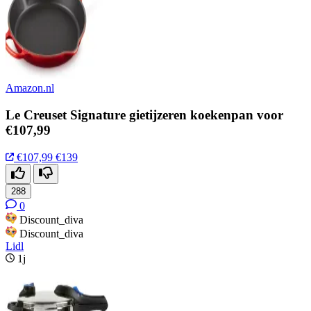
Amazon.nl
Le Creuset Signature gietijzeren koekenpan voor
€107,99
€107,99
€139
288
0
Discount_diva
Discount_diva
Lidl
1j