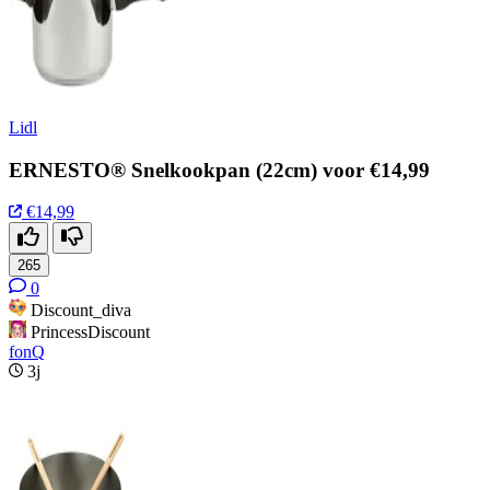
Lidl
ERNESTO® Snelkookpan (22cm) voor €14,99
€14,99
265
0
Discount_diva
PrincessDiscount
fonQ
3j