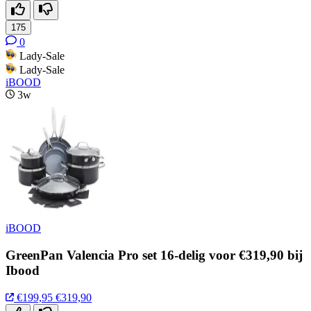
175
0
Lady-Sale
Lady-Sale
iBOOD
3w
iBOOD
GreenPan Valencia Pro set 16-delig voor €319,90 bij
Ibood
€199,95
€319,90