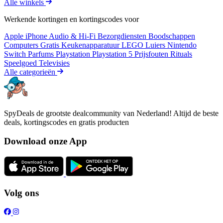
Alle winkels
Werkende kortingen en kortingscodes voor
Apple iPhone
Audio & Hi-Fi
Bezorgdiensten
Boodschappen
Computers
Gratis
Keukenapparatuur
LEGO
Luiers
Nintendo
Switch
Parfums
Playstation
Playstation 5
Prijsfouten
Rituals
Speelgoed
Televisies
Alle categorieën
SpyDeals de grootste dealcommunity van Nederland! Altijd de beste
deals, kortingscodes en gratis producten
Download onze App
Volg ons