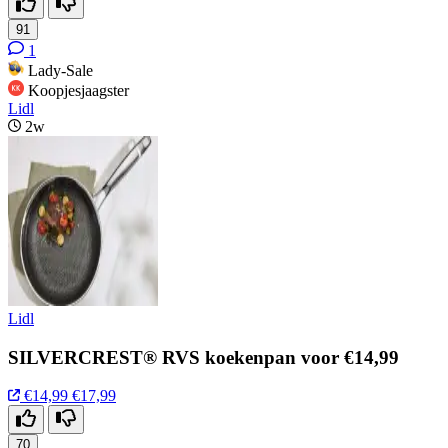
91
1
Lady-Sale
Koopjesjaagster
Lidl
2w
Lidl
SILVERCREST® RVS koekenpan voor €14,99
€14,99
€17,99
70