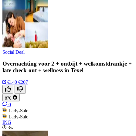
Social Deal
Overnachting voor 2 + ontbijt + welkomstdrankje +
late check-out + wellness in Texel
€140
€207
876
0
Lady-Sale
Lady-Sale
ING
3w