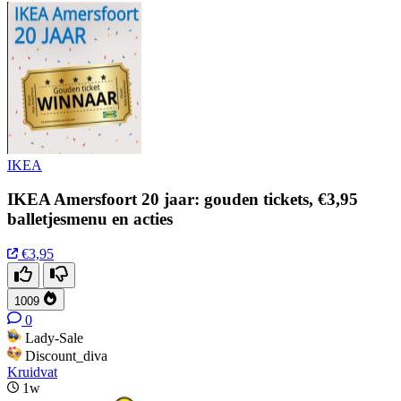
IKEA
IKEA Amersfoort 20 jaar: gouden tickets, €3,95
balletjesmenu en acties
€3,95
1009
0
Lady-Sale
Discount_diva
Kruidvat
1w