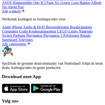
ASOS
Hunkemöller
Otto
ICI Paris XL
Greetz
Leen Bakker
Albelli
Tui
About You
Alle winkels
Werkende kortingen en kortingscodes voor
Apple iPhone
Audio & Hi-Fi
Bezorgdiensten
Boodschappen
Computers
Gratis
Keukenapparatuur
LEGO
Luiers
Nintendo
Switch
Parfums
Playstation
Playstation 5
Prijsfouten
Rituals
Speelgoed
Televisies
Alle categorieën
SpyDeals de grootste dealcommunity van Nederland! Altijd de beste
deals, kortingscodes en gratis producten
Download onze App
Volg ons