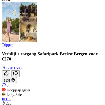
Tripper
Verblijf + toegang Safaripark Beekse Bergen voor
€270
€270
€500
1131
0
Koopjesjaagster
Lady-Sale
IKEA
22u