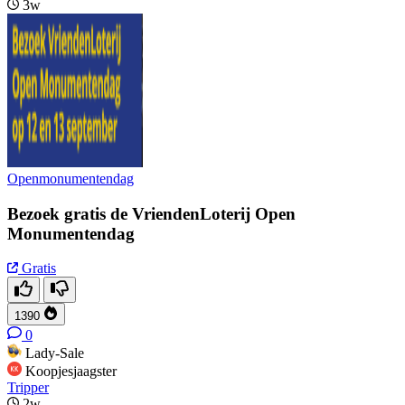
3w
Openmonumentendag
Bezoek gratis de VriendenLoterij Open
Monumentendag
Gratis
1390
0
Lady-Sale
Koopjesjaagster
Tripper
2w