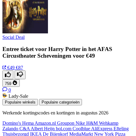
Social Deal
Entree ticket voor Harry Potter in het AFAS
Circustheater Scheveningen voor €49
€49
€87
759
0
Lady-Sale
Populaire winkels
Populaire categorieën
Werkende kortingscodes en kortingen in augustus 2026
Domino's
Hema
Amazon.nl
Groupon
Nike
H&M
Wehkamp
Zalando
C&A
Albert Heijn
bol.com
Coolblue
AliExpress
Efteling
Thuisbezorgd
IKEA
De Bijenkorf
MediaMarkt
New York Pizza