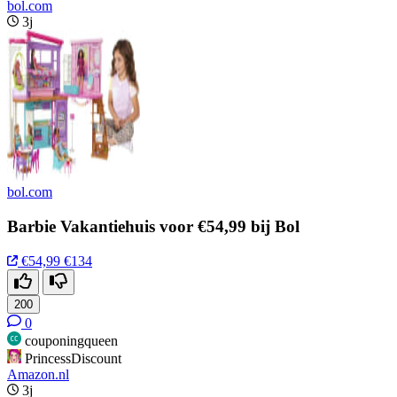
bol.com
3j
bol.com
Barbie Vakantiehuis voor €54,99 bij Bol
€54,99
€134
200
0
couponingqueen
PrincessDiscount
Amazon.nl
3j