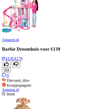
Amazon.nl
Barbie Droomhuis voor €139
€139
€179
154
0
Discount_diva
Koopjesjaagster
Amazon.nl
3mnd