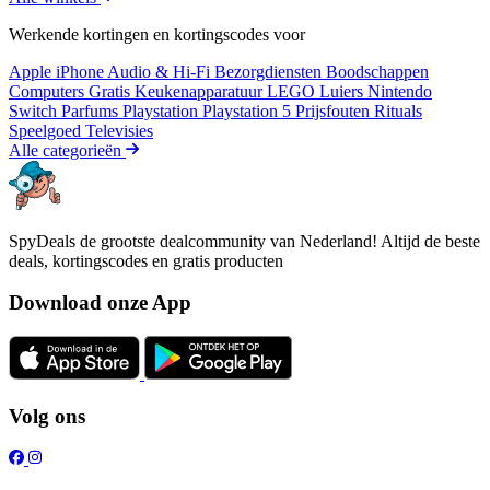
Werkende kortingen en kortingscodes voor
Apple iPhone
Audio & Hi-Fi
Bezorgdiensten
Boodschappen
Computers
Gratis
Keukenapparatuur
LEGO
Luiers
Nintendo
Switch
Parfums
Playstation
Playstation 5
Prijsfouten
Rituals
Speelgoed
Televisies
Alle categorieën
SpyDeals de grootste dealcommunity van Nederland! Altijd de beste
deals, kortingscodes en gratis producten
Download onze App
Volg ons