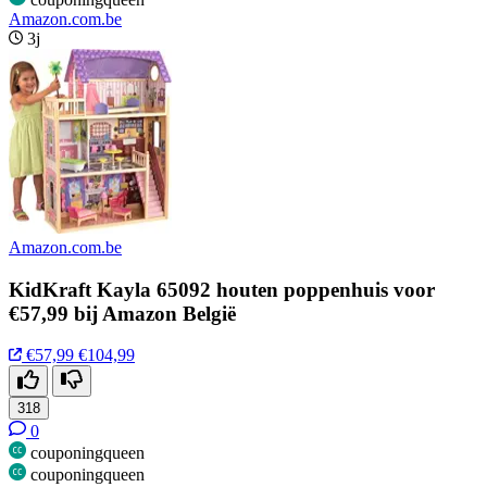
Amazon.com.be
3j
Amazon.com.be
KidKraft Kayla 65092 houten poppenhuis voor
€57,99 bij Amazon België
€57,99
€104,99
318
0
couponingqueen
couponingqueen