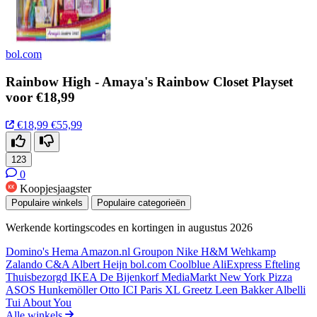
bol.com
Rainbow High - Amaya's Rainbow Closet Playset
voor €18,99
€18,99
€55,99
123
0
Koopjesjaagster
Populaire winkels
Populaire categorieën
Werkende kortingscodes en kortingen in augustus 2026
Domino's
Hema
Amazon.nl
Groupon
Nike
H&M
Wehkamp
Zalando
C&A
Albert Heijn
bol.com
Coolblue
AliExpress
Efteling
Thuisbezorgd
IKEA
De Bijenkorf
MediaMarkt
New York Pizza
ASOS
Hunkemöller
Otto
ICI Paris XL
Greetz
Leen Bakker
Albelli
Tui
About You
Alle winkels