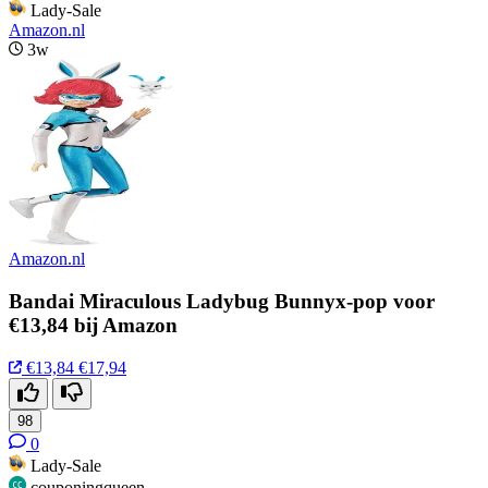
Lady-Sale
Amazon.nl
3w
Amazon.nl
Bandai Miraculous Ladybug Bunnyx-pop voor
€13,84 bij Amazon
€13,84
€17,94
98
0
Lady-Sale
couponingqueen