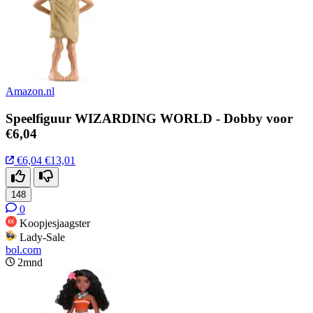
Amazon.nl
Speelfiguur WIZARDING WORLD - Dobby voor
€6,04
€6,04
€13,01
148
0
Koopjesjaagster
Lady-Sale
bol.com
2mnd