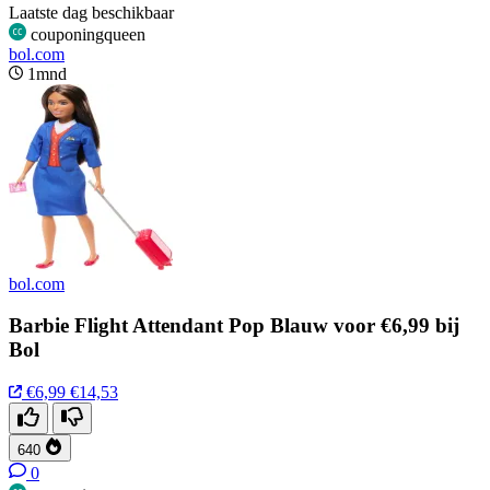
Laatste dag beschikbaar
couponingqueen
bol.com
1mnd
bol.com
Barbie Flight Attendant Pop Blauw voor €6,99 bij
Bol
€6,99
€14,53
640
0