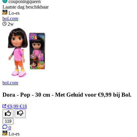
couponingqueen
Laatste dag beschikbaar
Lo-es
bol.com
2w
bol.com
Dora - Pop - 30 cm - Met Geluid voor €9,99 bij Bol.
€9,99
€18
119
0
Lo-es