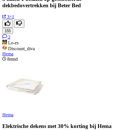
dekbedovertrekken bij Beter Bed
3=1
155
2
Lo-es
Discount_diva
Hema
8mnd
Hema
Elektrische dekens met 30% korting bij Hema