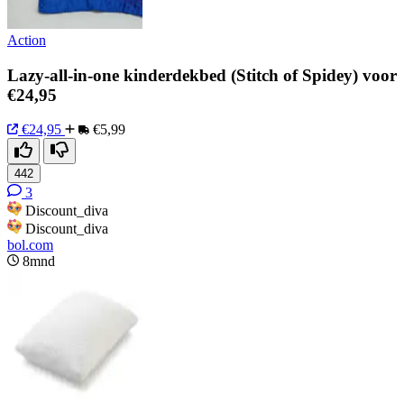
Action
Lazy-all-in-one kinderdekbed (Stitch of Spidey) voor
€24,95
€24,95
€5,99
442
3
Discount_diva
Discount_diva
bol.com
8mnd