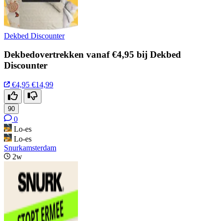
Dekbed Discounter
Dekbedovertrekken vanaf €4,95 bij Dekbed
Discounter
€4,95
€14,99
90
0
Lo-es
Lo-es
Snurkamsterdam
2w