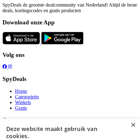
SpyDeals de grootste dealcommunity van Nederland! Altijd de beste
deals, kortingscodes en gratis producten
Download onze App
Volg ons
SpyDeals
Home
Categorieën
Winkels
Gratis
Over ons
×
Deze website maakt gebruik van
Over ons
cookies.
Contact