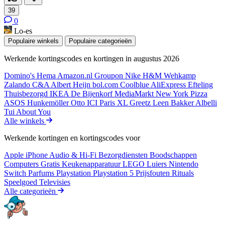
39
0
Lo-es
Populaire winkels
Populaire categorieën
Werkende kortingscodes en kortingen in augustus 2026
Domino's
Hema
Amazon.nl
Groupon
Nike
H&M
Wehkamp
Zalando
C&A
Albert Heijn
bol.com
Coolblue
AliExpress
Efteling
Thuisbezorgd
IKEA
De Bijenkorf
MediaMarkt
New York Pizza
ASOS
Hunkemöller
Otto
ICI Paris XL
Greetz
Leen Bakker
Albelli
Tui
About You
Alle winkels
Werkende kortingen en kortingscodes voor
Apple iPhone
Audio & Hi-Fi
Bezorgdiensten
Boodschappen
Computers
Gratis
Keukenapparatuur
LEGO
Luiers
Nintendo
Switch
Parfums
Playstation
Playstation 5
Prijsfouten
Rituals
Speelgoed
Televisies
Alle categorieën