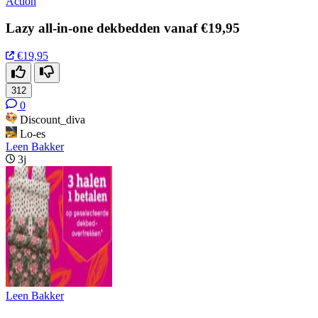
Action
Lazy all-in-one dekbedden vanaf €19,95
€19,95
312
0
Discount_diva
Lo-es
Leen Bakker
3j
Leen Bakker