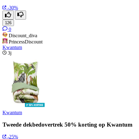
-30%
126
0
Discount_diva
PrincessDiscount
Kwantum
3j
Kwantum
Tweede dekbedovertrek 50% korting op Kwantum
-25%