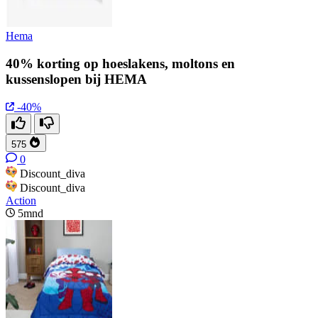
Hema
40% korting op hoeslakens, moltons en
kussenslopen bij HEMA
-40%
575
0
Discount_diva
Discount_diva
Action
5mnd