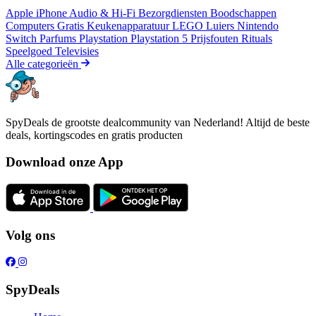
Apple iPhone
Audio & Hi-Fi
Bezorgdiensten
Boodschappen
Computers
Gratis
Keukenapparatuur
LEGO
Luiers
Nintendo
Switch
Parfums
Playstation
Playstation 5
Prijsfouten
Rituals
Speelgoed
Televisies
Alle categorieën
SpyDeals de grootste dealcommunity van Nederland! Altijd de beste
deals, kortingscodes en gratis producten
Download onze App
Volg ons
SpyDeals