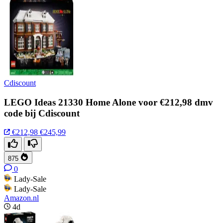
Cdiscount
LEGO Ideas 21330 Home Alone voor €212,98 dmv
code bij Cdiscount
€212,98
€245,99
875
0
Lady-Sale
Lady-Sale
Amazon.nl
4d