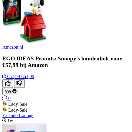
Amazon.nl
EGO IDEAS Peanuts: Snoopy's hondenhok voor
€57,99 bij Amazon
€57,99
€63,99
838
0
Lady-Sale
Lady-Sale
Zalando Lounge
1w