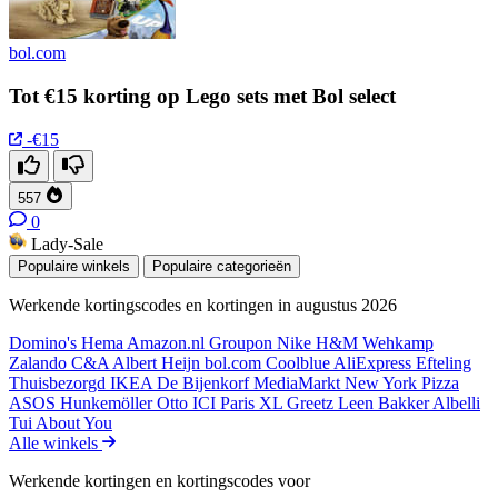
bol.com
Tot €15 korting op Lego sets met Bol select
-€15
557
0
Lady-Sale
Populaire winkels
Populaire categorieën
Werkende kortingscodes en kortingen in augustus 2026
Domino's
Hema
Amazon.nl
Groupon
Nike
H&M
Wehkamp
Zalando
C&A
Albert Heijn
bol.com
Coolblue
AliExpress
Efteling
Thuisbezorgd
IKEA
De Bijenkorf
MediaMarkt
New York Pizza
ASOS
Hunkemöller
Otto
ICI Paris XL
Greetz
Leen Bakker
Albelli
Tui
About You
Alle winkels
Werkende kortingen en kortingscodes voor