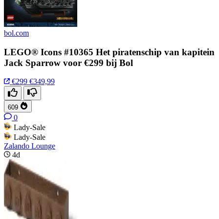
bol.com
LEGO® Icons #10365 Het piratenschip van kapitein
Jack Sparrow voor €299 bij Bol
€299
€349,99
609
0
Lady-Sale
Lady-Sale
Zalando Lounge
4d