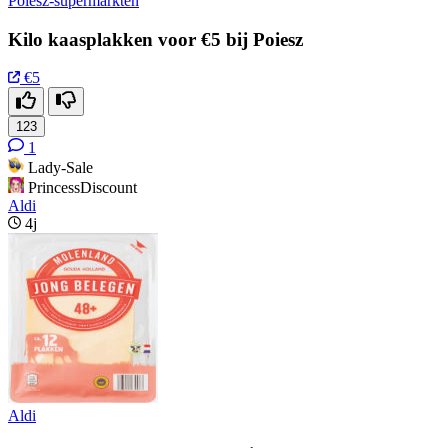
Poiesz-supermarkten
Kilo kaasplakken voor €5 bij Poiesz
€5
123
1
Lady-Sale
PrincessDiscount
Aldi
4j
Aldi