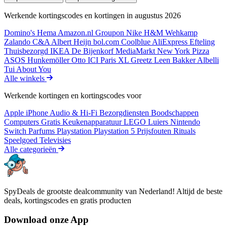
Werkende kortingscodes en kortingen in augustus 2026
Domino's
Hema
Amazon.nl
Groupon
Nike
H&M
Wehkamp
Zalando
C&A
Albert Heijn
bol.com
Coolblue
AliExpress
Efteling
Thuisbezorgd
IKEA
De Bijenkorf
MediaMarkt
New York Pizza
ASOS
Hunkemöller
Otto
ICI Paris XL
Greetz
Leen Bakker
Albelli
Tui
About You
Alle winkels
Werkende kortingen en kortingscodes voor
Apple iPhone
Audio & Hi-Fi
Bezorgdiensten
Boodschappen
Computers
Gratis
Keukenapparatuur
LEGO
Luiers
Nintendo
Switch
Parfums
Playstation
Playstation 5
Prijsfouten
Rituals
Speelgoed
Televisies
Alle categorieën
SpyDeals de grootste dealcommunity van Nederland! Altijd de beste
deals, kortingscodes en gratis producten
Download onze App