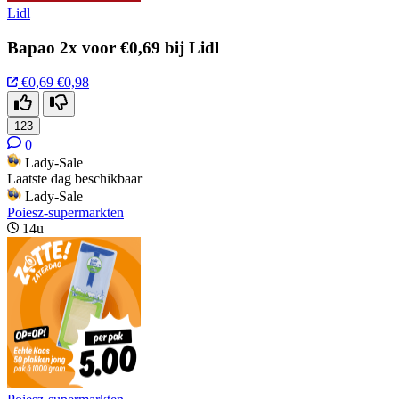
Lidl
Bapao 2x voor €0,69 bij Lidl
€0,69
€0,98
123
0
Lady-Sale
Laatste dag beschikbaar
Lady-Sale
Poiesz-supermarkten
14u