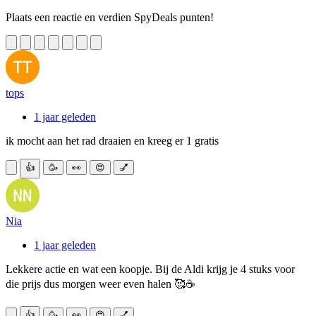
Plaats een reactie en verdien SpyDeals punten!
tops
1 jaar geleden
ik mocht aan het rad draaien en kreeg er 1 gratis
👍
🥳
👀
😍
💅
Nia
1 jaar geleden
Lekkere actie en wat een koopje. Bij de Aldi krijg je 4 stuks voor
die prijs dus morgen weer even halen 🥰☕
👍
🥳
👀
😍
💅