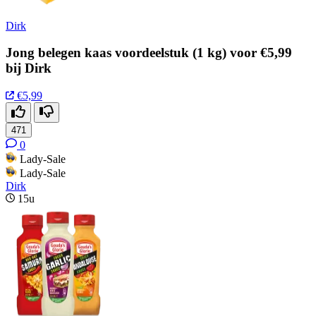
Dirk
Jong belegen kaas voordeelstuk (1 kg) voor €5,99
bij Dirk
€5,99
471
0
Lady-Sale
Lady-Sale
Dirk
15u