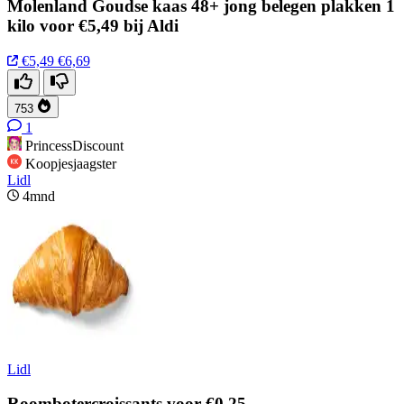
Molenland Goudse kaas 48+ jong belegen plakken 1
kilo voor €5,49 bij Aldi
€5,49
€6,69
753
1
PrincessDiscount
Koopjesjaagster
Lidl
4mnd
Lidl
Roombotercroissants voor €0,25