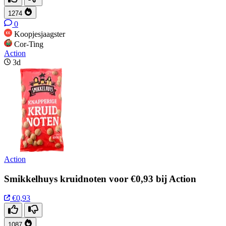
1274
0
Koopjesjaagster
Cor-Ting
Action
3d
Action
Smikkelhuys kruidnoten voor €0,93 bij Action
€0,93
1087