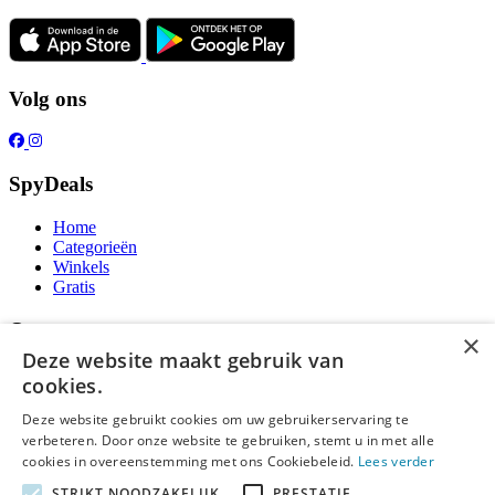
Volg ons
SpyDeals
Home
Categorieën
Winkels
Gratis
Over ons
×
Deze website maakt gebruik van
Over ons
cookies.
Contact
Publicatieregels
Deze website gebruikt cookies om uw gebruikerservaring te
verbeteren. Door onze website te gebruiken, stemt u in met alle
Legal
cookies in overeenstemming met ons Cookiebeleid.
Lees verder
STRIKT NOODZAKELIJK
PRESTATIE