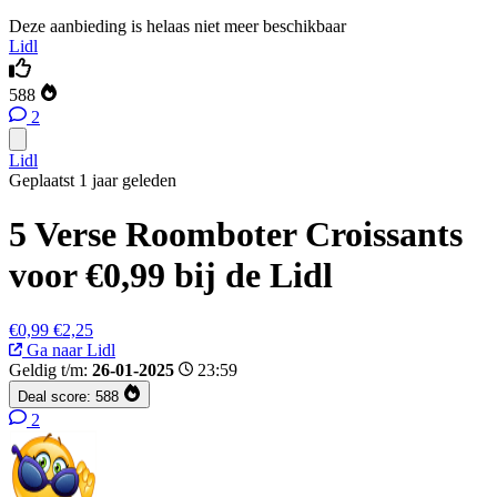
Deze aanbieding is helaas niet meer beschikbaar
Lidl
588
2
Lidl
Geplaatst 1 jaar geleden
5 Verse Roomboter Croissants
voor €0,99 bij de Lidl
€0,99
€2,25
Ga naar Lidl
Geldig t/m:
26-01-2025
23:59
Deal score:
588
2