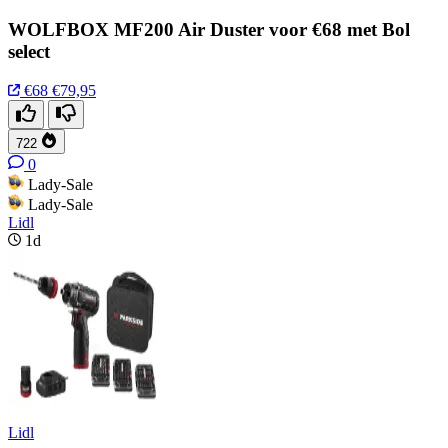
WOLFBOX MF200 Air Duster voor €68 met Bol
select
€68
€79,95
722
0
Lady-Sale
Lady-Sale
Lidl
1d
Lidl