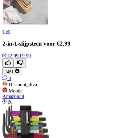
Lidl
2-in-1-slijpsteen voor €2,99
€2,99
€9,99
1461
0
Discount_diva
Mootje
Amazon.nl
2d