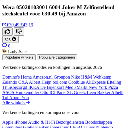
Wera 05020103001 6004 Joker M Zelfinstellend
steeksleutel voor €30,49 bij Amazon
€30,49
€43,19
523
0
Lady-Sale
Populaire winkels
Populaire categorieën
Werkende kortingscodes en kortingen in augustus 2026
Domino's
Hema
Amazon.nl
Groupon
Nike
H&M
Wehkamp
Zalando
C&A
Albert Heijn
bol.com
Coolblue
AliExpress
Efteling
Thuisbezorgd
IKEA
De Bijenkorf
MediaMarkt
New York Pizza
ASOS
Hunkemöller
Otto
ICI Paris XL
Greetz
Leen Bakker
Albelli
Tui
About You
Alle winkels
Werkende kortingen en kortingscodes voor
Apple iPhone
Audio & Hi-Fi
Bezorgdiensten
Boodschappen
Computers
Gratis
Keukenapparatuur
LEGO
Luiers
Nintendo