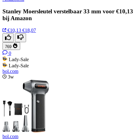
Stanley Moersleutel verstelbaar 33 mm voor €10,13
bij Amazon
€10,13
€18,07
769
0
Lady-Sale
Lady-Sale
bol.com
3w
bol.com