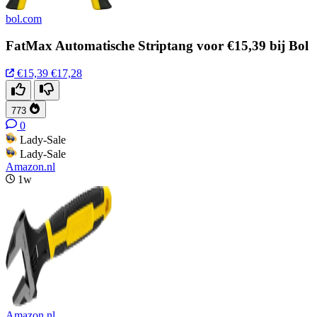
bol.com
FatMax Automatische Striptang voor €15,39 bij Bol
€15,39
€17,28
773
0
Lady-Sale
Lady-Sale
Amazon.nl
1w
Amazon.nl