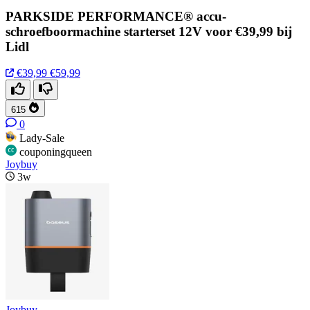
PARKSIDE PERFORMANCE® accu-
schroefboormachine starterset 12V voor €39,99 bij
Lidl
€39,99
€59,99
615
0
Lady-Sale
couponingqueen
Joybuy
3w
Joybuy