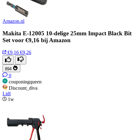
Amazon.nl
Makita E-12005 10-delige 25mm Impact Black Bit
Set voor €9,16 bij Amazon
€9,16
€9,26
894
0
couponingqueen
Discount_diva
Lidl
1w