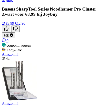
Baseus SharpTool Series Noodhamer Pro Cluster
Zwart voor €8,99 bij Joybuy
€8,99
€12,90
595
0
couponingqueen
Lady-Sale
Amazon.nl
4d
Amazon.nl