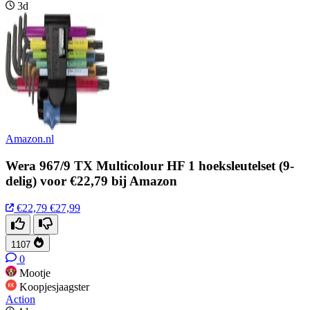
3d
Amazon.nl
Wera 967/9 TX Multicolour HF 1 hoeksleutelset (9-
delig) voor €22,79 bij Amazon
€22,79
€27,99
1107
0
Mootje
Koopjesjaagster
Action