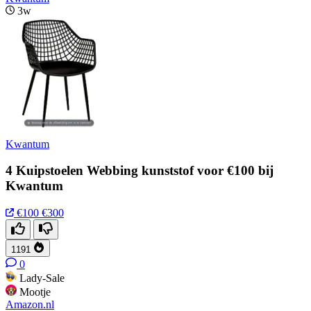
3w
Kwantum
4 Kuipstoelen Webbing kunststof voor €100 bij
Kwantum
€100
€300
1191
0
Lady-Sale
Mootje
Amazon.nl