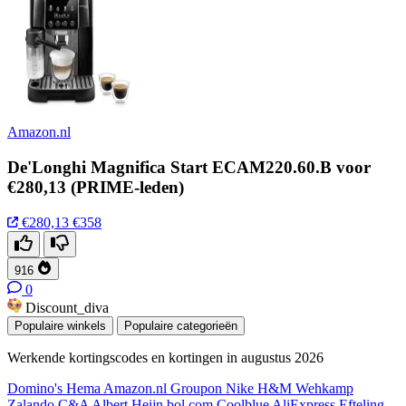
Amazon.nl
De'Longhi Magnifica Start ECAM220.60.B voor
€280,13 (PRIME-leden)
€280,13
€358
916
0
Discount_diva
Populaire winkels
Populaire categorieën
Werkende kortingscodes en kortingen in augustus 2026
Domino's
Hema
Amazon.nl
Groupon
Nike
H&M
Wehkamp
Zalando
C&A
Albert Heijn
bol.com
Coolblue
AliExpress
Efteling