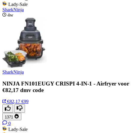
Lady-Sale
SharkNinja
4w
SharkNinja
NINJA FN101EUGY CRISPI 4-IN-1 - Airfryer voor
€82,17 dmv code
€82,17
€99
1371
0
Lady-Sale