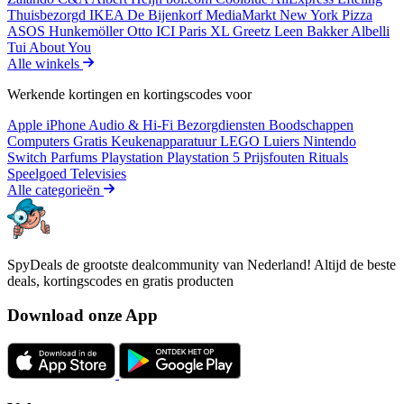
Thuisbezorgd
IKEA
De Bijenkorf
MediaMarkt
New York Pizza
ASOS
Hunkemöller
Otto
ICI Paris XL
Greetz
Leen Bakker
Albelli
Tui
About You
Alle winkels
Werkende kortingen en kortingscodes voor
Apple iPhone
Audio & Hi-Fi
Bezorgdiensten
Boodschappen
Computers
Gratis
Keukenapparatuur
LEGO
Luiers
Nintendo
Switch
Parfums
Playstation
Playstation 5
Prijsfouten
Rituals
Speelgoed
Televisies
Alle categorieën
SpyDeals de grootste dealcommunity van Nederland! Altijd de beste
deals, kortingscodes en gratis producten
Download onze App