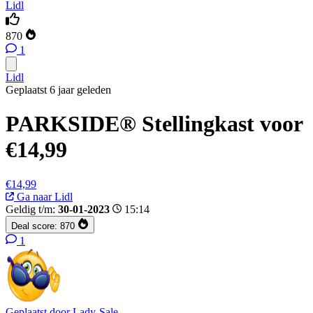
Lidl
870
1
Lidl
Geplaatst 6 jaar geleden
PARKSIDE® Stellingkast voor
€14,99
€14,99
Ga naar Lidl
Geldig t/m:
30-01-2023
15:14
Deal score:
870
1
Geplaatst door
Lady-Sale