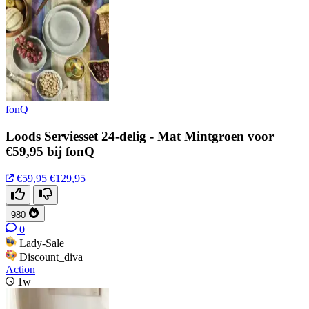
fonQ
Loods Serviesset 24-delig - Mat Mintgroen voor
€59,95 bij fonQ
€59,95
€129,95
980
0
Lady-Sale
Discount_diva
Action
1w