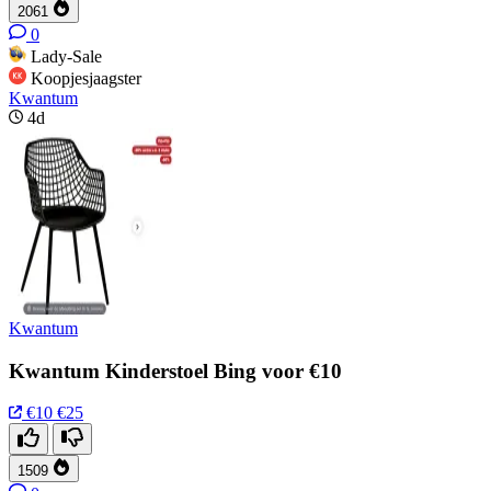
2061
0
Lady-Sale
Koopjesjaagster
Kwantum
4d
Kwantum
Kwantum Kinderstoel Bing voor €10
€10
€25
1509