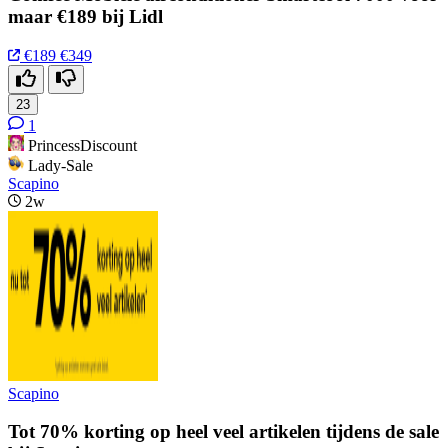
maar €189 bij Lidl
€189
€349
23
1
PrincessDiscount
Lady-Sale
Scapino
2w
Scapino
Tot 70% korting op heel veel artikelen tijdens de sale