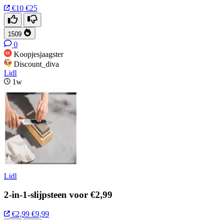
€10
€25
1509
0
Koopjesjaagster
Discount_diva
Lidl
1w
Lidl
2-in-1-slijpsteen voor €2,99
€2,99
€9,99