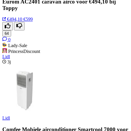
Eurom AC2401 caravan airco voor €494,10 bij
Toppy
€494,10
€599
64
0
Lady-Sale
PrincessDiscount
Lidl
3j
Lidl
Comfee Mobiele airconditioner Smartcool 7000 voor