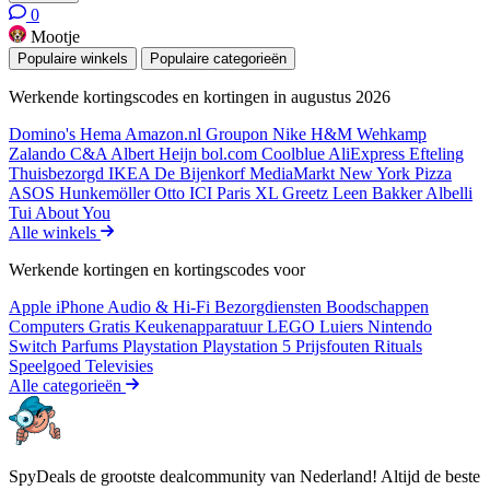
0
Mootje
Populaire winkels
Populaire categorieën
Werkende kortingscodes en kortingen in augustus 2026
Domino's
Hema
Amazon.nl
Groupon
Nike
H&M
Wehkamp
Zalando
C&A
Albert Heijn
bol.com
Coolblue
AliExpress
Efteling
Thuisbezorgd
IKEA
De Bijenkorf
MediaMarkt
New York Pizza
ASOS
Hunkemöller
Otto
ICI Paris XL
Greetz
Leen Bakker
Albelli
Tui
About You
Alle winkels
Werkende kortingen en kortingscodes voor
Apple iPhone
Audio & Hi-Fi
Bezorgdiensten
Boodschappen
Computers
Gratis
Keukenapparatuur
LEGO
Luiers
Nintendo
Switch
Parfums
Playstation
Playstation 5
Prijsfouten
Rituals
Speelgoed
Televisies
Alle categorieën
SpyDeals de grootste dealcommunity van Nederland! Altijd de beste