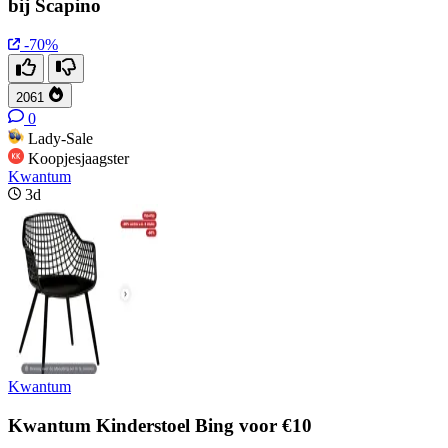
bij Scapino
-70%
2061
0
Lady-Sale
Koopjesjaagster
Kwantum
3d
Kwantum
Kwantum Kinderstoel Bing voor €10