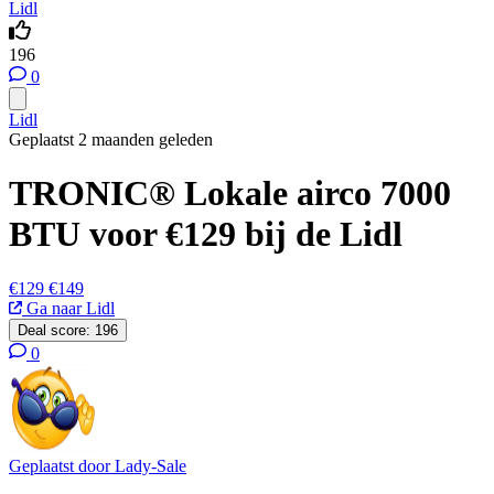
Lidl
196
0
Lidl
Geplaatst 2 maanden geleden
TRONIC® Lokale airco 7000
BTU voor €129 bij de Lidl
€129
€149
Ga naar Lidl
Deal score:
196
0
Geplaatst door
Lady-Sale