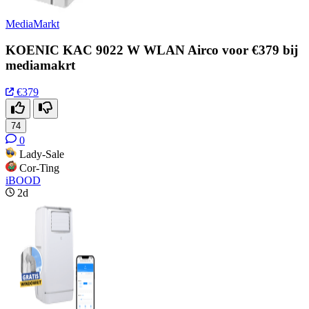
MediaMarkt
KOENIC KAC 9022 W WLAN Airco voor €379 bij
mediamakrt
€379
74
0
Lady-Sale
Cor-Ting
iBOOD
2d