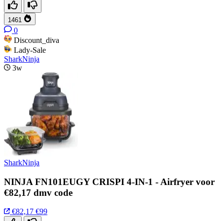
1461
0
Discount_diva
Lady-Sale
SharkNinja
3w
SharkNinja
NINJA FN101EUGY CRISPI 4-IN-1 - Airfryer voor
€82,17 dmv code
€82,17
€99