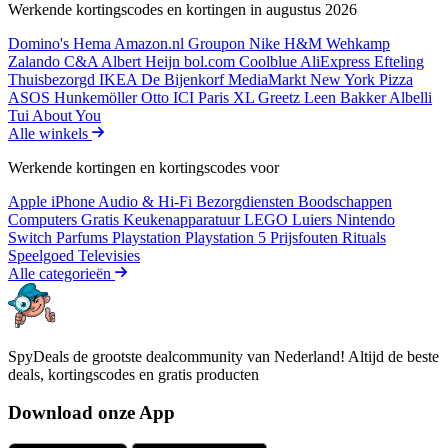
Werkende kortingscodes en kortingen in augustus 2026
Domino's
Hema
Amazon.nl
Groupon
Nike
H&M
Wehkamp
Zalando
C&A
Albert Heijn
bol.com
Coolblue
AliExpress
Efteling
Thuisbezorgd
IKEA
De Bijenkorf
MediaMarkt
New York Pizza
ASOS
Hunkemöller
Otto
ICI Paris XL
Greetz
Leen Bakker
Albelli
Tui
About You
Alle winkels
Werkende kortingen en kortingscodes voor
Apple iPhone
Audio & Hi-Fi
Bezorgdiensten
Boodschappen
Computers
Gratis
Keukenapparatuur
LEGO
Luiers
Nintendo
Switch
Parfums
Playstation
Playstation 5
Prijsfouten
Rituals
Speelgoed
Televisies
Alle categorieën
SpyDeals de grootste dealcommunity van Nederland! Altijd de beste
deals, kortingscodes en gratis producten
Download onze App