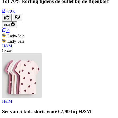
Tot 70% korting tijdens de outlet bij de Bijenkorf
-70%
869
0
Lady-Sale
Lady-Sale
H&M
4w
H&M
Set van 5 kids shirts voor €7,99 bij H&M