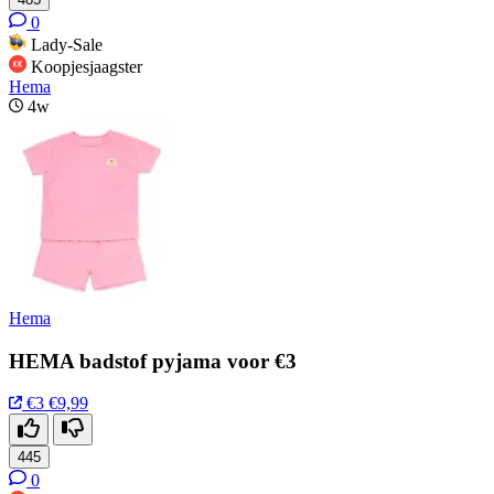
0
Lady-Sale
Koopjesjaagster
Hema
4w
Hema
HEMA badstof pyjama voor €3
€3
€9,99
445
0